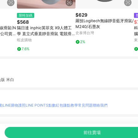
$629
限時加碼
羅技Logitech無線靜音藍牙滑鼠/
$568
$
M240/石墨灰
無線滑鼠(N
隔日達 inphic英菲克 X9人體工
科
史泰博台灣
台灣公司貨】
學 直立式垂直靜音滑鼠 電競滑鼠
腦
type-c充電 光學滑鼠 筆電滑鼠
款
蝦皮購物
東
2%
無線滑鼠
7.6%
彩色版 米白
動
LINE購物護照
LINE POINTS點數紅包
賺點教學
常見問題
聯絡我們
物情報與商品資訊的整合性平台，並依購物情報中的趨勢與風格做合作網路商家的延伸商
前往賣場
至各合作網路商家，確認現售價與購物條件，一切資訊以合作廠商網頁為準。