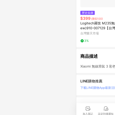
歷史低價
$399
(降$100)
Logitech羅技 M235
ew)910-007129【
【愛買】
台灣樂天市場
3%
商品描述
Xiaomi 無線滑鼠 3 
LINE購物推薦
下載LINE購物App
最新活
LINE 購物是匯集購
時間差，請務必點擊商品
加入筆記
設定到價通知