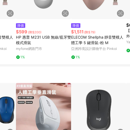
$
降價
降價
【
$599
$1,511
(降$200)
(降$79)
外
 靜音雙模人
HP 惠普 M231 USB 無線/藍牙雙
ELECOM Shellpha 靜音雙模人
Y
模式滑鼠
體工學 5 鍵滑鼠-粉 M
koi
myfone網路門市
亞洲跨境設計購物平台 Pinkoi
1%
1%