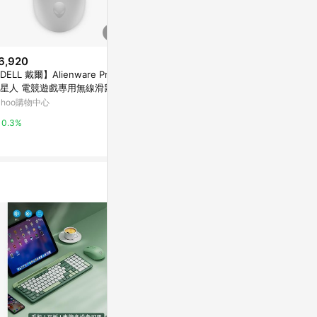
6,920
$4,990
$369
DELL 戴爾】Alienware Pro
INZONE Mouse-A
Xiaomi 無
星人 電競遊戲專用無線滑鼠
Sony 官方網站
小米官方線上
ahoo購物中心
1%
0%
0.3%