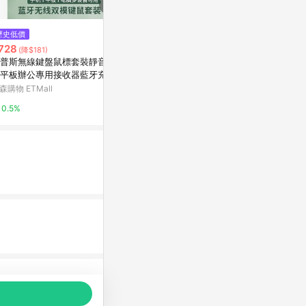
$1,490
$812
歷史低價
羅技 M750 多工靜音無線滑鼠
羅技 M331 
728
(降$181)
PChome 24h購物
台灣樂天市場
普斯無線鍵盤鼠標套裝靜音電
平板辦公專用接收器藍牙充電
1%
3%
森購物 ETMall
0.5%
品推薦，商品資料更新會有