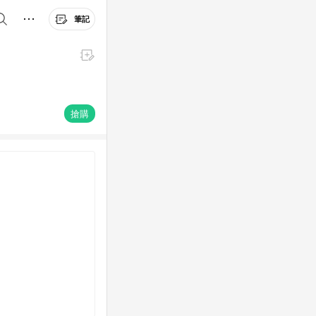
筆記
搶購