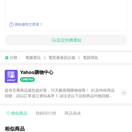
價格趨勢怎麼看？
設定到價通知
分類：
電腦電玩
電競週邊及設備
電競滑鼠
Yahoo購物中心
提供百萬商品讓您超好逛，15天鑑賞期購物保障！ 3C及特殊商品
回饋，請以訂單成立通知為準 1. 請注意以下品類商品均無回饋：
-Apple相關商品/手機/票券/儲值金/虛擬點數 -黃金 (金幣 / 金條
/ 金元寶 /立體黃金 / 黃金擺飾 /黃金條塊) [2023/2/10起適用] -
電玩/遊戲/相機/單眼/鏡頭/拍立得 [2024/6/1起適用] -內接硬
相似商品
熱銷排行榜
商品描述
碟、外接硬碟、主機板/顯示卡[2026/5/18起適用] 2. 以下訂單將
不符合導購資格，亦不得使用點數紅包： - 點擊Yahoo奇摩APP
相似商品
的購回饋活動享Yahoo超贈點回饋者 - 購物中心商店之商品：商