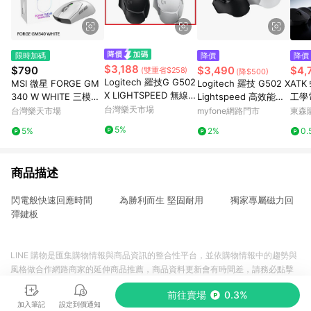
限時加碼
降價
降價
$3,188
$790
$3,490
$4,
(雙重省$258)
(降$500)
Logitech 羅技G G502
MSI 微星 FORGE GM
Logitech 羅技 G502 X
AT
X LIGHTSPEED 無線遊
340 W WHITE 三模無
Lightspeed 高效能無
工學
戲滑鼠 岩石黑910-006
線 輕量電競滑鼠
台灣樂天市場
線電競滑鼠白
雙8
台灣樂天市場
myfone網路門市
東森購
183 / 皓月白 910-006
約
5%
5%
2%
0.
266 兩色
商品描述
閃電般快速回應時間 為勝利而生 堅固耐用 獨家專屬磁力回
彈鍵板
LINE 購物是匯集購物情報與商品資訊的整合性平台，並依購物情報中的趨勢與
風格做合作網路商家的延伸商品推薦，商品資料更新會有時間差，請務必點擊
商品至各合作網路商家，確認現售價與購物條件，一切資訊以合作廠商網頁為
前往賣場
0.3%
準。
加入筆記
設定到價通知