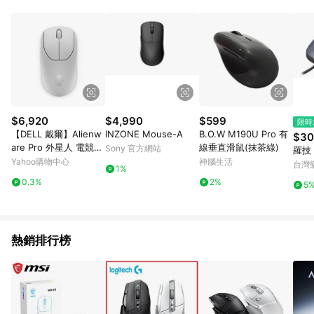
品賣場中有標示「商店」及顯示商店名稱者(指定活動店家除外)
3. 訂單回饋金額將扣除運費/購物金/超贈點/福利金/紅利折抵/折
價券等虛擬貨幣折抵 4. 大宗採購或批發轉賣不具回饋資格： 如
有相關事證認定您為大宗採購、批發轉賣而非最終消費使用者，
相關認定以Yahoo購物中心之認定為準
$6,920
$4,990
$599
限時
【DELL 戴爾】Alienw
INZONE Mouse-A
B.O.W M190U Pro 有
$30
are Pro 外星人 電競遊
線垂直滑鼠(抹茶綠)
Sony 官方網站
羅技
戲專用無線滑鼠
Yahoo購物中心
神腦生活
台灣
1%
0.3%
2%
5
熱銷排行榜