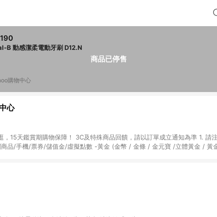
,190
al-B 動感潔柔電動牙刷 D12.N
商品已停售
hoo購物中心
物中心
天鑑賞期購物保障！ 3C及特殊商品回饋，請以訂單成立通知為準 1. 請注意以下品類商品
關商品/手機/票券/儲值金/虛擬點數 -黃金 (金幣 / 金條 / 金元寶 /立體黃金 / 
] 2. 以下訂單將不符合導購資格，亦不得使用點數紅包： - 點擊Yahoo奇摩APP
 - 購物中心商店之商品：商品賣場中有標示「商店」及顯示商店名稱者(指定活動店家
購物金/超贈點/福利金/紅利折抵/折價券等虛擬貨幣折抵 4. 大宗採購或批發
定您為大宗採購、批發轉賣而非最終消費使用者，相關認定以Yahoo購物中心之