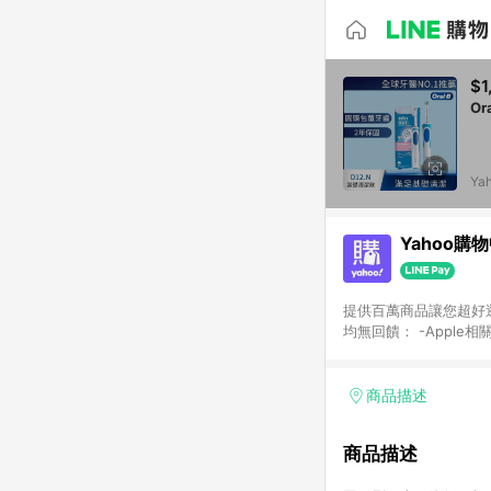
$1
Or
Ya
Yahoo購
提供百萬商品讓您超好逛，15
均無回饋： -Apple相
塊) [2023/2/10起適用] -電玩/遊戲/相機/單眼/鏡頭/拍立得 [2024/6/1起適用] -內接硬碟、外接硬碟、主機板/顯示卡
[2026/5/18起適用
Yahoo超贈點回饋者
商品描述
單回饋金額將扣除運費/
格： 如有相關事證認
商品描述