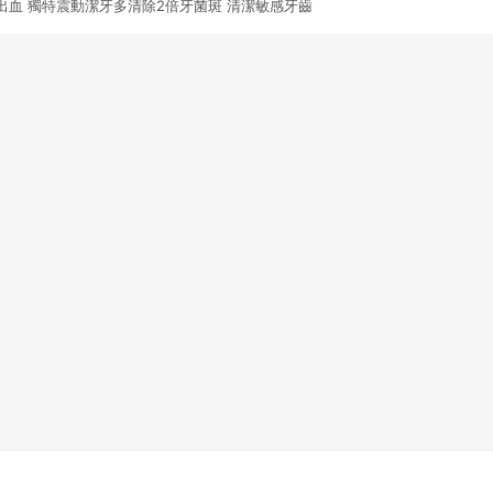
出血 獨特震動潔牙多清除2倍牙菌斑 清潔敏感牙齒