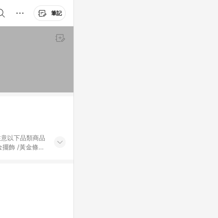
筆記
黃金擺飾 /黃金條
的購回饋活動享
除外) 3. 訂
轉賣不具回饋資
認定為準