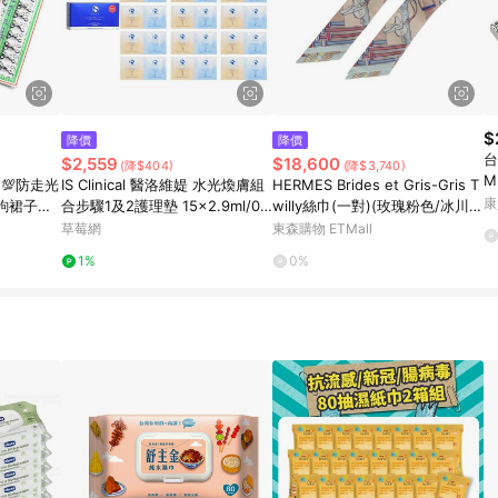
$
降價
降價
台
$2,559
$18,600
(降$404)
(降$3,740)
M
💯防走光
IS Clinical 醫洛維媞 水光煥膚組
HERMES Brides et Gris-Gris T
廠
康
鉤裙子勾
合步驟1及2護理墊 15x2.9ml/0.
willy絲巾(一對)(玫瑰粉色/冰川
衣領釦
098-保濕及護理
藍/紅色)
草莓網
東森購物 ETMall
1%
0%