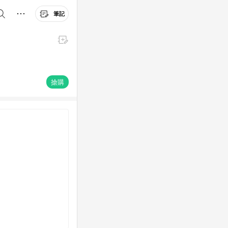
筆記
搶購