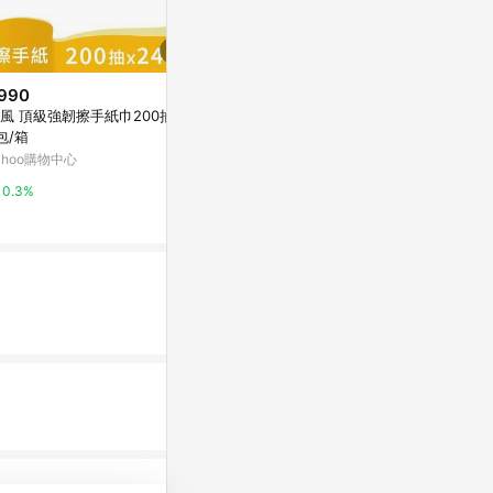
990
$139
風 頂級強韌擦手紙巾200抽x2
Biore-3度
$59
(雙重省$12)
包/箱
入
GATSBY潔面濕紙巾15入
ahoo購物中心
台灣樂天市場
康是美網購eShop
0.3%
3%
5%