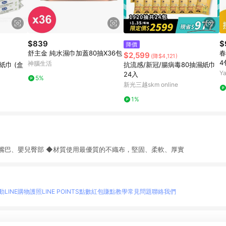
$839
$
降價
舒主金 純水濕巾加蓋80抽X36包
春
$2,599
(降$4,121)
4
神腦生活
紙巾 (盒
抗流感/新冠/腸病毒80抽濕紙巾
Y
24入
5%
新光三越skm online
1%
嘴巴、嬰兒臀部 ◆材質使用最優質的不織布，堅固、柔軟、厚實
動
LINE購物護照
LINE POINTS點數紅包
賺點教學
常見問題
聯絡我們