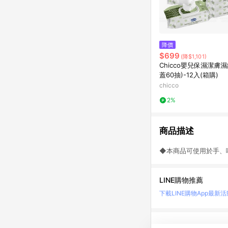
降價
$699
(降$1,101)
Chicco嬰兒保濕潔膚濕
蓋60抽)-12入(箱購)
chicco
2%
商品描述
◆本商品可使用於手、
LINE購物推薦
下載LINE購物App
最新活