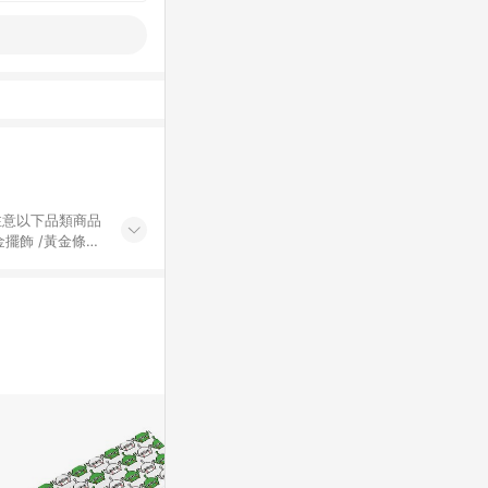
黃金擺飾 /黃金條
的購回饋活動享
除外) 3. 訂
轉賣不具回饋資
認定為準