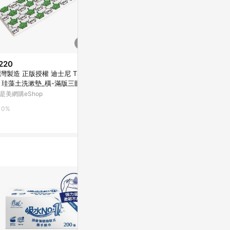
220
$924
限時加碼
灣製造 正版授權 迪士尼 TSU
【A Girl Has 
$171
 珪藻土洗漱墊_橫-滿版三眼怪_
ney 36張
【Panasonic】國際牌 碳鋅電池
商直送
是美網購eShop
亞洲跨境設計購物
3號20入 / 4號20入 乾錳電池 1.5
V
蝦皮購物
0%
1%
2%