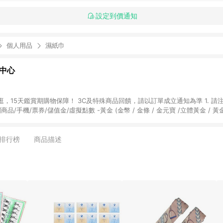
設定到價通知
個人用品
濕紙巾
物中心
天鑑賞期購物保障！ 3C及特殊商品回饋，請以訂單成立通知為準 1. 請注意以下品類商品
關商品/手機/票券/儲值金/虛擬點數 -黃金 (金幣 / 金條 / 金元寶 /立體黃金 / 
] 2. 以下訂單將不符合導購資格，亦不得使用點數紅包： - 點擊Yahoo奇摩APP
 - 購物中心商店之商品：商品賣場中有標示「商店」及顯示商店名稱者(指定活動店家
排行榜
商品描述
購物金/超贈點/福利金/紅利折抵/折價券等虛擬貨幣折抵 4. 大宗採購或批發
定您為大宗採購、批發轉賣而非最終消費使用者，相關認定以Yahoo購物中心之