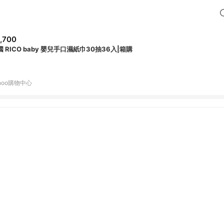
,700
國 RICO baby 嬰兒手口濕紙巾30抽36入|箱購
hoo購物中心