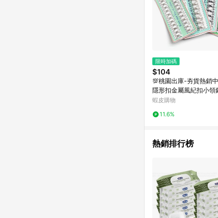
限時加碼
$104
💯桃園出庫-夯貨熱銷中
隱形扣金屬風紀扣小領
扣內衣掛鉤衣服暗釦毛
蝦皮購物
11.6%
熱銷排行榜