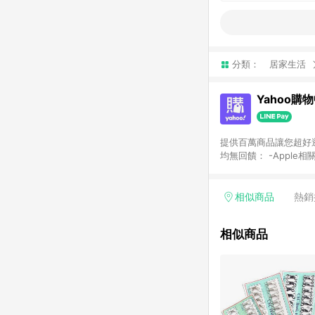
分類：
居家生活
Yahoo購
提供百萬商品讓您超好逛，15
均無回饋： -Apple相
塊) [2023/2/10起適用] -電玩/遊戲/相機/單眼/鏡頭/拍立得 [2024/6/1起適用] -內接硬碟、外接硬碟、主機板/顯示卡
[2026/5/18起適用
Yahoo超贈點回饋者
相似商品
熱銷
單回饋金額將扣除運費/
格： 如有相關事證認
相似商品