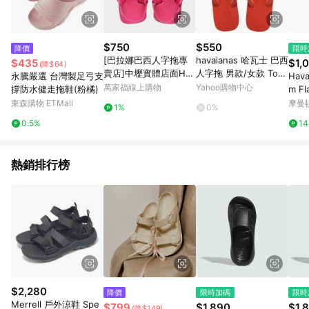
$750
$550
降價
限時
[巴拉娜巴西人字拖專
havaianas 哈瓦士 巴西
$435
$1,
(降$64)
賣店]中壢實體店面Hav
人字拖 男款/女款 Top
永騰嚴選 台灣製足弓支
Hava
aianas童鞋 夾腳拖/人
橘紅 涼鞋 拖鞋 夾腳拖
萬家福線上購物
Yahoo購物中心
撐防水健走拖鞋(粉橘)
m F
字拖鞋BABY BRASIL L
海灘鞋【南風百貨】
414
東森購物 ETMall
摩曼
1%
0%
OGO粉 藍 男童鞋 女童
0.5%
1
鞋 海邊 海灘
熱銷排行榜
$2,280
降價
限時加碼
限時
Merrell 戶外涼鞋 Spe
$799
$1,890
$1,
(降$149)