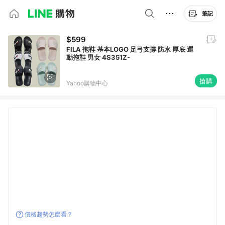
筆記
$599
FILA 拖鞋 基本LOGO 足弓支撐 防水 厚底 運
動拖鞋 男女 4S351Z-
搶購
Yahoo購物中心
價格趨勢怎麼看？