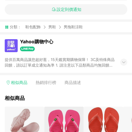
設定到價通知
分類：
鞋包配飾
男鞋
男拖鞋涼鞋
Yahoo購物中心
提供百萬商品讓您超好逛，15天鑑賞期購物保障！ 3C及特殊商品
回饋，請以訂單成立通知為準 1. 請注意以下品類商品均無回饋：
-Apple相關商品/手機/票券/儲值金/虛擬點數 -黃金 (金幣 / 金條
/ 金元寶 /立體黃金 / 黃金擺飾 /黃金條塊) [2023/2/10起適用] -
電玩/遊戲/相機/單眼/鏡頭/拍立得 [2024/6/1起適用] -內接硬
相似商品
熱銷排行榜
商品描述
碟、外接硬碟、主機板/顯示卡[2026/5/18起適用] 2. 以下訂單將
不符合導購資格，亦不得使用點數紅包： - 點擊Yahoo奇摩APP
相似商品
的購回饋活動享Yahoo超贈點回饋者 - 購物中心商店之商品：商
品賣場中有標示「商店」及顯示商店名稱者(指定活動店家除外)
3. 訂單回饋金額將扣除運費/購物金/超贈點/福利金/紅利折抵/折
價券等虛擬貨幣折抵 4. 大宗採購或批發轉賣不具回饋資格： 如
有相關事證認定您為大宗採購、批發轉賣而非最終消費使用者，
相關認定以Yahoo購物中心之認定為準