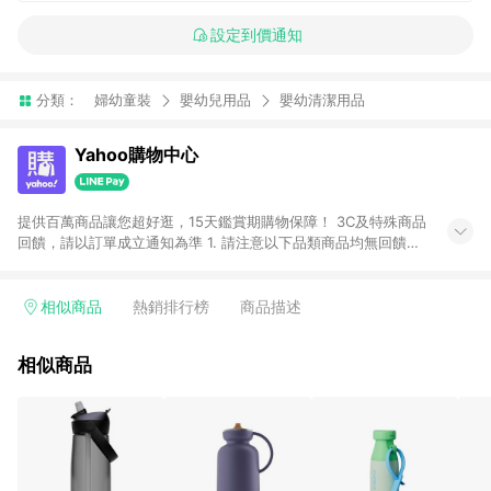
設定到價通知
分類：
婦幼童裝
嬰幼兒用品
嬰幼清潔用品
Yahoo購物中心
提供百萬商品讓您超好逛，15天鑑賞期購物保障！ 3C及特殊商品
回饋，請以訂單成立通知為準 1. 請注意以下品類商品均無回饋：
-Apple相關商品/手機/票券/儲值金/虛擬點數 -黃金 (金幣 / 金條
/ 金元寶 /立體黃金 / 黃金擺飾 /黃金條塊) [2023/2/10起適用] -
電玩/遊戲/相機/單眼/鏡頭/拍立得 [2024/6/1起適用] -內接硬
相似商品
熱銷排行榜
商品描述
碟、外接硬碟、主機板/顯示卡[2026/5/18起適用] 2. 以下訂單將
不符合導購資格，亦不得使用點數紅包： - 點擊Yahoo奇摩APP
相似商品
的購回饋活動享Yahoo超贈點回饋者 - 購物中心商店之商品：商
品賣場中有標示「商店」及顯示商店名稱者(指定活動店家除外)
3. 訂單回饋金額將扣除運費/購物金/超贈點/福利金/紅利折抵/折
價券等虛擬貨幣折抵 4. 大宗採購或批發轉賣不具回饋資格： 如
有相關事證認定您為大宗採購、批發轉賣而非最終消費使用者，
相關認定以Yahoo購物中心之認定為準