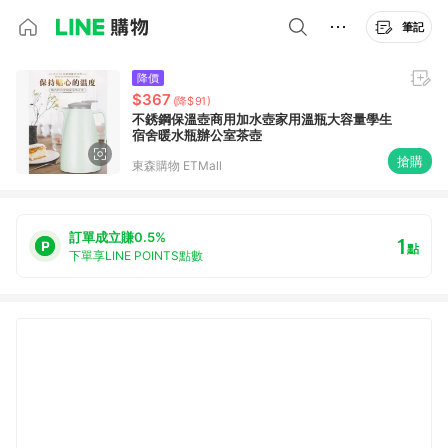
筆記
降價
$367
(降$91)
不銹鋼保溫壺商用加水壺家用溫瓶大容量學生
宿舍暖水瓶辦公室茶壺
搶購
東森購物 ETMall
訂單成立賺0.5%
1
點
下單享LINE POINTS點數