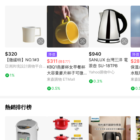
單、退貨、退款或購物中登出東森購物ETMall，將無法獲得點數
回饋。 5. 點數回饋會扣除所有折扣優惠後之最終發票金額計算，
實際回饋請依LINE購物通知為主。 6. 訂單如有使用東森購物
ETMall站內之折扣優惠(包含但不限於東森幣、樂透金、東森現金
券等)，不具點數回饋資格。詳細請依東森購物ETMall之結帳頁面
顯示為準。 7. LINE購物設有「單一商品最高回饋點數」機制(特
殊活動時開放「回饋無上限」)，以同一訂單中同一商品不論件數
計算，並依訂單成立時間當下LINE購物所設定的回饋機制為準。
8. LINE購物為購物資訊整合性平台，商品資料更新會有時間差，
$320
$940
降價
降價
如顯示之商品規格、顏色、價位、贈品與東森購物ETMall銷售網
【微緩特】NO.1#3
SANLUX 台灣三洋 電
$311
$28
(降$77)
頁不符，以銷售網頁標示為準。 9. 若有贈點爭議，請務必於訂單
茶壺 SU-18TPB
亞洲跨境設計購物平台
KBQ1燕麥杯女早餐杯
保溫
日期+180天以內至LINE購物客服洽詢；若超過180天(含)以上進
Pinkoi
Yahoo購物中心
大容量麥片杯子可微波
水瓶
行申訴，恕無法贈點回饋。 10. 部分點數紅包僅限指定商品使
1%
爐加熱馬克杯帶蓋勺陶
容量
東森購物 ETMall
東森購
用，或不適用於無回饋商品。各點數紅包之適用商品與使用條件
0.3%
瓷
請依點數紅包頁面規則為準。
0.5%
0.
熱銷排行榜