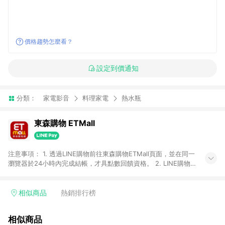
價格趨勢怎麼看？
設定到價通知
分類：
家電影音
料理家電
熱水瓶
東森購物 ETMall
注意事項： 1. 透過LINE購物前往東森購物ETMall頁面，並在同一
瀏覽器於24小時內完成結帳，才具點數回饋資格。 2. LINE購物
點數回饋僅限「東森購物ETMall」商品，購買不具返點類別的商
品，以及使用網連通會員、企業福委會員等身份結帳成立之訂
單，皆不在點數回饋範圍內。 3. 如購買以下類別商品，將無法獲
相似商品
熱銷排行榜
得點數回饋：旅遊/住宿券、餐票券、手錶、精品、珠寶、
APPLE、愛買、虛擬點數卡、悠遊卡、一卡通、icash愛金卡、環
相似商品
球嚴選、商城、專案商品、「草莓網」全館商品。 4. 如取消訂