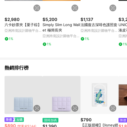
$2,980
$5,200
$1,137
$3,
六卡鈔票夾【栗子棕】
Simply Slim Long Wall
法國復古深啡色護照套
UN
et 極簡長夾
湊皮
亞洲跨境設計購物平台
亞洲跨境設計購物平台
零錢
Pinkoi
Pinkoi
亞洲跨境設計購物平台
亞洲
1%
1%
Pinkoi
Pinko
1%
1
熱銷排行榜
$790
限時加碼
降價
【正版授權】Disney經
$890
$1,390
$1,
(雙重省$244)