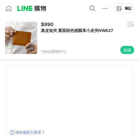
筆記
$990
真皮短夾 素面棕色植鞣革小皮夾NWA27
搶購
Yahoo購物中心
價格趨勢怎麼看？