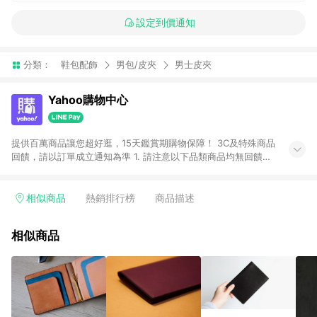
設定到價通知
分類：
鞋包配飾
男包/皮夾
男士皮夾
Yahoo購物中心
提供百萬商品讓您超好逛，15天鑑賞期購物保障！ 3C及特殊商品
回饋，請以訂單成立通知為準 1. 請注意以下品類商品均無回饋：
-Apple相關商品/手機/票券/儲值金/虛擬點數 -黃金 (金幣 / 金條
/ 金元寶 /立體黃金 / 黃金擺飾 /黃金條塊) [2023/2/10起適用] -
電玩/遊戲/相機/單眼/鏡頭/拍立得 [2024/6/1起適用] -內接硬
相似商品
熱銷排行榜
商品描述
碟、外接硬碟、主機板/顯示卡[2026/5/18起適用] 2. 以下訂單將
不符合導購資格，亦不得使用點數紅包： - 點擊Yahoo奇摩APP
相似商品
的購回饋活動享Yahoo超贈點回饋者 - 購物中心商店之商品：商
品賣場中有標示「商店」及顯示商店名稱者(指定活動店家除外)
3. 訂單回饋金額將扣除運費/購物金/超贈點/福利金/紅利折抵/折
價券等虛擬貨幣折抵 4. 大宗採購或批發轉賣不具回饋資格： 如
有相關事證認定您為大宗採購、批發轉賣而非最終消費使用者，
相關認定以Yahoo購物中心之認定為準