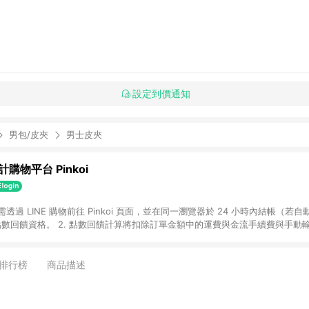
設定到價通知
男包/皮夾
男士皮夾
購物平台 Pinkoi
 需透過 LINE 購物前往 Pinkoi 頁面，並在同一瀏覽器於 24 小時內結帳（若自
具點數回饋資格。 2. 點數回饋計算將扣除訂單金額中的運費與金流手續費與手動
點數回饋訂單不得享有 Pinkoi 站方優惠，例如首購優惠，P coins，全站(不包含
E 購物連結到 Pinkoi 以外之網站購買之商品不具贈點資格。 5. 取消訂單或退貨
APP 請更新至Android v4.6.0 / iOS v4.1.5 以上才具贈點資格。 7. 點
排行榜
商品描述
資商品，禮物卡，開館保證金，補運費，攤位費等不具贈點資格。 9. LINE 購物
inkoi 商品資訊頁及購物車不符，以 Pinkoi 購物商品資訊頁及購物車標示為準。
明為準。 11. 若於 LINE 購物前往 Pinkoi 頁面後才首次下載 Pinkoi A