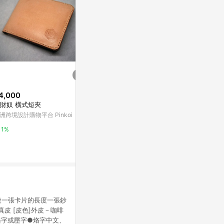
4,000
$490
限時加碼
財奴 橫式短夾
天藍小舖-蠟筆小新滿版大頭刻印
$1,390
皮革短夾-共3色-$490【A08081
洲跨境設計購物平台 Pinkoi
Micaela 
765】
天藍小舖
CHARLES & K
1%
3%
5%
折後一張卡片的長度一張鈔
皮 [皮色]外皮－咖啡
要烙字或壓字●烙字中文、