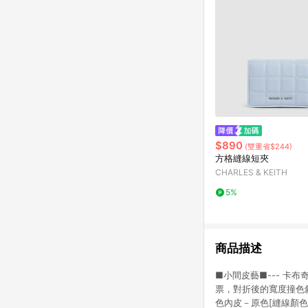
$890
(雙重省$244)
方格縫線短夾
CHARLES & KEITH
5%
商品描述
■小間皮藝■--- 卡
票，對折後的寬度撞色斜
色內皮－原色[縫線顏色