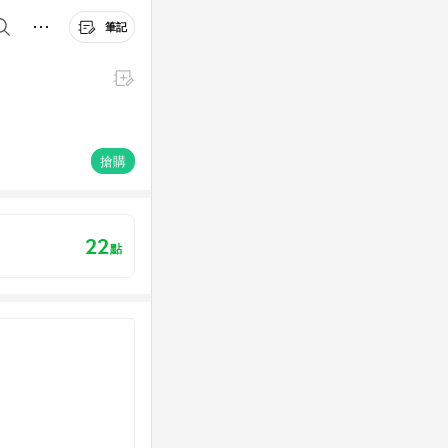
筆記
搶購
22
點