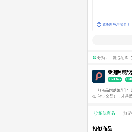
價格趨勢怎麼看？
分類：
鞋包配飾
亞洲跨境設計
[一般商品贈點規則] 1.
在 App 交易），才
扣。 3. LINE 購物
碼)。 4. 透過 LIN
格，部分退款不在此限。 6. 
相似商品
熱銷
後發送。 8. 群眾募
顏色、價位、贈品如與 P
相似商品
使用規則請以點數紅包活動說