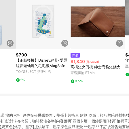
$790
$
降價
【正版授權】Disney經典-愛麗
守
$1,840
(降$460)
絲夢遊仙境的毛毛蟲MagSafe磁
亞
高橋短夾刀模 紳士商務短錢夾
吸卡片夾
TOYSELECT 拓伊生活
東森購物 ETMall
2%
0.5%
布奇諾 簡約 輕巧 迷你短夾幾張鈔票，幾張卡片搭車 購物 吃飯，輕巧的陪伴對
口設計卡布奇諾，咖啡奶泡各半[內容說明]四個卡層一個鈔票層[材質]植鞣革真
]奶茶色[烙字、壓字]提供烙字、壓字深色皮只接受 **壓字**下訂後請告知