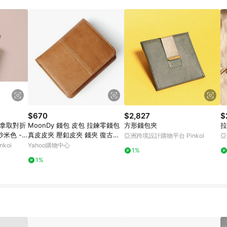
載 Pinkoi APP 後，需透過 LINE 購物前往 Pinkoi 頁面，方享導購資格
$670
$2,827
$
好拿取對折
MoonDy 錢包 皮包 拉鍊零錢包
方形錢包夾
拉
- 沙米色 -
真皮皮夾 壓釦皮夾 錢夾 復古皮
亞洲跨境設計購物平台 Pinkoi
亞
夾 短夾 短款錢包
koi
Yahoo購物中心
1%
1%