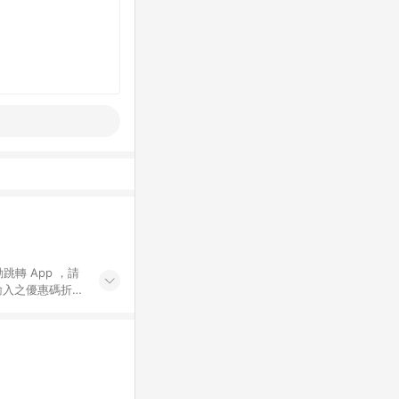
動跳轉 App ，請
輸入之優惠碼折
手動輸入之優惠
行為，不具贈點資
數將於出貨後 45 天
站上之商品規格、
 10. 點數紅包
PP 並完成訂單，不