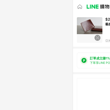
$2
藝
亞洲
訂單成立賺1%
下單享LINE P