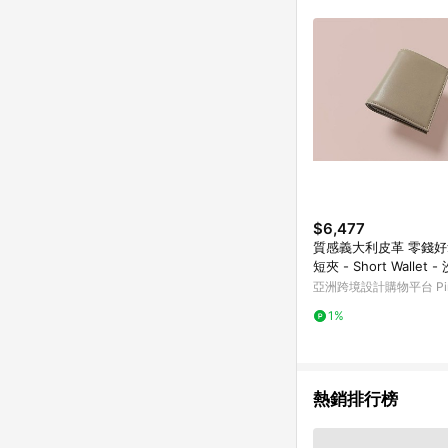
符合導購資格；承上，首次下
$6,477
質感義大利皮革 零錢
短夾 - Short Wallet 
CAREN QUYOYLE -
亞洲跨境設計購物平台 Pin
1%
熱銷排行榜