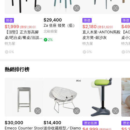
$29,400
降價
降價
降價
Za 坐座 矮凳（藍）
$1,999
$2,180
$49
(降$1,900)
(降$1,620)
北歐櫥窗
【頂堅】正方形高腳
直人木業-ANTON馬鞍
【A
桌/吧台桌/餐桌/洽談
皮方凳-銀沙灰
桌小
2%
桌-寬80x高98/公分-四
分卡
特力屋
特力屋
特力
色原木色
0%
0%
0
熱銷排行榜
$30,000
$14,400
歷史低價
歷史
Emeco Counter Stool
迷你收藏模型／Diamo
$4,999
$5,
(降$981)