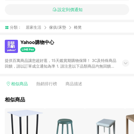
設定到價通知
分類：
居家生活
傢俱/床墊
椅凳
Yahoo購物中心
提供百萬商品讓您超好逛，15天鑑賞期購物保障！ 3C及特殊商品
回饋，請以訂單成立通知為準 1. 請注意以下品類商品均無回饋：
-Apple相關商品/手機/票券/儲值金/虛擬點數 -黃金 (金幣 / 金條
/ 金元寶 /立體黃金 / 黃金擺飾 /黃金條塊) [2023/2/10起適用] -
電玩/遊戲/相機/單眼/鏡頭/拍立得 [2024/6/1起適用] -內接硬
相似商品
熱銷排行榜
商品描述
碟、外接硬碟、主機板/顯示卡[2026/5/18起適用] 2. 以下訂單將
不符合導購資格，亦不得使用點數紅包： - 點擊Yahoo奇摩APP
相似商品
的購回饋活動享Yahoo超贈點回饋者 - 購物中心商店之商品：商
品賣場中有標示「商店」及顯示商店名稱者(指定活動店家除外)
3. 訂單回饋金額將扣除運費/購物金/超贈點/福利金/紅利折抵/折
價券等虛擬貨幣折抵 4. 大宗採購或批發轉賣不具回饋資格： 如
有相關事證認定您為大宗採購、批發轉賣而非最終消費使用者，
相關認定以Yahoo購物中心之認定為準