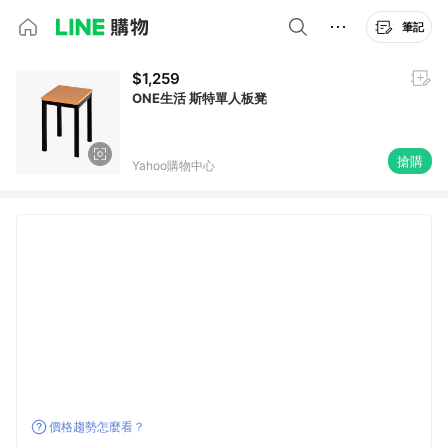
筆記
$1,259
ONE生活 斯特單人板凳
搶購
Yahoo購物中心
價格趨勢怎麼看？