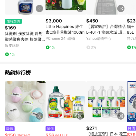
$3,000
$450
$23
限時加碼
Little Happines 維生
【麗室衛浴】台灣精品
貓王
$169
素C糖苷萃取液1000ml
L-401-1 龍頭水垢 環保
85L
除黴劑 強效除黴 針對
清潔劑 250ml
PChome 24h購物
Yahoo購物中心
特力
黴菌黴斑去除 根除黴菌
黴斑
蝦皮購物
1%
0%
1
4%
熱銷排行榜
$271
降價
降價
【蝦皮直營】日本 花王
$79
$150
$56
(降$249)
(降$148)