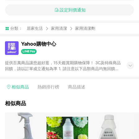
設定到價通知
分類：
居家生活
家用清潔
家用清潔劑
Yahoo購物中心
提供百萬商品讓您超好逛，15天鑑賞期購物保障！ 3C及特殊商品
回饋，請以訂單成立通知為準 1. 請注意以下品類商品均無回饋：
-Apple相關商品/手機/票券/儲值金/虛擬點數 -黃金 (金幣 / 金條
/ 金元寶 /立體黃金 / 黃金擺飾 /黃金條塊) [2023/2/10起適用] -
電玩/遊戲/相機/單眼/鏡頭/拍立得 [2024/6/1起適用] -內接硬
相似商品
熱銷排行榜
商品描述
碟、外接硬碟、主機板/顯示卡[2026/5/18起適用] 2. 以下訂單將
不符合導購資格，亦不得使用點數紅包： - 點擊Yahoo奇摩APP
相似商品
的購回饋活動享Yahoo超贈點回饋者 - 購物中心商店之商品：商
品賣場中有標示「商店」及顯示商店名稱者(指定活動店家除外)
3. 訂單回饋金額將扣除運費/購物金/超贈點/福利金/紅利折抵/折
價券等虛擬貨幣折抵 4. 大宗採購或批發轉賣不具回饋資格： 如
有相關事證認定您為大宗採購、批發轉賣而非最終消費使用者，
相關認定以Yahoo購物中心之認定為準