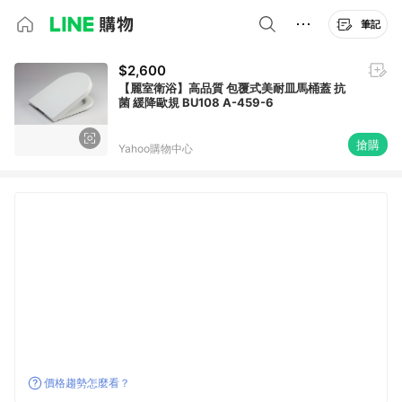
筆記
$2,600
【麗室衛浴】高品質 包覆式美耐皿馬桶蓋 抗
菌 緩降歐規 BU108 A-459-6
搶購
Yahoo購物中心
價格趨勢怎麼看？