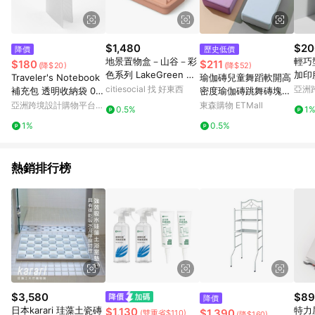
$1,480
$20
降價
歷史低價
地景置物盒－山谷－彩
輕巧
$180
$211
(降$20)
(降$52)
色系列 LakeGreen 湖
加印
Traveler's Notebook
瑜伽磚兒童舞蹈軟開高
水綠
citiesocial 找 好東西
亞洲
補充包 透明收納袋 00
密度瑜伽磚跳舞磚塊劈
Pinko
8
叉練功磚壓腿磚
亞洲跨境設計購物平台
東森購物 ETMall
0.5%
1
Pinkoi
1%
0.5%
熱銷排行榜
$3,580
$89
降價
日本karari 珪藻土瓷磚
特力
$1,130
$1,390
(雙重省$110)
(降$160)