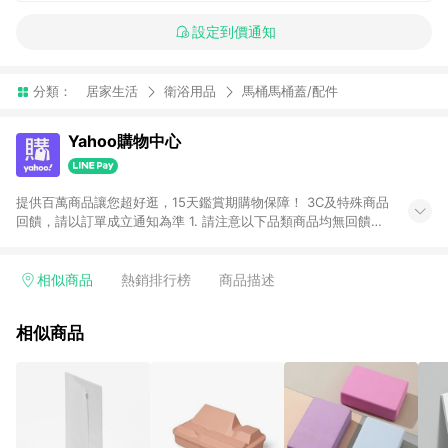
設定到價通知
分類：
居家生活
衛浴用品
馬桶馬桶蓋/配件
Yahoo購物中心
提供百萬商品讓您超好逛，15天鑑賞期購物保障！ 3C及特殊商品
回饋，請以訂單成立通知為準 1. 請注意以下品類商品均無回饋：
-Apple相關商品/手機/票券/儲值金/虛擬點數 -黃金 (金幣 / 金條
/ 金元寶 /立體黃金 / 黃金擺飾 /黃金條塊) [2023/2/10起適用] -
電玩/遊戲/相機/單眼/鏡頭/拍立得 [2024/6/1起適用] -內接硬
相似商品
熱銷排行榜
商品描述
碟、外接硬碟、主機板/顯示卡[2026/5/18起適用] 2. 以下訂單將
不符合導購資格，亦不得使用點數紅包： - 點擊Yahoo奇摩APP
相似商品
的購回饋活動享Yahoo超贈點回饋者 - 購物中心商店之商品：商
品賣場中有標示「商店」及顯示商店名稱者(指定活動店家除外)
3. 訂單回饋金額將扣除運費/購物金/超贈點/福利金/紅利折抵/折
價券等虛擬貨幣折抵 4. 大宗採購或批發轉賣不具回饋資格： 如
有相關事證認定您為大宗採購、批發轉賣而非最終消費使用者，
相關認定以Yahoo購物中心之認定為準