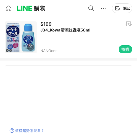
筆記
$199
J34_Kowa清涼蚊蟲液50ml
搶購
NANOone
價格趨勢怎麼看？