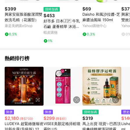
$399
$69
$37
限時加碼
興家安寵胺基酸潔潤雙
Daisho 和風沙拉醬-芝
興家
$453
效洗毛精（花灑型）
麻醬油風味 150ml
雙效
好市多 日本🇯🇵 牛乳
康是美網購eShop
Yahoo購物中心
Yah
石鹼 蘆薈精華 沐浴乳
1200ml
蝦皮購物
0.5%
0.3%
0
1%
熱銷排行榜
降價
降價
限時加碼
歷史
$2,180
$299
$319
$14
(降$700)
(降$61)
LUDEYA 超緊緻微臻琥
VISEE美顏定格持粧噴
馬上出貨 現貨✨巴西頂
Lis
珀新生露(升級版) 120
霧PLUS
級🐝綠蜂膠淨冠噴霧20
ml