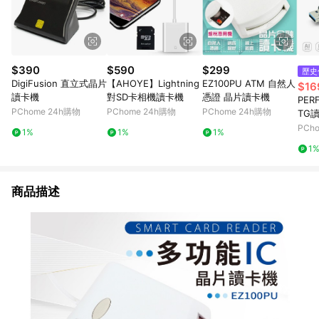
$390
$590
$299
歷史
DigiFusion 直立式晶片
【AHOYE】Lightning
EZ100PU ATM 自然人
$16
讀卡機
對SD卡相機讀卡機
憑證 晶片讀卡機
PER
PChome 24h購物
PChome 24h購物
PChome 24h購物
TG讀
用)_P
PCh
1%
1%
1%
1
商品描述