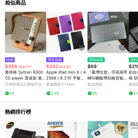
相似商品
若上方跳出0.5%回饋警示語，即為此類商品 [品牌活動區網址：
https://www.buy123.com.tw/site/index/brandcampaign] 5.
2019/9/23起，[Apple全系列商品]與[機車]不具贈點資格。 6. 帶
有「商城」標籤商品不具贈點資格 7. 需透過LINE購物前往並在同
一瀏覽器於24小時內結帳才享有回饋。 8. 點數將於廠商出貨後，
過鑑賞期，無取消訂單或退貨行為，30天前後發送。 9. 預購商
品、海外直送商品下單後，無取消訂單或退貨行為，點數於下單
後60天前後發送。 10. ios APP請更新至3.7.3才具贈點資格。 11.
android APP請更新至3.3.1才具贈點資格。
降價
歷史低價
限時加碼
限時
$399
$392
$69
$21
(降$171)
(降$98)
賽塔林 Syitren R300
Apple iPad mini 6 ( A
『臺灣出貨』印花美甲
鋁合
CD player 置放架 展示
2568 ) 8.3 吋 平板專
轉印鋼板帶刮板背板可
格 
架
用 新時尚 - 側翻皮套
轉印疊印【6*12cm】
墊 
亞洲跨境設計購物平台
東森購物 ETMall
蝦皮購物
蝦皮
多種花紋可選✨好物甄
墊 
Pinkoi
1%
0.5%
6%
2.
選
【Z
庭百
熱銷排行榜