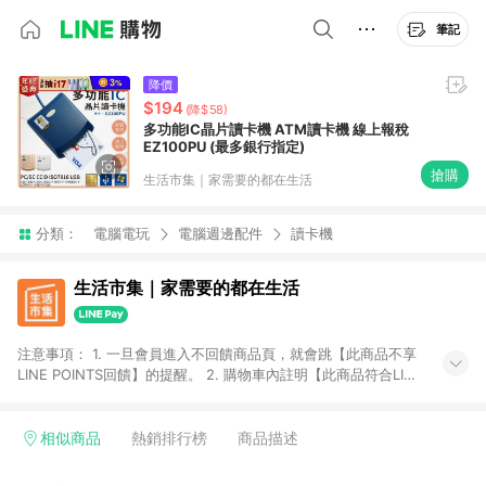
筆記
降價
$194
(降$58)
多功能IC晶片讀卡機 ATM讀卡機 線上報稅
EZ100PU (最多銀行指定)
搶購
生活市集｜家需要的都在生活
分類：
電腦電玩
電腦週邊配件
讀卡機
生活市集｜家需要的都在生活
注意事項： 1. 一旦會員進入不回饋商品頁，就會跳【此商品不享
LINE POINTS回饋】的提醒。 2. 購物車內註明【此商品符合LINE
購物回饋資格】，方享回饋。 3. 購買[激省好物區]等特殊活動之
商品不具贈點資格 判斷方式:點擊商品後若上方跳出不回饋警示
語，即不具贈點資格 [激省好物區網址：
相似商品
熱銷排行榜
商品描述
https://www.buy123.com.tw/site/index/savemoney] 4.購買
[品牌活動區]等特殊活動之商品享0.5%回饋 判斷方式:點擊商品後