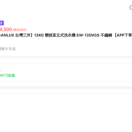
價
9,500
(降$490)
SANLUX 台灣三洋】13KG 變頻直立式洗衣機 SW-13DVGS 不鏽鋼 【APP下
灣樂天市場
%
OINTS點數