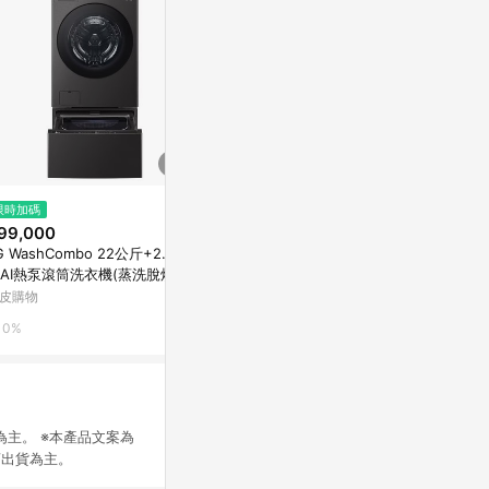
$15,900
限時加碼
降價
送7-11商品卡800元★聲寶15公
99,000
$30,000
(降
斤變頻典雅粉洗衣機ES-P15DV-
G WashCombo 22公斤+2.5公
Panasoni
P1
東森購物 ETMall
AI熱泵滾筒洗衣機(蒸洗脫烘)
脫烘洗衣機NA-
D-S22FHDB+WT-SD250HB
標準安裝)
皮購物
myfone網路門
0.5%
0%
1%
佈為主。 ※本產品文案為
商出貨為主。