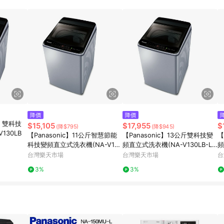
規定，逾期訂單將不符合回饋資格。 (7) 若上述或其他原因，致使消費者無接收到
爭議，台灣樂天市場保有更改條款與法律追訴之權利，活動詳情以樂天市場網
降價
降價
kg 雙科技
$15,105
$17,955
$
(降$795)
(降$945)
130LB
【Panasonic】11公斤智慧節能
【Panasonic】13公斤雙科技變
【
科技變頻直立式洗衣機(NA-V110
頻直立式洗衣機(NA-V130LB-L)
頻
LB-L)(炫銀灰)
(炫銀灰)
(
台灣樂天市場
台灣樂天市場
台
3%
3%