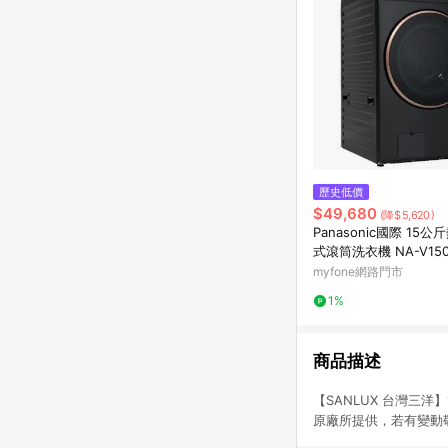
歷史低價
$49,680
(降$5,620)
Panasonic國際 15
式滾筒洗衣機 NA-V150
(夜幕黑) 含基本安裝 贈
myfone網路門市
1%
商品描述
【SANLUX 台灣三洋
原廠所提供，若有變動