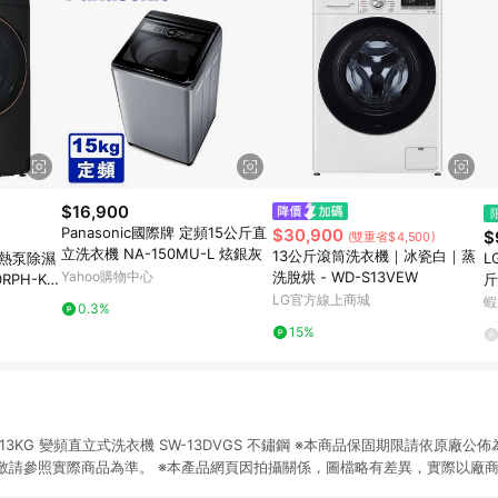
$16,900
Panasonic國際牌 定頻15公斤直
$30,900
$
(雙重省$4,500)
立洗衣機 NA-150MU-L 炫銀灰
13公斤滾筒洗衣機｜冰瓷白｜蒸
公斤熱泵除濕
L
Yahoo購物中心
洗脫烘 - WD-S13VEW
RPH-K
斤
LG官方線上商城
W
蝦
0.3%
15%
】13KG 變頻直立式洗衣機 SW-13DVGS 不鏽鋼 ※本商品保固期限請依原廠公
敬請參照實際商品為準。 ※本產品網頁因拍攝關係，圖檔略有差異，實際以廠