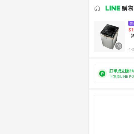
降
$1
【
台
訂單成立賺3
下單享LINE P