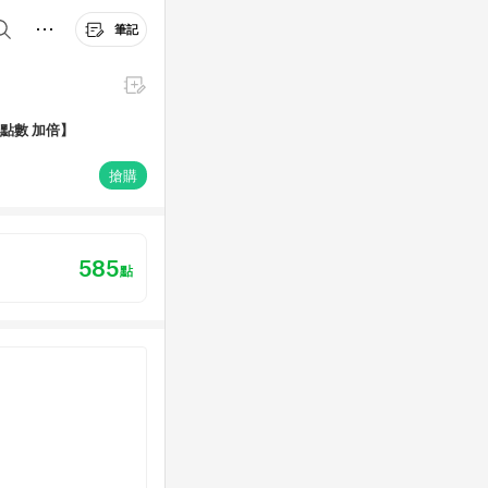
筆記
單點數 加倍】
搶購
585
點