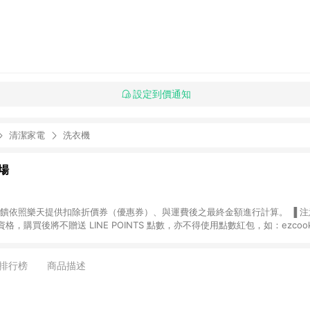
設定到價通知
清潔家電
洗衣機
場
，購買後將不贈送 LINE POINTS 點數，亦不得使用點數紅包，如：ezcoo
rt mobile、神腦生活、JS巨盛、樂天KOBO電子書，請詳閱 LINE POINT
購物前往台灣樂天市場，並在同一瀏覽器於24小時內結帳，才
出貨及結帳，則不符
排行榜
商品描述
E POINTS 回饋。 (5) LINE 購物為購物資訊整合性平台，商品資料更新
規格、顏色、價位、贈品與台灣樂天市場銷售網頁不符，以銷售網頁標示為準。 (6) 