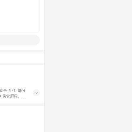
k 美食廚房、樂
S 加碼店家清單
導購訂