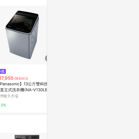
站公告為準。
降價
降價
降價
17,955
$15,210
$18,905
(降$945)
(降$100)
(降
Panasonic】13公斤雙科技變
【國際牌】11KG 變頻直立式洗衣
【Panason
直立式洗衣機(NA-V130LB-L)
機 NA-V110LBS-S 不鏽鋼｜含基
頻直立式洗衣機(
炫銀灰)
本安裝【三井3C】
S)(不鏽鋼)
灣樂天市場
台灣樂天市場
台灣樂天市場
3%
3%
3%