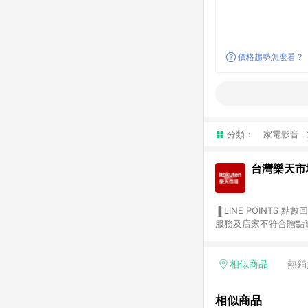
價格趨勢怎麼看？
分類：
家電影音
台灣樂天市
▐ LINE POINTS 點數回饋依照樂天提供扣除折價券（優惠券）、與運費後之最終金額進行計算。 ▐ 注意事項 (1) 部分
服務及店家不符合贈點資格
天市場商家付款中心、Sma
（https://lin.ee/1MCw7pe/rcfk）。 (2) 需透過 LINE 
享有 LINE POINTS 回饋。 (3) 若購買之訂單（包含預購商品）未符合樂天市場 45 天內完成訂單
相似商品
熱銷
合贈點資格。 (4) 如使用APP、或中途瀏覽比價網、回饋網、Google等其他網頁、或由網頁版(電腦版/手機版網頁)切
換為App都將會造成追蹤中斷而無法進行 LIN
相似商品
會有時間差，如顯示之商品