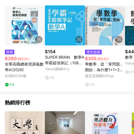
POINTS 回饋。 (3) 若購買之訂單（包含預購商品）未符合樂天
市場 45 天內完成訂單出貨及結帳，則不符合贈點資格。 (4) 如
使用APP、或中途瀏覽比價網、回饋網、Google等其他網頁、或
由網頁版(電腦版/手機版網頁)切換為App都將會造成追蹤中斷而
無法進行 LINE POINTS 回饋。 (5) LINE 購物為購物資訊整合性
平台，商品資料更新會有時間差，如顯示之商品規格、顏色、價
位、贈品與台灣樂天市場銷售網頁不符，以銷售網頁標示為準。
(6) 導購訂單已逾 365 天，根據台灣樂天回饋規定，逾期訂單將
不符合回饋資格。 (7) 若上述或其他原因，致使消費者無接收到
$154
$44
降價
歷史低價
點數回饋或點數回饋有爭議，台灣樂天市場保有更改條款與法律
SUPER BRAIN 數學A
數學
$380
$355
(降$20)
(降$50)
追訴之權利，活動詳情以樂天市場網站公告為準。
學霸超強筆記（108課
Yah
全華高職總複習講義數
學數學，從「笨問題」
綱）[二手書_全新]
Yahoo購物中心
學A(2026)
開始：為什麼1+1=2？
0
「1」為何不是質數？
92號BOOK櫃
康是美網購eShop
0%
理解數學的邏輯思維，
3%
0%
重拾探索數學的樂趣
熱銷排行榜