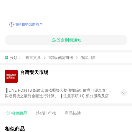
價格趨勢怎麼看？
設定到價通知
分類：
圖書文具
書籍/雜誌期刊
考試用書
台灣樂天市場
▐ LINE POINTS 點數回饋依照樂天提供扣除折價券（優惠券）、
與運費後之最終金額進行計算。 ▐ 注意事項 (1) 部分服務及店家
不符合贈點資格，購買後將不贈送 LINE POINTS 點數，亦不得使
用點數紅包，如：ezcook 美食廚房、樂天市場商家付款中心、
Smart mobile、神腦生活、JS巨盛、樂天KOBO電子書，請詳閱
相似商品
熱銷排行榜
商品描述
LINE POINTS 加碼店家清單
（https://lin.ee/1MCw7pe/rcfk）。 (2) 需透過 LINE 購物前往
相似商品
台灣樂天市場，並在同一瀏覽器於24小時內結帳，才享有 LINE