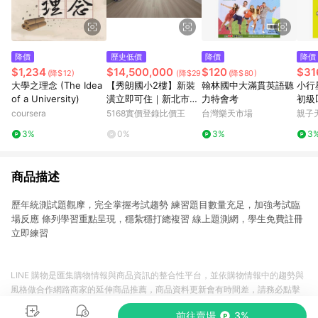
降價
歷史低價
降價
降價
$1,234
$14,500,000
$120
$31
(降$12)
(降$29,480,000)
(降$80)
大學之理念 (The Idea
【秀朗國小2樓】新裝
翰林國中大滿貫英語聽
小行
of a University)
潢立即可住｜新北市永
力特會考
初級
和區民生路
coursera
5168實價登錄比價王
台灣樂天市場
親子天
3%
0%
3%
3
商品描述
歷年統測試題觀摩，完全掌握考試趨勢 練習題目數量充足，加強考試臨
場反應 條列學習重點呈現，穩紮穩打總複習 線上題測網，學生免費註冊
立即練習
LINE 購物是匯集購物情報與商品資訊的整合性平台，並依購物情報中的趨勢與
風格做合作網路商家的延伸商品推薦，商品資料更新會有時間差，請務必點擊
商品至各合作網路商家，確認現售價與購物條件，一切資訊以合作廠商網頁為
前往賣場
3%
準。