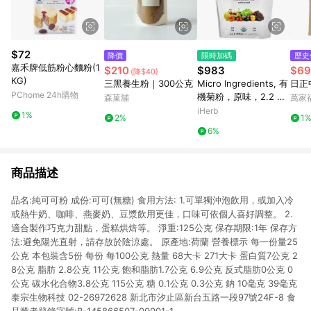
$72
降價
限時加碼
歷史
嘉禾牌低筋粉心麵粉(1
$210
$983
$69
(降$40)
KG)
三黑養生粉｜300公克
Micro Ingredients, 有
日正
PChome 24h購物
機菊粉，原味，2.2 磅
森菓舖
萬家
（998 克）
iHerb
1%
2%
1
6%
商品描述
品名:純可可粉 成份:可可(無糖) 食用方法: 1.可單獨沖泡飲用，或加入冷
或熱牛奶、咖啡、燕麥奶、豆漿飲用更佳，口味可依個人喜好調整。 2.
適合製作巧克力甜點，蛋糕烘焙等。 淨重:125公克 保存期限:1年 保存方
法:避免陽光直射，請存放於陰涼處。 原產地:荷蘭 營養標示 每一份量25
公克 本包裝含5份 每份 每100公克 熱量 68大卡 271大卡 蛋白質7公克 2
8公克 脂肪 2.8公克 11公克 飽和脂肪1.7公克 6.9公克 反式脂肪0公克 0
公克 碳水化合物3.8公克 115公克 糖 0.1公克 0.3公克 鈉 10毫克 39毫克
泰宗生物科技 02-26972628 新北市汐止區新台五路一段97號24F-8 食