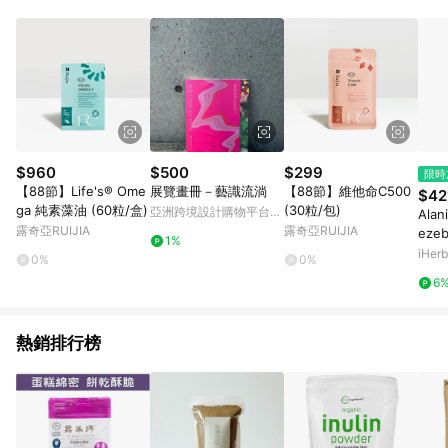
POINTS 回饋。 (3) 若購買之訂單（包含預購商品）未符合樂天
市場 45 天內完成訂單出貨及結帳，則不符合贈點資格。 (4) 如
使用APP、或中途瀏覽比價網、回饋網、Google等其他網頁、或
由網頁版(電腦版/手機版網頁)切換為App都將會造成追蹤中斷而
無法進行 LINE POINTS 回饋。 (5) LINE 購物為購物資訊整合性
平台，商品資料更新會有時間差，如顯示之商品規格、顏色、價
位、贈品與台灣樂天市場銷售網頁不符，以銷售網頁標示為準。
(6) 導購訂單已逾 365 天，根據台灣樂天回饋規定，逾期訂單將
不符合回饋資格。 (7) 若上述或其他原因，致使消費者無接收到
$960
$500
$299
限時
點數回饋或點數回饋有爭議，台灣樂天市場保有更改條款與法律
【88節】Life's® Ome
展覽畫冊－藝識流淌
【88節】維他命C500
$42
追訴之權利，活動詳情以樂天市場網站公告為準。
ga 純素藻油 (60粒/盒)
(30粒/包)
亞洲跨境設計購物平台
Ala
Pinkoi
露奇亞RUIJIA
露奇亞RUIJIA
eze
1%
條 0
iHerb
0%
0%
6
熱銷排行榜