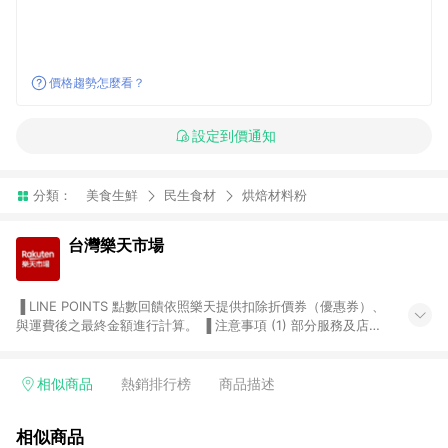
價格趨勢怎麼看？
設定到價通知
分類：
美食生鮮
民生食材
烘焙材料粉
台灣樂天市場
▐ LINE POINTS 點數回饋依照樂天提供扣除折價券（優惠券）、
與運費後之最終金額進行計算。 ▐ 注意事項 (1) 部分服務及店家
不符合贈點資格，購買後將不贈送 LINE POINTS 點數，亦不得使
用點數紅包，如：ezcook 美食廚房、樂天市場商家付款中心、
Smart mobile、神腦生活、JS巨盛、樂天KOBO電子書，請詳閱
相似商品
熱銷排行榜
商品描述
LINE POINTS 加碼店家清單
（https://lin.ee/1MCw7pe/rcfk）。 (2) 需透過 LINE 購物前往
相似商品
台灣樂天市場，並在同一瀏覽器於24小時內結帳，才享有 LINE