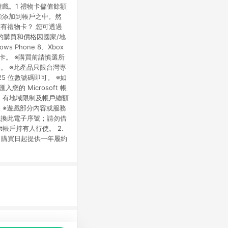
 與遊戲。1 禮物卡儲值餘額
餘額添加到帳戶之中。然
 已擁有禮物卡？ 您可透過
格的購買和價格因國家/地
 Phone 8、Xbox
禮物卡。 ※購買前請慎選所
。 ※此產品只限台灣專
5 位數號碼即可。 ※如
入您的 Microsoft 帳
用）。有地域限制及帳戶總額
 ※遊戲部分內容或服務
，兌換此電子序號；請勿借
t帳戶持有人行使。 2.
自購買日起提供一年履約
品推薦，商品資料更新會有