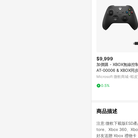
$9,999
加價購 - XBOX無線控制
AT-00006 & XBOX同步充電套件
SXW-00003
Microsoft 微軟商城-
店
0.5%
商品描述
注意:微軟下載版ESD產
tore、Xbox 36
好友送贈 Xbox 禮物