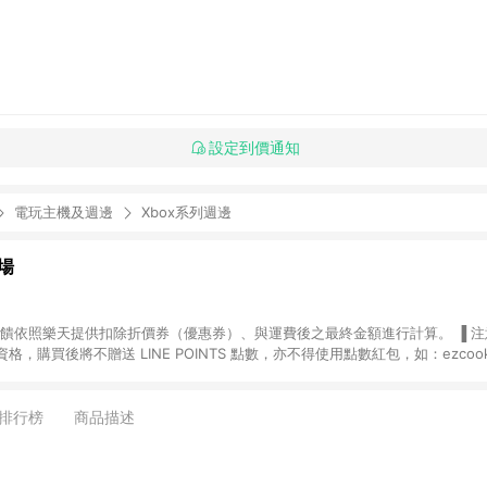
設定到價通知
電玩主機及週邊
Xbox系列週邊
場
，購買後將不贈送 LINE POINTS 點數，亦不得使用點數紅包，如：ezcoo
rt mobile、神腦生活、JS巨盛、樂天KOBO電子書，請詳閱 LINE POINT
購物前往台灣樂天市場，並在同一瀏覽器於24小時內結帳，才
出貨及結帳，則不符
排行榜
商品描述
E POINTS 回饋。 (5) LINE 購物為購物資訊整合性平台，商品資料更新
規格、顏色、價位、贈品與台灣樂天市場銷售網頁不符，以銷售網頁標示為準。 (6) 