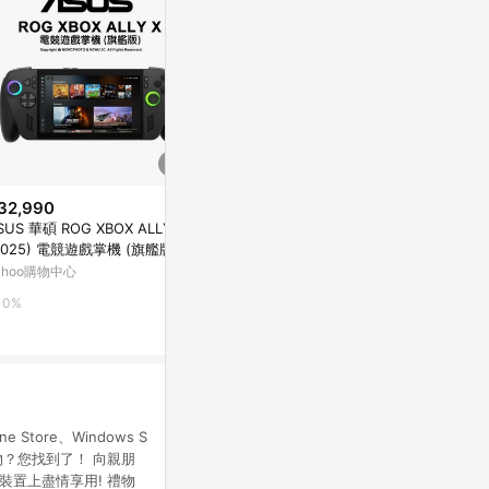
32,990
降價
降價
SUS 華碩 ROG XBOX ALLY X
$32,999
$959
(降$2,000)
(降$30
2025) 電競遊戲掌機 (旗艦版)(R
ROG Xbox Ally X (2025)
微軟GC-Xbox
zen AI Z2 Extreme/24GB/1T
ahoo購物中心
位下載版
ASUS Store
/WIN11)
台灣樂天市場
0%
1%
3%
ore、Windows S
禮物？您找到了！ 向親朋
 裝置上盡情享用! 禮物