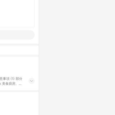
k 美食廚房、樂
S 加碼店家清單
導購訂