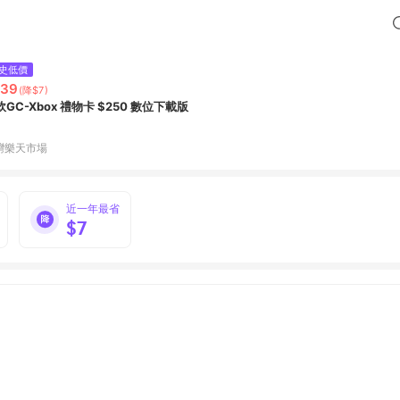
史低價
239
(降$7)
軟GC-Xbox 禮物卡 $250 數位下載版
灣樂天市場
近一年最省
$7