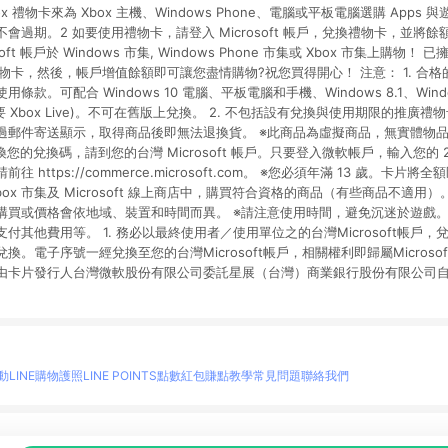
x 禮物卡來為 Xbox 主機、Windows Phone、電腦或平板電腦選購 Apps
會過期。2 如要使用禮物卡，請登入 Microsoft 帳戶，兌換禮物卡，並將
ft 帳戶於 Windows 市集, Windows Phone 市集或 Xbox 市集上購物！
 兌換禮物卡，然後，帳戶增值餘額即可讓您盡情購物?祝您買得開心！ 注意： 1. 合
款。可配合 Windows 10 電腦、平板電腦和手機、Windows 8.1、Windows
0 (需要 Xbox Live)。不可在舊版上兌換。 2. 不包括設有兌換與使用期限的推廣
過郵件寄送顯示，取得商品後即無法退換貨。 ※此商品為虛擬商品，無實體物品
您的兌換碼，請到您的台灣 Microsoft 帳戶。只要登入微軟帳戶，輸入您的 2
https://commerce.microsoft.com。 ※您必須年滿 13 歲。卡片將全額匯
ox 市集及 Microsoft 線上商店中，購買符合資格的商品（有些商品不適
購買或價格會依地域、裝置和時間而異。 ※請注意使用時間，避免沉迷於遊戲。
付其他費用等。 1. 務必以最終使用者／使用單位之的台灣Microsoft帳戶
。電子序號一經兌換至您的台灣Microsoft帳戶，相關權利即歸屬Microsof
由卡片發行人台灣微軟股份有限公司委託星展（台灣）商業銀行股份有限公司
動
LINE購物護照
LINE POINTS點數紅包
賺點教學
常見問題
聯絡我們
物情報與商品資訊的整合性平台，並依購物情報中的趨勢與風格做合作網路商家的延伸商