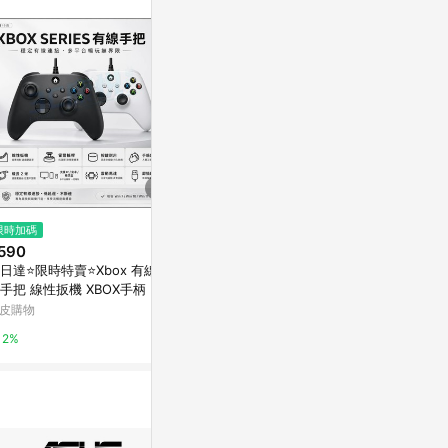
站公告為準。
$5,156
限時加碼
限時加碼
【微軟 Microsoft】Xbox Elite
590
$3,590
無線控制器2代手把-輕裝版 紅色
日達⭐限時特賣⭐Xbox 有線電
Backbone On
台灣公司貨
Yahoo購物中心
手把 線性扳機 XBOX手柄 PC
遊搖桿 安卓版
戲手把 STEAM手柄 有線手把
遊戲主機 可玩
皮購物
蝦皮商城
0%
廠手把
2%
3.2%