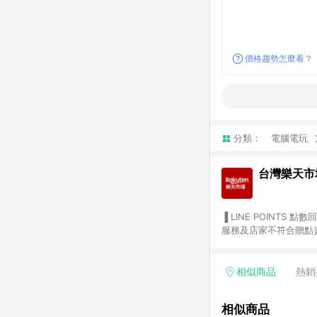
價格趨勢怎麼看？
分類：
電腦電玩
台灣樂天市
▐ LINE POINTS 點數回饋依照樂天提供扣除折價券（優惠券）、與運費後之最終金額進行計算。 ▐ 注意事項 (1) 部分
服務及店家不符合贈點資格
天市場商家付款中心、Sma
（https://lin.ee/1MCw7pe/rcfk）。 (2) 需透過 LINE 
享有 LINE POINTS 回饋。 (3) 若購買之訂單（包含預購商品）未符合樂天市場 45 天內完成訂單
相似商品
熱銷
合贈點資格。 (4) 如使用APP、或中途瀏覽比價網、回饋網、Google等其他網頁、或由網頁版(電腦版/手機版網頁)切
換為App都將會造成追蹤中斷而無法進行 LIN
相似商品
會有時間差，如顯示之商品