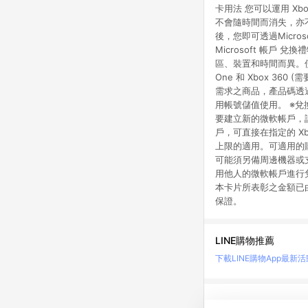
卡用法 您可以運用 Xbo
不會隨時間而消失，亦不
後，您即可透過Microso
Microsoft 帳戶
區、裝置和時間而異。使用條
One 和 Xbox 36
需求之商品，產品碼透
用帳號儲值使用。 ※兌換
要建立新的微軟帳戶，請前往 
戶，可直接在指定的 Xb
上限的適用。可適用的
可能須另備周邊機器或支
用他人的微軟帳戶進行兌換
本卡片所表彰之金額已
保證。
LINE購物推薦
下載LINE購物App
最新活
LINE 購物是匯集購