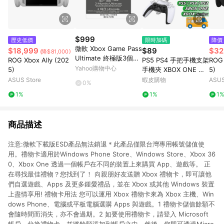
$999
歷史低價
限時加碼
降價
微軟 Xbox Game Pass
$18,999
$89
$32
(降$81,000)
Ultimate 終極版3個月
ROG Xbox Ally (202
PS5 PS4 手把手機支架
ROG 
實體吊卡
Yahoo購物中心
5)
手機夾 XBOX ONE 手
5)
把支架 Series X S 安
ASUS Store
蝦皮購物
ASUS
0%
卓 蘋果 遊戲 PS3 手機
1%
1%
1
架
商品描述
注意:微軟下載版ESD產品無法銷退＊此產品僅限台灣專用帳號儲值使
用。禮物卡適用於Windows Phone Store、Windows Store、Xbox 36
0、Xbox One 透過一個帳戶在不同的裝置上來購買 App、遊戲等。 正
在尋找最佳禮物？您找到了！ 向親朋好友送贈 Xbox 禮物卡，即可讓他
們自選遊戲、Apps 及更多鍾愛禮品，並在 Xbox 或其他 Windows 裝置
上盡情享用! 禮物卡用法 您可以運用 Xbox 禮物卡來為 Xbox 主機、Win
dows Phone、電腦或平板電腦選購 Apps 與遊戲。1 禮物卡儲值餘額不
會隨時間而消失，亦不會過期。2 如要使用禮物卡，請登入 Microsoft