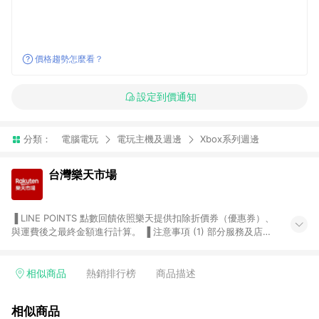
價格趨勢怎麼看？
設定到價通知
分類：
電腦電玩
電玩主機及週邊
Xbox系列週邊
台灣樂天市場
▐ LINE POINTS 點數回饋依照樂天提供扣除折價券（優惠券）、
與運費後之最終金額進行計算。 ▐ 注意事項 (1) 部分服務及店家
不符合贈點資格，購買後將不贈送 LINE POINTS 點數，亦不得使
用點數紅包，如：ezcook 美食廚房、樂天市場商家付款中心、
Smart mobile、神腦生活、JS巨盛、樂天KOBO電子書，請詳閱
相似商品
熱銷排行榜
商品描述
LINE POINTS 加碼店家清單
（https://lin.ee/1MCw7pe/rcfk）。 (2) 需透過 LINE 購物前往
相似商品
台灣樂天市場，並在同一瀏覽器於24小時內結帳，才享有 LINE