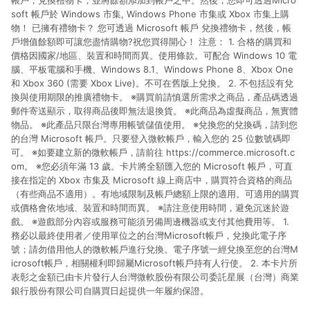
帳戶，兌換禮物卡，並將餘額添加到帳戶之中。然後，您即可透過Micro
soft 帳戶於 Windows 市集, Windows Phone 市集或 Xbox 市集上購
物！ 已擁有禮物卡？ 您可透過 Microsoft 帳戶 兌換禮物卡，然後，帳
戶增值餘額即可讓您盡情購物?祝您買得開心！ 注意： 1. 合格的購買和
價格因國家/地區、裝置和時間而異。使用條款。可配合 Windows 10 電
腦、平板電腦和手機、Windows 8.1、Windows Phone 8、Xbox One
和 Xbox 360 (需要 Xbox Live)。不可在舊版上兌換。 2. 不包括設有兌
換與使用期限的推廣禮物卡。 ※購買前請慎選所需求之商品，產品碼透過
郵件寄送顯示，取得商品後即無法退換貨。 ※此商品為虛擬商品，無實體
物品。 ※此產品只限台灣專用帳號儲值使用。 ※兌換您的兌換碼，請到您
的台灣 Microsoft 帳戶。只要登入微軟帳戶，輸入您的 25 位數號碼即
可。 ※如要建立新的微軟帳戶，請前往 https://commerce.microsoft.c
om。 ※您必須年滿 13 歲。卡片將全額匯入您的 Microsoft 帳戶，可直
接在指定的 Xbox 市集及 Microsoft 線上商店中，購買符合資格的商品
（有些商品不適用）。有地域限制及帳戶總額上限的適用。可適用的購買
或價格會依地域、裝置和時間而異。 ※請注意使用時間，避免沉迷於遊
戲。 ※遊戲部分內容或服務可能須另備周邊機器或支付其他費用等。 1.
務必以最終使用者／使用單位之的台灣Microsoft帳戶，兌換此電子序
號；請勿借用他人的微軟帳戶進行兌換。電子序號一經兌換至您的台灣M
icrosoft帳戶，相關權利即歸屬Microsoft帳戶持有人行使。 2. 本卡片所
表彰之金額已由卡片發行人台灣微軟股份有限公司委託星展（台灣）商業
銀行股份有限公司自購買日起提供一年履約保證。