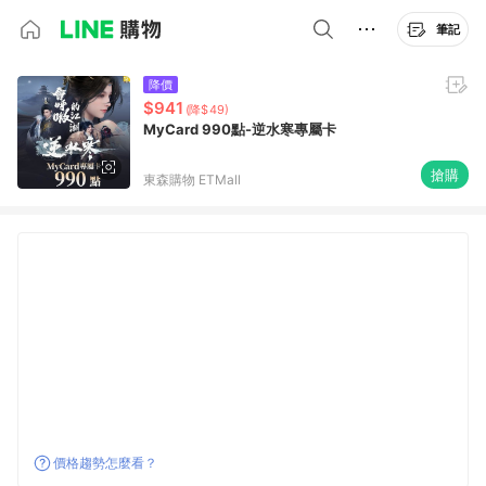
筆記
降價
$941
(降$49)
MyCard 990點-逆水寒專屬卡
搶購
東森購物 ETMall
價格趨勢怎麼看？