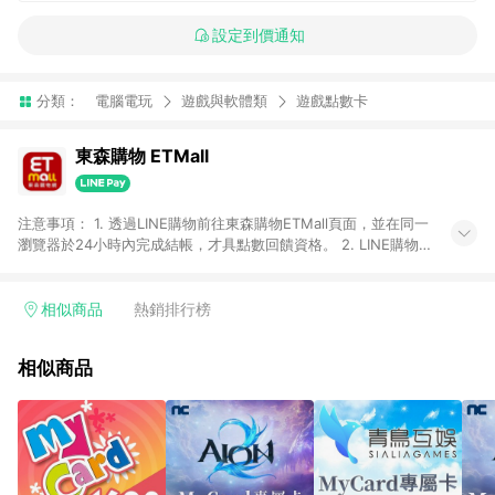
設定到價通知
分類：
電腦電玩
遊戲與軟體類
遊戲點數卡
東森購物 ETMall
注意事項： 1. 透過LINE購物前往東森購物ETMall頁面，並在同一
瀏覽器於24小時內完成結帳，才具點數回饋資格。 2. LINE購物
點數回饋僅限「東森購物ETMall」商品，購買不具返點類別的商
品，以及使用網連通會員、企業福委會員等身份結帳成立之訂
單，皆不在點數回饋範圍內。 3. 如購買以下類別商品，將無法獲
相似商品
熱銷排行榜
得點數回饋：旅遊/住宿券、餐票券、手錶、精品、珠寶、
APPLE、愛買、虛擬點數卡、悠遊卡、一卡通、icash愛金卡、環
相似商品
球嚴選、商城、專案商品、「草莓網」全館商品。 4. 如取消訂
單、退貨、退款或購物中登出東森購物ETMall，將無法獲得點數
回饋。 5. 點數回饋會扣除所有折扣優惠後之最終發票金額計算，
實際回饋請依LINE購物通知為主。 6. 訂單如有使用東森購物
ETMall站內之折扣優惠(包含但不限於東森幣、樂透金、東森現金
券等)，不具點數回饋資格。詳細請依東森購物ETMall之結帳頁面