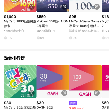
顯示為準。 7. LINE購物設有「單一商品最高回饋點數」機制(特
殊活動時開放「回饋無上限」)，以同一訂單中同一商品不論件數
計算，並依訂單成立時間當下LINE購物所設定的回饋機制為準。
8. LINE購物為購物資訊整合性平台，商品資料更新會有時間差，
$1,690
$550
$95
$1,
如顯示之商品規格、顏色、價位、贈品與東森購物ETMall銷售網
MyCard 1690點虛擬點
MyCard 550點- AION
MyCard-Sialia Games
MyC
頁不符，以銷售網頁標示為準。 9. 若有贈點爭議，請務必於訂單
數卡
2專屬卡
專屬卡 100點| 經銷授
2
日期+180天以內至LINE購物客服洽詢；若超過180天(含)以上進
權 系統發號 官方旗艦
Yahoo購物中心
Yahoo購物中心
蝦皮直營_遊戲點數旗艦
蝦皮
行申訴，恕無法贈點回饋。 10. 部分點數紅包僅限指定商品使
店
店
店
用，或不適用於無回饋商品。各點數紅包之適用商品與使用條件
0%
0%
0%
0
請依點數紅包頁面規則為準。
熱銷排行榜
$30
$30
$50
降價
MyCard 30點虛擬點數
GASH 30點
GAS
$95
(降$5)