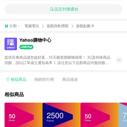
設定到價通知
分類：
電腦電玩
遊戲與軟體類
遊戲點數卡
Yahoo購物中心
提供百萬商品讓您超好逛，15天鑑賞期購物保障！ 3C及特殊商品
回饋，請以訂單成立通知為準 1. 請注意以下品類商品均無回饋：
-Apple相關商品/手機/票券/儲值金/虛擬點數 -黃金 (金幣 / 金條
/ 金元寶 /立體黃金 / 黃金擺飾 /黃金條塊) [2023/2/10起適用] -
電玩/遊戲/相機/單眼/鏡頭/拍立得 [2024/6/1起適用] -內接硬
相似商品
熱銷排行榜
商品描述
碟、外接硬碟、主機板/顯示卡[2026/5/18起適用] 2. 以下訂單將
不符合導購資格，亦不得使用點數紅包： - 點擊Yahoo奇摩APP
相似商品
的購回饋活動享Yahoo超贈點回饋者 - 購物中心商店之商品：商
品賣場中有標示「商店」及顯示商店名稱者(指定活動店家除外)
3. 訂單回饋金額將扣除運費/購物金/超贈點/福利金/紅利折抵/折
價券等虛擬貨幣折抵 4. 大宗採購或批發轉賣不具回饋資格： 如
有相關事證認定您為大宗採購、批發轉賣而非最終消費使用者，
相關認定以Yahoo購物中心之認定為準