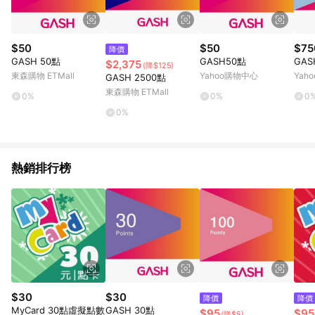
$50
$50
$75
降價
GASH 50點
GASH50點
GAS
$2,375
(降$125)
東森購物 ETMall
Yahoo購物中心
Yah
GASH 2500點
東森購物 ETMall
0%
0%
0
0%
熱銷排行榜
$30
$30
降價
降價
MyCard 30點虛擬點數
GASH 30點
$95
$95
(降$5)