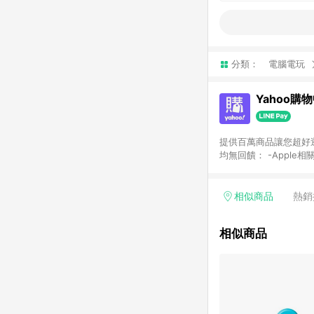
分類：
電腦電玩
Yahoo購
提供百萬商品讓您超好逛，15
均無回饋： -Apple相
塊) [2023/2/10起適用] -電玩/遊戲/相機/單眼/鏡頭/拍立得 [2024/6/1起適用] -內接硬碟、外接硬碟、主機板/顯示卡
[2026/5/18起適用
Yahoo超贈點回饋者
相似商品
熱銷
單回饋金額將扣除運費/
格： 如有相關事證認
相似商品