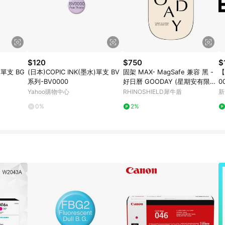
$120
$750
$
)單支 BG
(日本)COPIC INK(墨水)單支 BV
固架 MAX- MagSafe 兼容 黑 -
【
系列-BV0000
好日曆 GOODAY (星期安有限公
0
司) - 大好日子
Yahoo購物中心
RHINOSHIELD犀牛盾
新
0%
2%