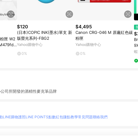
$120
$4,495
(日本)COPIC INK(墨水)單支 新
Canon CRG-046 M 原廠紅色碳
$
版螢光系列-FBG2
粉匣
碳粉匣 W2
B
M479fd
Yahoo購物中心
Yahoo購物中心
9
/M454dn
8
蝦
0%
0%
Too公司所開發的酒精性麥克筆品牌
動
LINE購物護照
LINE POINTS點數紅包
賺點教學
常見問題
聯絡我們