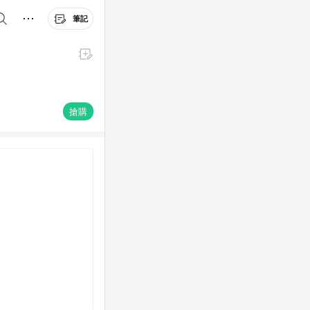
筆記
搶購