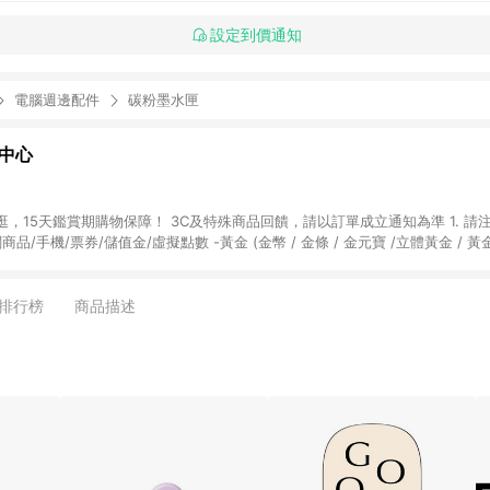
設定到價通知
電腦週邊配件
碳粉墨水匣
物中心
天鑑賞期購物保障！ 3C及特殊商品回饋，請以訂單成立通知為準 1. 請注意以下品類商品
關商品/手機/票券/儲值金/虛擬點數 -黃金 (金幣 / 金條 / 金元寶 /立體黃金 / 
] 2. 以下訂單將不符合導購資格，亦不得使用點數紅包： - 點擊Yahoo奇摩APP
 - 購物中心商店之商品：商品賣場中有標示「商店」及顯示商店名稱者(指定活動店家
排行榜
商品描述
購物金/超贈點/福利金/紅利折抵/折價券等虛擬貨幣折抵 4. 大宗採購或批發
定您為大宗採購、批發轉賣而非最終消費使用者，相關認定以Yahoo購物中心之