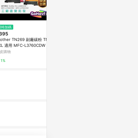
$3,714
限時加碼
降價
HP CF294X(94X) 黑色 高容量
395
$340
(降$7)
原廠碳粉匣
rother TN269 副廠碳粉 TN26
CANON 防水
Yahoo購物中心
XL 適用 MFC-L3760CDW L32
《連續供墨 
0CDW L3780CDW
高折$220
皮購物
台灣樂天市場
0.3%
1%
5%