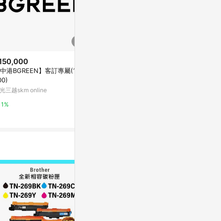
150,000
$120
$120
中港BGREEN】客訂專屬(150,
(日本)COPIC INK(墨水)單支 G系
(日本)COPIC
00)
列(1)-G00
系列(2)-BG9
光三越skm online
Yahoo購物中心
Yahoo購物中
1%
0%
0%