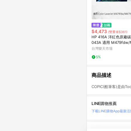
$4,473
(雙重省$361)
HP 416A 洋紅色原廠
043A 適用 M479fdw/
n/M479fnw/M454dw
台灣樂天市場
5%
商品描述
COPIC(酷筆客)是由
LINE購物推薦
下載LINE購物App
最新活