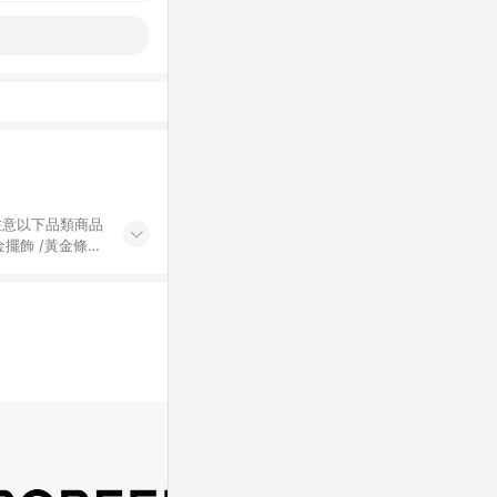
黃金擺飾 /黃金條
的購回饋活動享
除外) 3. 訂
轉賣不具回饋資
認定為準