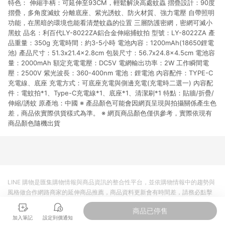
特色： 伸縮手柄：可延伸至93CM，輕鬆解決高處蚊蟲 摺疊設計：90度
市場 45 天內完成訂單出貨及結帳，則不符合贈點資格。 (4) 如
使用APP、或中途瀏覽比價網、回饋網、Google等其他網頁、或
摺疊，多角度滅蚊 分離底座、紫光誘蚊、防火材質、強力電壓 自帶照明
由網頁版(電腦版/手機版網頁)切換為App都將會造成追蹤中斷而
功能，在黑暗的環境也能看清楚蚊蟲的位置 三層防護密網，密網可滅小
無法進行 LINE POINTS 回饋。 (5) LINE 購物為購物資訊整合性
黑蚊 品名：利百代LY-8022ZA鋁合金伸縮捕蚊拍 型號：LY-8022ZA 產
平台，商品資料更新會有時間差，如顯示之商品規格、顏色、價
品重量：350g 充電時間：約3-5小時 電池內容：1200mAh(18650鋰電
位、贈品與台灣樂天市場銷售網頁不符，以銷售網頁標示為準。
池) 產品尺寸：51.3x21.4x2.8cm 包裝尺寸：56.7x24.8x4.5cm 電池容
(6) 導購訂單已逾 365 天，根據台灣樂天回饋規定，逾期訂單將
量：2000mAh 額定充電電壓：DC5V 電網輸出功率：2W 工作瞬間電
不符合回饋資格。 (7) 若上述或其他原因，致使消費者無接收到
壓：2500V 紫光波長：360-400nm 電池：鋰電池 內容配件：TYPE-C
點數回饋或點數回饋有爭議，台灣樂天市場保有更改條款與法律
充電線、底座 充電方式：可底座充電與側邊充電(充電時二選一) 內容配
追訴之權利，活動詳情以樂天市場網站公告為準。
件：電蚊拍*1、Type-C充電線*1、底座*1、清潔刷*1 特點：貼牆/折疊/
伸縮/誘蚊 原產地：中國 ※ 產品顏色可能會因網頁呈現與拍攝關係產生色
差，商品依實際供貨樣式為準。 ※ 網頁商品顏色僅供參考，實際依現有
商品顏色隨機出貨
LINE 購物是匯集購物情報與商品資訊的整合性平台，並依購物情報中的趨勢與
風格做合作網路商家的延伸商品推薦，商品資料更新會有時間差，請務必點擊
商品至各合作網路商家，確認現售價與購物條件，一切資訊以合作廠商網頁為
商品已停售
準。
加入筆記
設定到價通知