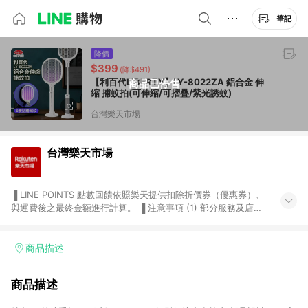
筆記
降價
$399
(降$491)
【利百代LIBERTY】LY-8022ZA 鋁合金 伸
商品已停售
縮 捕蚊拍(可伸縮/可摺疊/紫光誘蚊)
台灣樂天市場
台灣樂天市場
▐ LINE POINTS 點數回饋依照樂天提供扣除折價券（優惠券）、
與運費後之最終金額進行計算。 ▐ 注意事項 (1) 部分服務及店家
不符合贈點資格，購買後將不贈送 LINE POINTS 點數，亦不得使
用點數紅包，如：ezcook 美食廚房、樂天市場商家付款中心、
Smart mobile、神腦生活、JS巨盛、樂天KOBO電子書，請詳閱
商品描述
LINE POINTS 加碼店家清單
（https://lin.ee/1MCw7pe/rcfk）。 (2) 需透過 LINE 購物前往
商品描述
台灣樂天市場，並在同一瀏覽器於24小時內結帳，才享有 LINE
POINTS 回饋。 (3) 若購買之訂單（包含預購商品）未符合樂天