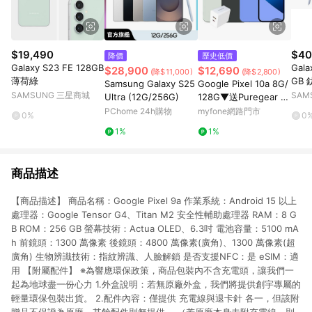
$19,490
$40
降價
歷史低價
Galaxy S23 FE 128GB
Gala
$28,900
$12,690
(降$11,000)
(降$2,800)
薄荷綠
GB
Samsung Galaxy S25
Google Pixel 10a 8G/
SAMSUNG 三星商城
SAM
Ultra (12G/256G)
128G▼送Puregear 3
0W PD雙孔快速充電頭
PChome 24h購物
myfone網路門市
0%
0
迷霧灰
1%
1%
商品描述
【商品描述】 商品名稱：Google Pixel 9a 作業系統：Android 15 以上
處理器：Google Tensor G4、Titan M2 安全性輔助處理器 RAM：8 G
B ROM：256 GB 螢幕技術：Actua OLED、6.3吋 電池容量：5100 mA
h 前鏡頭：1300 萬像素 後鏡頭：4800 萬像素(廣角)、1300 萬像素(超
廣角) 生物辨識技術：指紋辨識、人臉解鎖 是否支援NFC：是 eSIM：適
用 【附屬配件】 ※為響應環保政策，商品包裝內不含充電頭，讓我們一
起為地球盡一份心力 1.外盒說明：若無原廠外盒，我們將提供創宇專屬的
輕量環保包裝出貨。 2.配件內容：僅提供 充電線與退卡針 各一，但該附