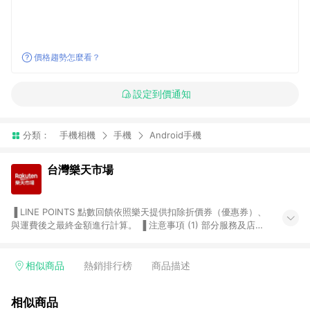
價格趨勢怎麼看？
設定到價通知
分類：
手機相機
手機
Android手機
台灣樂天市場
▐ LINE POINTS 點數回饋依照樂天提供扣除折價券（優惠券）、
與運費後之最終金額進行計算。 ▐ 注意事項 (1) 部分服務及店家
不符合贈點資格，購買後將不贈送 LINE POINTS 點數，亦不得使
用點數紅包，如：ezcook 美食廚房、樂天市場商家付款中心、
Smart mobile、神腦生活、JS巨盛、樂天KOBO電子書，請詳閱
相似商品
熱銷排行榜
商品描述
LINE POINTS 加碼店家清單
（https://lin.ee/1MCw7pe/rcfk）。 (2) 需透過 LINE 購物前往
相似商品
台灣樂天市場，並在同一瀏覽器於24小時內結帳，才享有 LINE