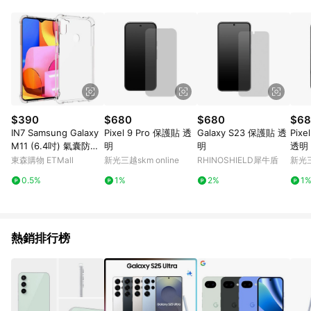
POINTS 回饋。 (3) 若購買之訂單（包含預購商品）未符合樂天
市場 45 天內完成訂單出貨及結帳，則不符合贈點資格。 (4) 如
使用APP、或中途瀏覽比價網、回饋網、Google等其他網頁、或
由網頁版(電腦版/手機版網頁)切換為App都將會造成追蹤中斷而
無法進行 LINE POINTS 回饋。 (5) LINE 購物為購物資訊整合性
平台，商品資料更新會有時間差，如顯示之商品規格、顏色、價
位、贈品與台灣樂天市場銷售網頁不符，以銷售網頁標示為準。
(6) 導購訂單已逾 365 天，根據台灣樂天回饋規定，逾期訂單將
不符合回饋資格。 (7) 若上述或其他原因，致使消費者無接收到
$390
$680
$680
$68
點數回饋或點數回饋有爭議，台灣樂天市場保有更改條款與法律
IN7 Samsung Galaxy
Pixel 9 Pro 保護貼 透
Galaxy S23 保護貼 透
Pixe
追訴之權利，活動詳情以樂天市場網站公告為準。
M11 (6.4吋) 氣囊防摔
明
明
透明
透明TPU空壓殼 軟殼
東森購物 ETMall
新光三越skm online
RHINOSHIELD犀牛盾
新光三
手機保護殼
0.5%
1%
2%
1
熱銷排行榜