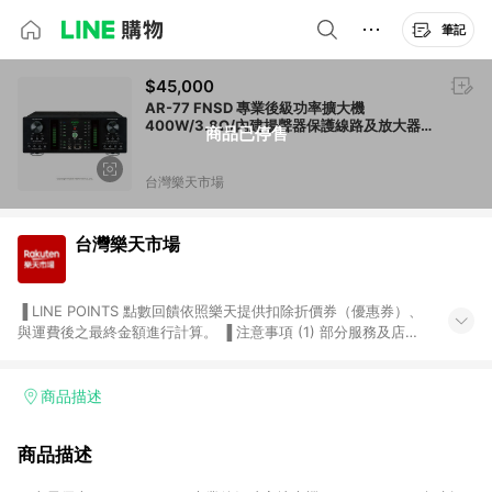
筆記
$45,000
AR-77 FNSD 專業後級功率擴大機
400W/3.8Ω/內建揚聲器保護線路及放大器限
商品已停售
幅電路
台灣樂天市場
台灣樂天市場
▐ LINE POINTS 點數回饋依照樂天提供扣除折價券（優惠券）、
與運費後之最終金額進行計算。 ▐ 注意事項 (1) 部分服務及店家
不符合贈點資格，購買後將不贈送 LINE POINTS 點數，亦不得使
用點數紅包，如：ezcook 美食廚房、樂天市場商家付款中心、
Smart mobile、神腦生活、JS巨盛、樂天KOBO電子書，請詳閱
商品描述
LINE POINTS 加碼店家清單
（https://lin.ee/1MCw7pe/rcfk）。 (2) 需透過 LINE 購物前往
商品描述
台灣樂天市場，並在同一瀏覽器於24小時內結帳，才享有 LINE
POINTS 回饋。 (3) 若購買之訂單（包含預購商品）未符合樂天