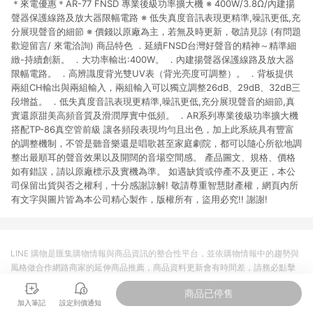
＊來電優惠＊AR-77 FNSD 專業後級功率擴大機 ※ 400W/3.8Ω/內建揚
市場 45 天內完成訂單出貨及結帳，則不符合贈點資格。 (4) 如
使用APP、或中途瀏覽比價網、回饋網、Google等其他網頁、或
聲器保護線路及放大器限幅電路 ※ 低失真度音訊表現更精準,噪訊更低,充
由網頁版(電腦版/手機版網頁)切換為App都將會造成追蹤中斷而
分展現聲音的細節 ※ 價錢以原廠為主，若無及時更新，敬請見諒 (有問題
無法進行 LINE POINTS 回饋。 (5) LINE 購物為購物資訊整合性
歡迎留言/ 來電洽詢) 商品特色 ．延續FNSD台灣好聲音的精神～精準細
平台，商品資料更新會有時間差，如顯示之商品規格、顏色、價
緻-持續創新。 ．大功率輸出:400W。 ．內建揚聲器保護線路及放大器
位、贈品與台灣樂天市場銷售網頁不符，以銷售網頁標示為準。
限幅電路。 ．高辨識度背光雙UV表（背光亮度可調整）。 ．背板提供
(6) 導購訂單已逾 365 天，根據台灣樂天回饋規定，逾期訂單將
兩組CH輸出與兩組輸入，兩組輸入可以獨立調整26dB、29dB、32dB三
不符合回饋資格。 (7) 若上述或其他原因，致使消費者無接收到
段增益。 ．低失真度音訊表現更精準,噪訊更低,充分展現聲音的細節,真
點數回饋或點數回饋有爭議，台灣樂天市場保有更改條款與法律
實還原甜美高頻音質及滑潤厚實中低頻。 ．AR系列專業後級功率擴大機
追訴之權利，活動詳情以樂天市場網站公告為準。
搭配TP-86真空管前級 讓各頻段表現均勻且出色，加上此系統具有豐富
的調整機制，不管是聽音樂還是唱歌甚至家庭劇院，都可以隨心所欲地調
整出最順耳的聲音效果以及開闊的音場空間感。 產品圖文、規格、價格
如有錯誤，請以原廠標示及實機為準。 如遇缺貨或停產不及更正，本公
司保留出貨與否之權利，十分感謝諒解! 敬請尊重智慧財產權，網頁內所
有文字與圖片皆為本公司精心製作，版權所有，盜用必究!! 謝謝!
LINE 購物是匯集購物情報與商品資訊的整合性平台，並依購物情報中的趨勢與
風格做合作網路商家的延伸商品推薦，商品資料更新會有時間差，請務必點擊
商品至各合作網路商家，確認現售價與購物條件，一切資訊以合作廠商網頁為
商品已停售
準。
加入筆記
設定到價通知