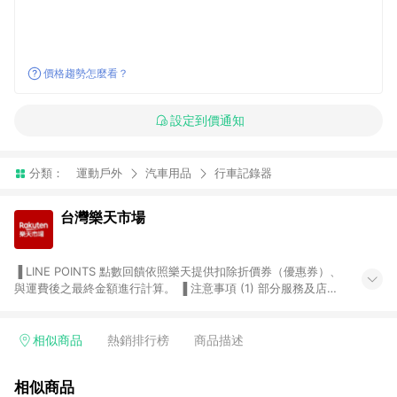
價格趨勢怎麼看？
設定到價通知
分類：
運動戶外
汽車用品
行車記錄器
台灣樂天市場
▐ LINE POINTS 點數回饋依照樂天提供扣除折價券（優惠券）、
與運費後之最終金額進行計算。 ▐ 注意事項 (1) 部分服務及店家
不符合贈點資格，購買後將不贈送 LINE POINTS 點數，亦不得使
用點數紅包，如：ezcook 美食廚房、樂天市場商家付款中心、
Smart mobile、神腦生活、JS巨盛、樂天KOBO電子書，請詳閱
相似商品
熱銷排行榜
商品描述
LINE POINTS 加碼店家清單
（https://lin.ee/1MCw7pe/rcfk）。 (2) 需透過 LINE 購物前往
相似商品
台灣樂天市場，並在同一瀏覽器於24小時內結帳，才享有 LINE