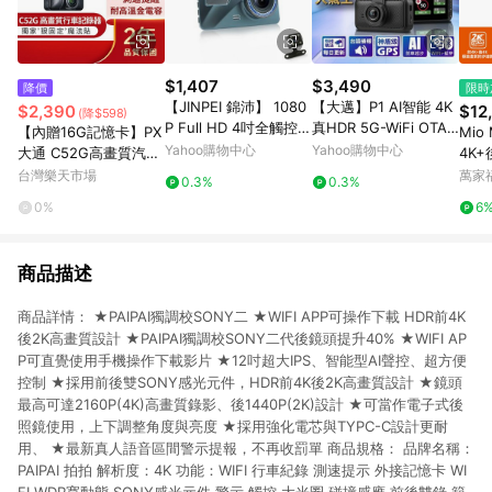
$1,407
$3,490
降價
限時
【JINPEI 錦沛】 1080
【大邁】P1 AI智能 4K
$2,390
$12
(降$598)
P Full HD 4吋全觸控
真HDR 5G-WiFi OTA
【內贈16G記憶卡】PX
Mio
前後雙錄 行車記錄器
AI行車記錄器 (贈64G
Yahoo購物中心
Yahoo購物中心
大通 C52G高畫質汽車
4K
(贈64GB)
記憶卡)
行車記錄器(GPS測速
錄器
台灣樂天市場
萬家
0.3%
0.3%
提醒) 行車紀錄器
錄器
0%
6
商品描述
商品詳情： ★PAIPAI獨調校SONY二 ★WIFI APP可操作下載 HDR前4K
後2K高畫質設計 ★PAIPAI獨調校SONY二代後鏡頭提升40% ★WIFI AP
P可直覺使用手機操作下載影片 ★12吋超大IPS、智能型AI聲控、超方便
控制 ★採用前後雙SONY感光元件，HDR前4K後2K高畫質設計 ★鏡頭
最高可達2160P(4K)高畫質錄影、後1440P(2K)設計 ★可當作電子式後
照鏡使用，上下調整角度與亮度 ★採用強化電芯與TYPC-C設計更耐
用、 ★最新真人語音區間警示提報，不再收罰單 商品規格： 品牌名稱：
PAIPAI 拍拍 解析度：4K 功能：WIFI 行車紀錄 測速提示 外接記憶卡 WI