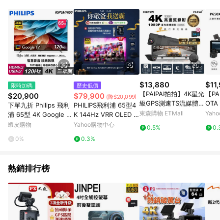
POINTS 回饋。 (3) 若購買之訂單（包含預購商品）未符合樂天
市場 45 天內完成訂單出貨及結帳，則不符合贈點資格。 (4) 如
使用APP、或中途瀏覽比價網、回饋網、Google等其他網頁、或
由網頁版(電腦版/手機版網頁)切換為App都將會造成追蹤中斷而
無法進行 LINE POINTS 回饋。 (5) LINE 購物為購物資訊整合性
平台，商品資料更新會有時間差，如顯示之商品規格、顏色、價
位、贈品與台灣樂天市場銷售網頁不符，以銷售網頁標示為準。
(6) 導購訂單已逾 365 天，根據台灣樂天回饋規定，逾期訂單將
不符合回饋資格。 (7) 若上述或其他原因，致使消費者無接收到
$13,880
$11
限時加碼
歷史低價
點數回饋或點數回饋有爭議，台灣樂天市場保有更改條款與法律
【PAIPAI拍拍】4K星光
【PA
$20,900
$79,900
(降$20,099)
追訴之權利，活動詳情以樂天市場網站公告為準。
級GPS測速TS流媒體雙
OT
下單九折 Philips 飛利
PHILIPS飛利浦 65型4
鏡頭P600XW觸控式行
GP
東森購物 ETMall
Yah
浦 65型 4K Google T
K 144Hz VRR OLED G
車記錄器(贈64G)
S流
V 智慧顯示器 65PUH7
oogle TV智慧聯網顯示
蝦皮購物
Yahoo購物中心
0.5%
0.
式行
650 全省壁掛架+安裝
器 65OLED809
0%
0.3%
AR序
熱銷排行榜