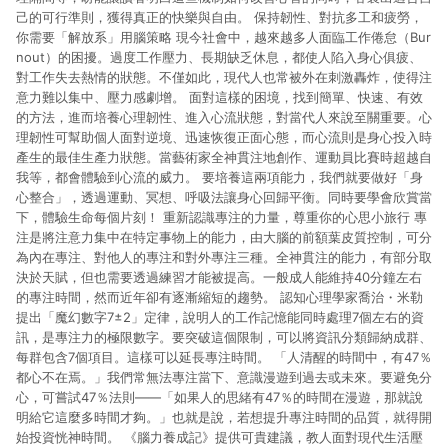
己的可行準則，獲得真正的快樂與自由。 保持韌性、對抗多工和疲勞，
你需要「解放系」用腦策略 現今社會中，越來越多人面臨工作倦怠（Bur
nout）的困擾。過度工作壓力、長期缺乏休息，都使人陷入身心俱疲、
對工作失去熱情的狀態。不僅如此，現代人也常被外在刺激轟炸，使得注
意力難以集中、壓力感劇增。 面對這樣的困境，找到簡單、快速、有效
的方法，進而培養心理韌性、進入心流狀態，對當代人來說至關重要。心
理韌性可幫助個人面對逆境、迅速恢復正面心態，而心流則是身心投入時
產生的最佳生產力狀態。當藝術家全神貫注地創作、運動員比賽時超越自
我等，都會體驗到心流的威力。 要培養這兩項能力，我們就要做好「身
心整合」，透過運動、冥想、呼吸法讓身心回歸平衡。同時要學會欣賞當
下，體驗生命每個片刻！ 重新認識專注的力量，尊重你的心思小旅行 專
注是將注意力集中在特定事物上的能力，由大腦的前額葉皮質控制，可分
為內在專注、對他人的專注和對外專注三種。全神貫注的能力，有部分取
決於天賦，但也需要透過練習才能被提高。一般成人能維持40分鐘左右
的專注時間，然而近年卻有逐漸縮短的趨勢。 認知心理學家喬治・米勒
提出「魔幻數字7±2」定律，說明人的工作記憶能同時處理7個左右的資
訊，是專注力的極限數字。要突破這個限制，可以將資訊分類歸納成群、
每群包含7個項目。這樣可以延長專注時間。 「人清醒的時間中，有47％
都心不在焉。」我們常無法專注當下、意識漫遊到過去或未來。要避免分
心，可嘗試47％法則——「如果人的思緒有47％的時間在漫遊，那就說
明給它這麼多時間才夠。」也就是說，若想提升專注時間的品質，就得開
始投資恍神時間。 《腦力養成記》提供可貴建議，教人面對現代生活壓