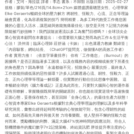
作者：艾珂・海拉茲 譯者：李忞 書系：不歸類 出版日期：2025-02-27
市場 45 天內完成訂單出貨及結帳，則不符合贈點資格。 (4) 如
使用APP、或中途瀏覽比價網、回饋網、Google等其他網頁、或
規格：膠裝/單色/216頁/14.8cm×21cm 媒體盛讚最聰慧女性、心理學家
由網頁版(電腦版/手機版網頁)切換為App都將會造成追蹤中斷而
Elke Geraerts暢銷全球的壓力解方 將韌性、恆毅力、心流、正念等理論
無法進行 LINE POINTS 回饋。 (5) LINE 購物為購物資訊整合性
融會貫通，化為容易複製的技巧 簡明精要，為多工時代飽受工作倦怠困
平台，商品資料更新會有時間差，如顯示之商品規格、顏色、價
擾的心靈注入活水，讓思緒與效能無痛最佳化 ⁞ 放空是天性？記憶力的極
位、贈品與台灣樂天市場銷售網頁不符，以銷售網頁標示為準。
限能被巧妙扭轉？ ⁞ 我們該隨波逐流以多工為奮鬥目標嗎？ ⁞ 全球頂尖企
(6) 導購訂單已逾 365 天，根據台灣樂天回饋規定，逾期訂單將
業心智資本顧問在本書提出： ⁞ 你需要順大腦之勢而為的工作＆生活平衡
不符合回饋資格。 (7) 若上述或其他原因，致使消費者無接收到
心法！ 洪仲清｜臨床心理師 莊舒涵（卡姊）｜出色溝通力教練 鄭緯筌｜
點數回饋或點數回饋有爭議，台灣樂天市場保有更改條款與法律
「內容駭客」網站站長、《ChatGPT提問克，做個懂AI的高效工作者》
追訴之權利，活動詳情以樂天市場網站公告為準。
作者 實用力推！ （依首字筆畫排序） 你有「工作倦怠」（Burnout）的
困擾嗎？是否正面臨著多工困境，以及在職務內容的模糊或衝突下所產生
的角色壓力？因為事情「永遠都做不完」招致身心 嚴重抗拒，最終進入
工作效能持續低落的惡性循環？許多人試圖透過心流、韌性、恆毅力、正
念、正向心理學等理論一解煩憂，但實際的行動往往比想像中困難。 這
本暢銷全球的《腦力養成記》正是為此而生。只要對大腦與心智的運作基
礎有所瞭解，掌握幾個既簡單的關鍵原則，你也能在現實逆境中迅速恢復
正面心態，妥善保存精力，甚至回歸「全身心投入」的最佳生產力狀態！
心智資本專家Elke Geraerts根據對古典心理學理論的理解以及多年科學
研究洞見，彙整出經得起時間考驗的心智效能守則，包含心理韌性的組
成、如何憑藉先天條件與後天努 力培養樂觀、使人堅持不懈的恆毅力從
何而來、獎勵機制的利弊、滿足大腦47％恍神時間的因應法則、符合人
類機體條件的魔幻數字7±2記憶策略、終結資訊肥 胖並提升專注度的心
理隔間等，盼能讓讀者明白這些機制如何改善心智的同時，客製出適合自