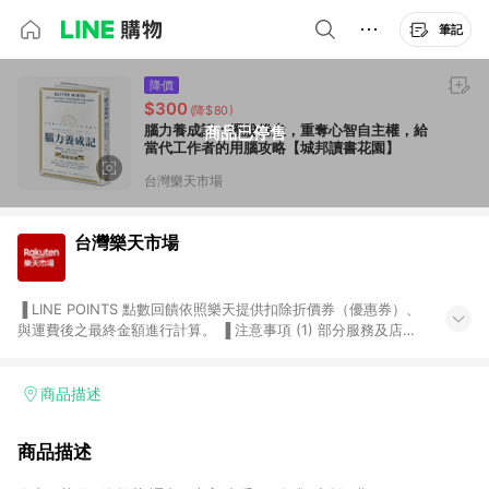
筆記
降價
$300
(降$80)
腦力養成記：擺脫倦怠，重奪心智自主權，給
商品已停售
當代工作者的用腦攻略【城邦讀書花園】
台灣樂天市場
台灣樂天市場
▐ LINE POINTS 點數回饋依照樂天提供扣除折價券（優惠券）、
與運費後之最終金額進行計算。 ▐ 注意事項 (1) 部分服務及店家
不符合贈點資格，購買後將不贈送 LINE POINTS 點數，亦不得使
用點數紅包，如：ezcook 美食廚房、樂天市場商家付款中心、
Smart mobile、神腦生活、JS巨盛、樂天KOBO電子書，請詳閱
商品描述
LINE POINTS 加碼店家清單
（https://lin.ee/1MCw7pe/rcfk）。 (2) 需透過 LINE 購物前往
商品描述
台灣樂天市場，並在同一瀏覽器於24小時內結帳，才享有 LINE
POINTS 回饋。 (3) 若購買之訂單（包含預購商品）未符合樂天