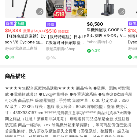
$8,580
降價
單機簡配版 GOOFIND
$9,888
$18
$518
(雙重省$5,803)
(降$52)
S 鈦灰吸 V3-DS / V3D
【狂降免萬送豪禮】Dy
領券
【限時特惠組】日本LE
S 自動集塵寵物吸塵器
son V8 Cyclone 無線
Yahoo購物中心
Dyso
C激落君可伸縮除塵器
吸塵器
ffy
dyson戴森線上商城
附收納盒+韓國LIVING
dys
康是美網購eShop
0.3%
GOOD吸入即香吸塵器
8%
8
0%
香香豆-檸檬(10gX3包)
商品描述
★★★★無配合原廠贈品活動★★★★ 商品特色 ●吸塵、濕拖 輕鬆完
成 ●電動軟絨吸頭 ●1.3kg輕量機身 ●多重過濾系統 ●集塵盒&軟絨毛刷
可水洗 商品規格 吸塵器類型：手持式 集塵容量：0.3L 額定功率：350
W 吸力：22KPa 線長：無線 最大噪音：80dB 濾網類型：塵隔 機身尺
寸：439X93X157mm 🚨🚨🚨消費者注意事項🚨🚨🚨 商品到貨享7天猶豫
期之權益（注意！猶豫期非試用期） 辦理退貨商品必須是全新狀態且包
裝完整 商品一經拆封（ex:除濕機外箱束帶剪斷），等同商品價值已受損
若需退換貨，我方須收取價值損失之費用（回復原狀、整新費） 請先確