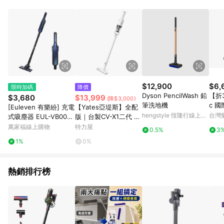
POINTS 回饋。 (3) 若購買之訂單（包含預購商品）未符合樂天
市場 45 天內完成訂單出貨及結帳，則不符合贈點資格。 (4) 如
使用APP、或中途瀏覽比價網、回饋網、Google等其他網頁、或
由網頁版(電腦版/手機版網頁)切換為App都將會造成追蹤中斷而
無法進行 LINE POINTS 回饋。 (5) LINE 購物為購物資訊整合性
平台，商品資料更新會有時間差，如顯示之商品規格、顏色、價
位、贈品與台灣樂天市場銷售網頁不符，以銷售網頁標示為準。
(6) 導購訂單已逾 365 天，根據台灣樂天回饋規定，逾期訂單將
不符合回饋資格。 (7) 若上述或其他原因，致使消費者無接收到
$12,900
$6,
限時加碼
降價
點數回饋或點數回饋有爭議，台灣樂天市場保有更改條款與法律
Dyson PencilWash 鉛
【折3
$3,680
$13,999
(降$3,000)
追訴之權利，活動詳情以樂天市場網站公告為準。
筆洗地機
c 
[Euleven 有樂紛] 充電
【Yates亞堤斯】全配
MC-
hengstyle 恆隆行線上購
台灣
式吸塵器 EUL-VB002
版｜台製CV-X1二代 發
物
藍色
明專利 智慧氣旋無線吸
萬家福線上購物
特力屋
0.5%
3
塵器 手持式吸塵器 可
1%
0%
拆卸電池 超強吸力珍珠
白
熱銷排行榜