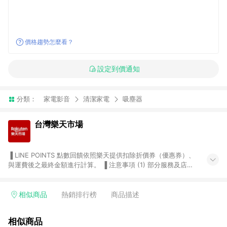
價格趨勢怎麼看？
設定到價通知
分類：
家電影音
清潔家電
吸塵器
台灣樂天市場
▐ LINE POINTS 點數回饋依照樂天提供扣除折價券（優惠券）、
與運費後之最終金額進行計算。 ▐ 注意事項 (1) 部分服務及店家
不符合贈點資格，購買後將不贈送 LINE POINTS 點數，亦不得使
用點數紅包，如：ezcook 美食廚房、樂天市場商家付款中心、
Smart mobile、神腦生活、JS巨盛、樂天KOBO電子書，請詳閱
相似商品
熱銷排行榜
商品描述
LINE POINTS 加碼店家清單
（https://lin.ee/1MCw7pe/rcfk）。 (2) 需透過 LINE 購物前往
相似商品
台灣樂天市場，並在同一瀏覽器於24小時內結帳，才享有 LINE