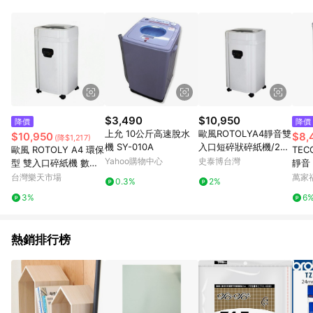
POINTS 回饋。 (3) 若購買之訂單（包含預購商品）未符合樂天
市場 45 天內完成訂單出貨及結帳，則不符合贈點資格。 (4) 如
使用APP、或中途瀏覽比價網、回饋網、Google等其他網頁、或
由網頁版(電腦版/手機版網頁)切換為App都將會造成追蹤中斷而
無法進行 LINE POINTS 回饋。 (5) LINE 購物為購物資訊整合性
平台，商品資料更新會有時間差，如顯示之商品規格、顏色、價
位、贈品與台灣樂天市場銷售網頁不符，以銷售網頁標示為準。
(6) 導購訂單已逾 365 天，根據台灣樂天回饋規定，逾期訂單將
不符合回饋資格。 (7) 若上述或其他原因，致使消費者無接收到
$3,490
$10,950
降價
降價
點數回饋或點數回饋有爭議，台灣樂天市場保有更改條款與法律
上允 10公斤高速脫水
歐風ROTOLYA4靜音雙
$10,950
$8,
(降$1,217)
追訴之權利，活動詳情以樂天市場網站公告為準。
機 SY-010A
入口短碎狀碎紙機/265
歐風 ROTOLY A4 環保
TEC
GM(3.9x39mm)/環保
Yahoo購物中心
史泰博台灣
型 雙入口碎紙機 數位
靜音 
標章
顯示型(3.9x39mm) /
x20m
台灣樂天市場
萬家
0.3%
2%
台 265GM（原型號25
968
3%
6
0GM）｜領券最高折
碟片
$220
熱銷排行榜