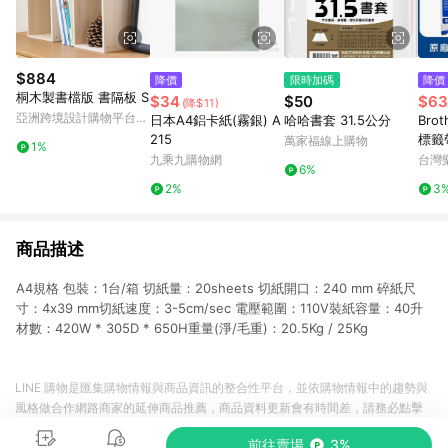
$884
降價
限時加碼
降價
桐木製書檔版 書隔板 S
$34
$50
$63
(降$11)
亞洲跨境設計購物平台
日本A4鋁卡紙(霧銀) A
哈哈書套 31.5公分
Brot
Pinkoi
215
標籤帶
萬家福線上購物
1%
字 )
九乘九購物網
台灣
6%
2%
3
商品描述
A4規格 包裝：1台/箱 切紙量：20sheets 切紙開口：240 mm 碎紙尺
寸：4x39 mm切紙速度：3-5cm/sec 電壓範圍：110V裝紙容量：40升
材數：420W * 305D * 650H重量(淨/毛重)：20.5Kg / 25Kg
LINE 購物是匯集購物情報與商品資訊的整合性平台，並依購物情報中的趨勢與
風格做合作網路商家的延伸商品推薦，商品資料更新會有時間差，請務必點擊
商品至各合作網路商家，確認現售價與購物條件，一切資訊以合作廠商網頁為
前往賣場
3%
準。