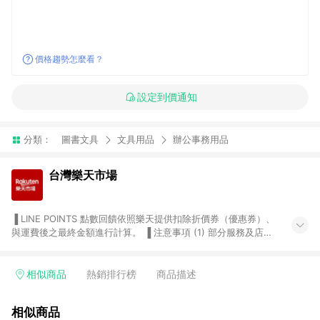
價格趨勢怎麼看？
設定到價通知
分類：
圖書文具
文具用品
辦公事務用品
台灣樂天市場
▐ LINE POINTS 點數回饋依照樂天提供扣除折價券（優惠券）、
與運費後之最終金額進行計算。 ▐ 注意事項 (1) 部分服務及店家
不符合贈點資格，購買後將不贈送 LINE POINTS 點數，亦不得使
用點數紅包，如：ezcook 美食廚房、樂天市場商家付款中心、
Smart mobile、神腦生活、JS巨盛、樂天KOBO電子書，請詳閱
相似商品
熱銷排行榜
商品描述
LINE POINTS 加碼店家清單
（https://lin.ee/1MCw7pe/rcfk）。 (2) 需透過 LINE 購物前往
相似商品
台灣樂天市場，並在同一瀏覽器於24小時內結帳，才享有 LINE