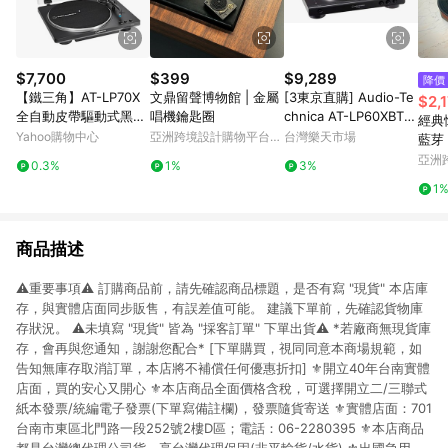
$7,700
$399
$9,289
降價
【鐵三角】AT-LP70X
文鼎留聲博物館 | 金屬
[3東京直購] Audio-Te
$2,
全自動皮帶驅動式黑膠
唱機鑰匙圈
chnica AT-LP60XBT
經典
唱盤機 黑膠 唱盤機
全自動 黑膠 唱盤機 唱
Yahoo購物中心
亞洲跨境設計購物平台
台灣樂天市場
藍芽
片機 Record Player
Pinkoi
黑胡
亞洲
0.3%
1%
3%
Pinko
1
商品描述
⚠️重要事項⚠️ 訂購商品前，請先確認商品標題，是否有寫 "現貨" 本店庫
存，與實體店面同步販售，有誤差值可能。 建議下單前，先確認貨物庫
存狀況。 ⚠️未填寫 "現貨" 皆為 "採客訂單" 下單出貨⚠️ *若廠商無現貨庫
存，會再與您通知，謝謝您配合* [下單購買，視同同意本商場規範，如
告知無庫存取消訂單，本店將不補償任何優惠折扣] ⚜️開立40年台南實體
店面，買的安心又開心 ⚜️本店商品全面價格含稅，可選擇開立二/三聯式
紙本發票/統編電子發票(下單寫備註欄)，發票隨貨寄送 ⚜️實體店面：701
台南市東區北門路一段252號2樓D區；電話：06-2280395 ⚜️本店商品