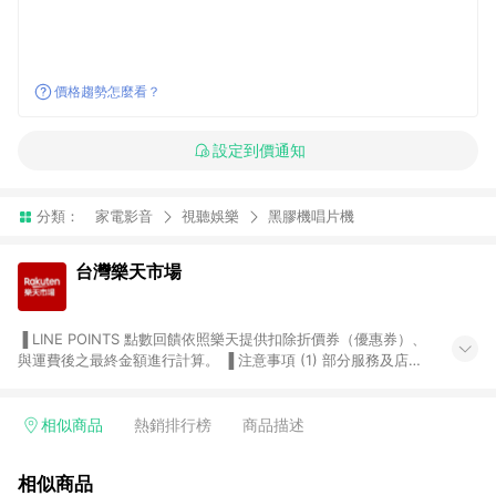
價格趨勢怎麼看？
設定到價通知
分類：
家電影音
視聽娛樂
黑膠機唱片機
台灣樂天市場
▐ LINE POINTS 點數回饋依照樂天提供扣除折價券（優惠券）、
與運費後之最終金額進行計算。 ▐ 注意事項 (1) 部分服務及店家
不符合贈點資格，購買後將不贈送 LINE POINTS 點數，亦不得使
用點數紅包，如：ezcook 美食廚房、樂天市場商家付款中心、
Smart mobile、神腦生活、JS巨盛、樂天KOBO電子書，請詳閱
相似商品
熱銷排行榜
商品描述
LINE POINTS 加碼店家清單
（https://lin.ee/1MCw7pe/rcfk）。 (2) 需透過 LINE 購物前往
相似商品
台灣樂天市場，並在同一瀏覽器於24小時內結帳，才享有 LINE