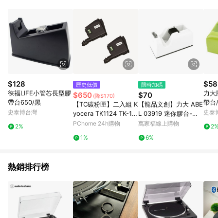
POINTS 回饋。 (3) 若購買之訂單（包含預購商品）未符合樂天
市場 45 天內完成訂單出貨及結帳，則不符合贈點資格。 (4) 如
使用APP、或中途瀏覽比價網、回饋網、Google等其他網頁、或
由網頁版(電腦版/手機版網頁)切換為App都將會造成追蹤中斷而
無法進行 LINE POINTS 回饋。 (5) LINE 購物為購物資訊整合性
平台，商品資料更新會有時間差，如顯示之商品規格、顏色、價
位、贈品與台灣樂天市場銷售網頁不符，以銷售網頁標示為準。
(6) 導購訂單已逾 365 天，根據台灣樂天回饋規定，逾期訂單將
不符合回饋資格。 (7) 若上述或其他原因，致使消費者無接收到
$128
$58
歷史低價
限時加碼
點數回饋或點數回饋有爭議，台灣樂天市場保有更改條款與法律
徠福LIFE小管芯長型膠
力大
$650
$70
(降$170)
追訴之權利，活動詳情以樂天市場網站公告為準。
帶台650/黑
帶台/
【TC碳粉匣】二入組 K
【龍品文創】力大 ABE
附膠
史泰博台灣
史泰
yocera TK1124 TK-11
L 03919 迷你膠台-附
24 黑色副廠碳粉匣 適
膠帶-白
PChome 24h購物
萬家福線上購物
2%
2
用 FS-1060DN/FS-10
1%
6%
25MFP
熱銷排行榜