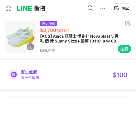
筆記
歷史低價
$3,780
(降$100)
[ACS] Asics 亞瑟士 慢跑鞋 Novablast 5 男
鞋 藍 黃 Sunny Sizzle 回彈 1011C184400
搶購
LINE禮物
歷史低價
$100
近一年最省