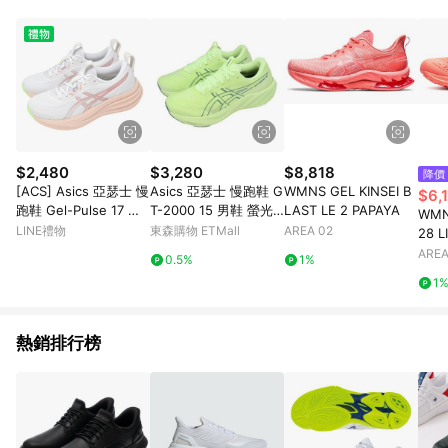
$2,480
$3,280
$8,818
降價
[ACS] Asics 亞瑟士 慢
Asics 亞瑟士 慢跑鞋 G
WMNS GEL KINSEI B
$6,
跑鞋 Gel-Pulse 17 女
T-2000 15 男鞋 螢光
LAST LE 2 PAPAYA
WMN
鞋 粉紅 緩震 厚底 耐磨
綠 支撐 穩定 運動鞋 10
LINE禮物
東森購物 ETMall
AREA 02
28 
運動鞋 1012B930100
11C235750
COR
AREA
0.5%
1%
1
熱銷排行榜