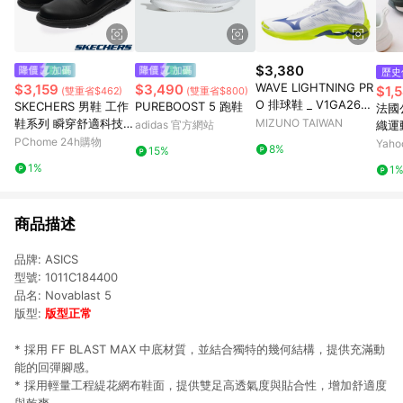
$3,380
歷史
WAVE LIGHTNING PR
$3,159
$3,490
$1,
(雙重省$462)
(雙重省$800)
O 排球鞋 _ V1GA2660
SKECHERS 男鞋 工作
PUREBOOST 5 跑鞋
法國公
39
鞋系列 瞬穿舒適科技
MIZUNO TAIWAN
adidas 官方網站
織運
GARZA SR - 200310B
PChome 24h購物
LWW
Yah
8%
15%
LK
1%
1
商品描述
品牌: ASICS
型號: 1011C184400
品名: Novablast 5
版型:
版型正常
* 採用 FF BLAST MAX 中底材質，並結合獨特的幾何結構，提供充滿動
能的回彈腳感。
* 採用輕量工程緹花網布鞋面，提供雙足高透氣度與貼合性，增加舒適度