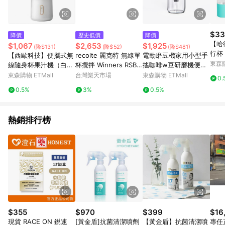
$33
降價
歷史低價
降價
【哈
$1,067
$2,653
$1,925
(降$131)
(降$52)
(降$481)
行杯
【西歐科技】便攜式無
recolte 麗克特 無線單
電動磨豆機家用小型手
壺
東森購
線隨身杯果汁機（白
杯攪拌 Winners RSB-
搖咖啡w豆研磨機便攜
色）CME-MF1500 2
6 最新款 日本正規品代
全自動研磨器手磨咖啡
東森購物 ETMall
台灣樂天市場
東森購物 ETMall
0.
入
購
0.5%
3%
0.5%
熱銷排行榜
$355
$970
$399
$16
現貨 RACE ON 鋭速
[黃金盾]抗菌清潔噴劑
【黃金盾】抗菌清潔噴
專任