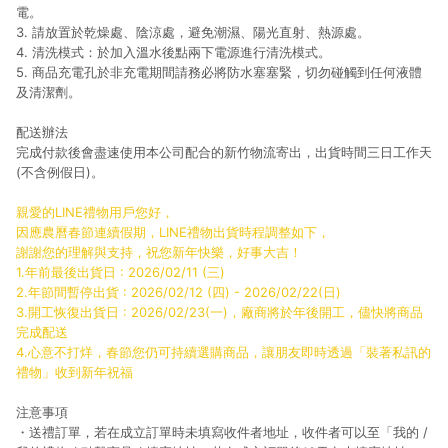
電。
3. 請放置於乾燥處、陰涼處，避免潮濕、陽光直射、熱源處。
4. 清洗模式：於加入溫水後點兩下電源進行清洗模式。
5. 商品充電孔於非充電期間請務必將防水塞塞緊，切勿碰觸到任何液體
及清潔劑。
配送辦法
完成付款後會盡速使用本公司配合的新竹物流寄出，出貨時間三日工作天
(不含例假日)。
親愛的LINE禮物用戶您好，
因應農曆春節連續假期，LINE禮物出貨時程調整如下，
謝謝您的理解與支持，祝您新年快樂，好事大吉！
1.年前最後出貨日 : 2026/02/11 (三)
2.年節間暫停出貨 : 2026/02/12 (四) - 2026/02/22(日)
3.開工恢復出貨日 : 2026/02/23(一)，廠商將於年後開工，儘快將商品
完成配送
4.心意不打烊，春節您仍可持續選購商品，讓朋友即時透過「裝著私訊的
禮物」收到新年祝福
注意事項
・送禮訂單，若在成立訂單時未填寫收件者地址，收件者可以至「我的 /