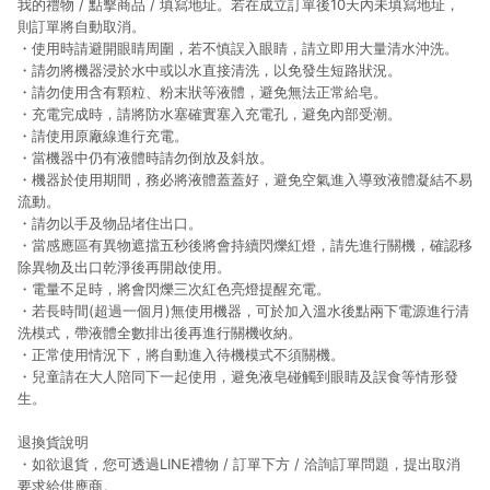
我的禮物 / 點擊商品 / 填寫地址。若在成立訂單後10天內未填寫地址，
則訂單將自動取消。
・使用時請避開眼睛周圍，若不慎誤入眼睛，請立即用大量清水沖洗。
・請勿將機器浸於水中或以水直接清洗，以免發生短路狀況。
・請勿使用含有顆粒、粉末狀等液體，避免無法正常給皂。
・充電完成時，請將防水塞確實塞入充電孔，避免內部受潮。
・請使用原廠線進行充電。
・當機器中仍有液體時請勿倒放及斜放。
・機器於使用期間，務必將液體蓋蓋好，避免空氣進入導致液體凝結不易
流動。
・請勿以手及物品堵住出口。
・當感應區有異物遮擋五秒後將會持續閃爍紅燈，請先進行關機，確認移
除異物及出口乾淨後再開啟使用。
・電量不足時，將會閃爍三次紅色亮燈提醒充電。
・若長時間(超過一個月)無使用機器，可於加入溫水後點兩下電源進行清
洗模式，帶液體全數排出後再進行關機收納。
・正常使用情況下，將自動進入待機模式不須關機。
・兒童請在大人陪同下一起使用，避免液皂碰觸到眼睛及誤食等情形發
生。
退換貨說明
・如欲退貨，您可透過LINE禮物 / 訂單下方 / 洽詢訂單問題，提出取消
要求給供應商。