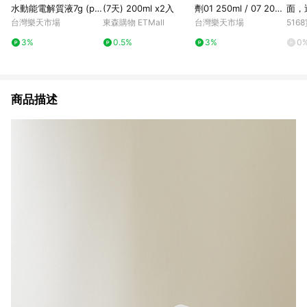
水動能電解質液7g (plu
(7天) 200ml x2入
劑01 250ml / 07 200
面，
s 鋅) 12包/盒 澄石藥局
ml
總醫
台灣樂天市場
東森購物 ETMall
台灣樂天市場
51
✚實體店面
太原
3%
0.5%
3%
0
商品描述