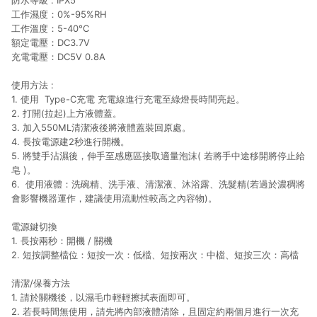
防水等級 : IPX5
工作濕度：0%-95%RH
工作溫度：5-40°C
額定電壓：DC3.7V
充電電壓：DC5V 0.8A
使用方法 :
1. 使用 Type-C充電 充電線進行充電至綠燈長時間亮起。
2. 打開(拉起)上方液體蓋。
3. 加入550ML清潔液後將液體蓋裝回原處。
4. 長按電源建2秒進行開機。
5. 將雙手沾濕後，伸手至感應區接取適量泡沫( 若將手中途移開將停止給
皂 )。
6. 使用液體：洗碗精、洗手液、清潔液、沐浴露、洗髮精(若過於濃稠將
會影響機器運作，建議使用流動性較高之內容物)。
電源鍵切換
1. 長按兩秒：開機 / 關機
2. 短按調整檔位：短按一次：低檔、短按兩次：中檔、短按三次：高檔
清潔/保養方法
1. 請於關機後，以濕毛巾輕輕擦拭表面即可。
2. 若長時間無使用，請先將內部液體清除，且固定約兩個月進行一次充