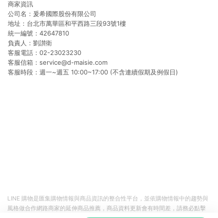
商家資訊
公司名：爰希國際股份有限公司
地址：台北市萬華區和平西路三段93號1樓
統一編號：42647810
負責人：劉讃衛
客服電話：02-23023230
客服信箱：service@d-maisie.com
客服時段：週一~週五 10:00~17:00 (不含連續假期及例假日)
LINE 購物是匯集購物情報與商品資訊的整合性平台，並依購物情報中的趨勢與
風格做合作網路商家的延伸商品推薦，商品資料更新會有時間差，請務必點擊
商品至各合作網路商家，確認現售價與購物條件，一切資訊以合作廠商網頁為