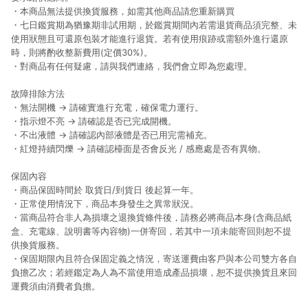
・本商品無法提供換貨服務，如需其他商品請您重新購買
・七日鑑賞期為猶豫期非試用期，於鑑賞期間內若需退貨商品須完整、未
使用狀態且可還原包裝才能進行退貨。若有使用痕跡或需額外進行還原
時，則將酌收整新費用(定價30%)。
・對商品有任何疑慮，請與我們連絡，我們會立即為您處理。
故障排除方法
・無法開機 → 請確實進行充電，確保電力運行。
・指示燈不亮 → 請確認是否已完成開機。
・不出液體 → 請確認內部液體是否已用完需補充。
・紅燈持續閃爍 → 請確認檯面是否會反光 / 感應處是否有異物。
保固內容
・商品保固時間於 取貨日/到貨日 後起算一年。
・正常使用情況下，商品本身發生之異常狀況。
・當商品符合非人為損壞之退換貨條件後，請務必將商品本身(含商品紙
盒、充電線、說明書等內容物)一併寄回，若其中一項未能寄回則恕不提
供換貨服務。
・保固期限內且符合保固定義之情況，寄送運費由客戶與本公司雙方各自
負擔乙次；若經鑑定為人為不當使用造成產品損壞，恕不提供換貨且來回
運費須由消費者負擔。