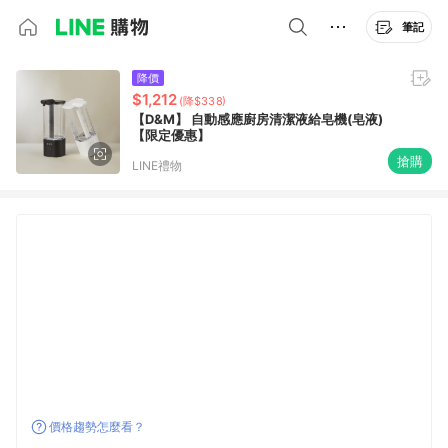
筆記
降價
$1,212
(降$338)
【D&M】 自動感應廚房清潔液給皂機(皂液)
【限定優惠】
搶購
LINE禮物
價格趨勢怎麼看？