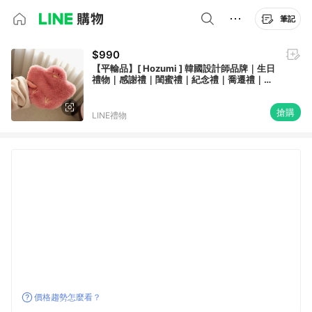
筆記
$990
【平輸品】[ Hozumi ] 韓國設計師品牌｜生日
禮物｜感謝禮｜閨蜜禮｜紀念禮｜喬遷禮｜家
飾｜儀式感小物｜零錢包｜收納包（rose
bird）
搶購
LINE禮物
價格趨勢怎麼看？