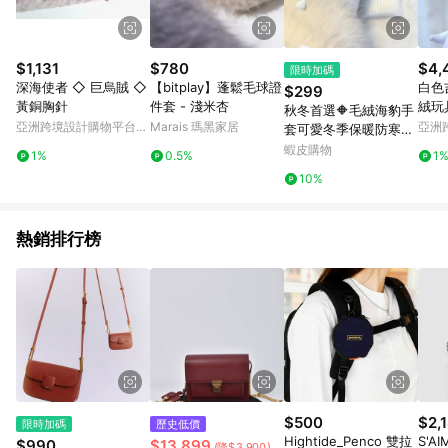
$1,131
$780
$4,
限時加碼
深海使者 ◇ 巨烏賊 ◇
【bitplay】蓬鬆毛球證
白色
$299
黃銅胸針
件套 - 淺米杏
絨玩
秋冬首選🔶毛絨海豹手
公仔
亞洲跨境設計購物平台
Marais 瑪黑家居
亞洲
套可愛冬季保暖防寒保
Pinkoi
Pinko
暖學生分指戶外防凍騎
蝦皮購物
1%
0.5%
1
行必備用品 加絨加厚手
10%
套女 學生騎行防寒開電
動車冬季觸屏保
熱銷排行榜
$500
$2,
限時加碼
歷史低價
Hightide_Penco 雙拉
S'A
$990
$13,899
(降$3,900)