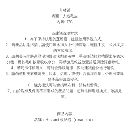
🔖材質
表面：人造毛皮
內裏: T/C
🧺建議洗滌方式
1、為了保持絨毛的蓬鬆度，建議使用手洗方式。
2、若產品沾染污漬，請使用溫水加入中性清潔劑，輕輕手洗，並以揉搓
的方式清潔。
3、請勿長時間將產品浸泡於清潔劑溶液中，手洗後請輕輕擠壓出多餘水
分後，用乾毛巾按壓吸收水分，再稍微甩乾並放置於通風陰涼處晾乾。
4、若污漬停留過久，可能會難以清潔，因此建議儘快進行清洗。
5、請勿使用洗衣機清洗、脫水、烘乾，或使用含氯漂白劑，否則可能導
致產品變形或變色。
6、強力搓洗可能會損壞布料，請特別留意。
7、由於洗滌及保養不當造成的產品問題，恕無法辦理退換貨，敬請見
諒。
商品內容
名稱：Hozumi 收納包（rose bird）