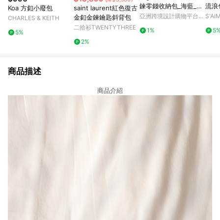
鍊零錢收納包_海藍_GB
流浪
Koa 方釦小廢包
saint laurent紅色復古
301-NV
亞洲跨境設計購物平台
S'A
金釦金鍊鑰匙斜背包
CHARLES & KEITH
Pinkoi
二拾衫TWENTYTHREE
1%
5
5%
2%
商品描述
商品介紹