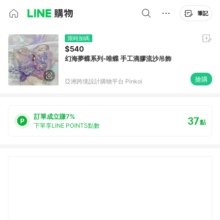
筆記
限時加碼
$540
幻海夢蝶系列-唯蝶 手工滴膠流沙吊飾
搶購
亞洲跨境設計購物平台 Pinkoi
訂單成立賺7%
37
點
下單享LINE POINTS點數