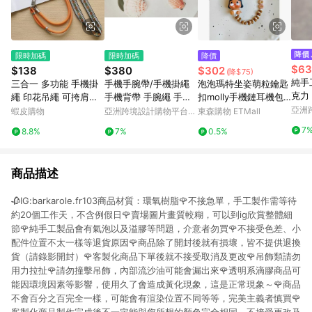
限時加碼
限時加碼
降價
$63
$138
$380
$302
(降$75)
純手
三合一 多功能 手機掛
手機手腕帶/手機掛繩
泡泡瑪特坐姿萌粒鑰匙
克力 
繩 印花吊繩 可挎肩繩
手機背帶 手腕繩 手機
扣molly手機鏈耳機包
k Ke
可手繩 可掛鑰匙 防丟
繩 背繩 吊飾 吊繩
包汽車掛件可愛小禮物
亞洲
蝦皮購物
亞洲跨境設計購物平台
東森購物 ETMall
Pinko
手機繩
Pinkoi
7
8.8%
7%
0.5%
商品描述
🥀IG:barkarole.fr103商品材質：環氧樹脂🌹不接急單，手工製作需等待
約20個工作天，不含例假日🌹賣場圖片畫質較糊，可以到ig欣賞整體細
節🌹純手工製品會有氣泡以及溢膠等問題，介意者勿買🌹不接受色差、小
配件位置不太一樣等退貨原因🌹商品除了開封後就有損壞，皆不提供退換
貨（請錄影開封）🌹客製化商品下單後就不接受取消及更改🌹吊飾類請勿
用力拉扯🌹請勿撞擊吊飾，內部流沙油可能會漏出來🌹透明系滴膠商品可
能因環境因素等影響，使用久了會造成黃化現象，這是正常現象～🌹商品
不會百分之百完全一樣，可能會有渲染位置不同等等，完美主義者慎買🌹