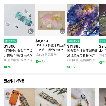
Android v4.6.0 / iOS v4.1.5 以上才具贈點資格。 7. 點數將於出
貨後 45 天後發送。 8. 群眾募資商品，禮物卡，開館保證金，補
運費，攤位費等不具贈點資格。 9. LINE 購物站上之商品規格、
顏色、價位、贈品如與 Pinkoi 商品資訊頁及購物車不符，以
Pinkoi 購物商品資訊頁及購物車標示為準。 10. 點數紅包使用規
則請以點數紅包活動說明為準。 11. 若於 LINE 購物前往 Pinkoi
頁面後才首次下載 Pinkoi APP 並完成訂單，不符合導購資格；承
上，首次下載 Pinkoi APP 後，需透過 LINE 購物前往 Pinkoi 頁
面，方享導購資格。
$5,680
限時加碼
限時加碼
限時
LIGHTO 掛畫｜周芷羿
$1,890
$11,885
$2,
｜路過 - 黑色鋁框-50
<四季春>造型手工設
紫金藍色抽象原創繪畫
木刻
x 70 cm
Marais 瑪黑家居
計樹脂耳環/垂吊款/ear
流體壓克力牆藝術鮮豔
亞洲
ring/accessories
的色彩
Pinko
亞洲跨境設計購物平台
亞洲跨境設計購物平台
0.5%
7
Pinkoi
Pinkoi
7%
7%
熱銷排行榜