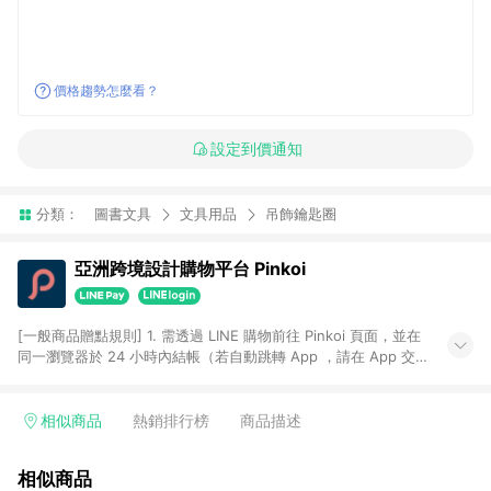
價格趨勢怎麼看？
設定到價通知
分類：
圖書文具
文具用品
吊飾鑰匙圈
亞洲跨境設計購物平台 Pinkoi
[一般商品贈點規則] 1. 需透過 LINE 購物前往 Pinkoi 頁面，並在
同一瀏覽器於 24 小時內結帳（若自動跳轉 App ，請在 App 交
易），才具點數回饋資格。 2. 點數回饋計算將扣除訂單金額中的
運費與金流手續費與手動輸入之優惠碼折扣。 3. LINE 購物點數
回饋訂單不得享有 Pinkoi 站方優惠，例如首購優惠，P coins，
相似商品
熱銷排行榜
商品描述
全站(不包含手動輸入之優惠碼)。 4. 透過 LINE 購物連結到
Pinkoi 以外之網站購買之商品不具贈點資格。 5. 取消訂單或退貨
相似商品
行為，不具贈點資格，部分退款不在此限。 6. APP 請更新至