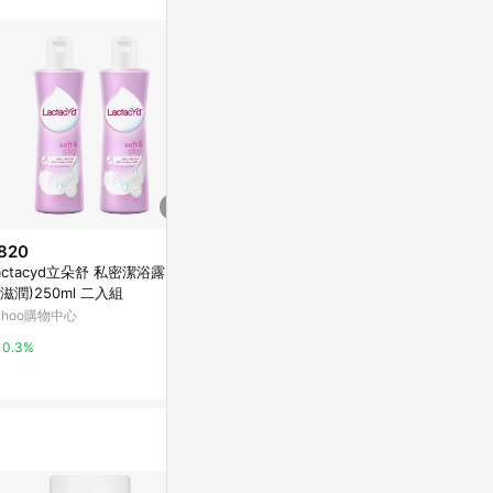
820
$499
限時加碼
actacyd立朵舒 私密潔浴露(柔
TS6護一生私密全方位潔淨慕斯
$439
滋潤)250ml 二入組
組(潔淨慕斯180ML + 加護型100
立朵舒私密潔
ML)
ahoo購物中心
台灣樂天市場
ml
屈臣氏Watson
0.3%
3%
3%