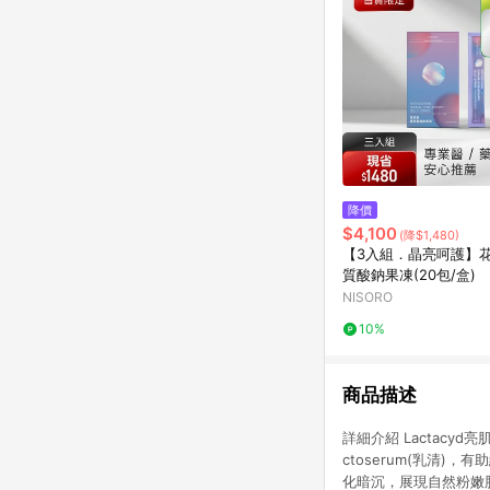
降價
$4,100
(降$1,480)
【3入組．晶亮呵護】
質酸鈉果凍(20包/盒)
NISORO
10%
商品描述
詳細介紹 Lactacyd亮肌
ctoserum(乳清)，
化暗沉，展現自然粉嫩肌。