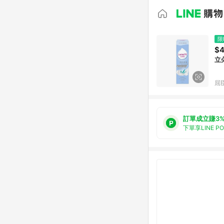
限
$
立
屈臣
訂單成立賺3
下單享LINE P