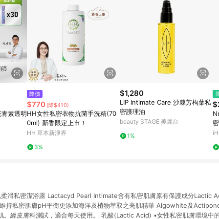
$1,280
降價
LIP Intimate Care 沙棘芳枸葉私
$770
$
(降$410)
密護理油
花青素透明
HH女性私密衣物抗菌手洗精(70
N
beauty STAGE 美麗台
0ml) 新香限定上市！
密
膠
HH 草本新淨界
iH
1%
3%
柔滑私密潔浴露 Lactacyd Pearl Intimate含有私密肌膚原有保護成分Lactic 
有助維持私密肌膚pH平衡更添加海洋及植物萃取之亮肌精華 Algowhite及Actip
經皮膚科測試，適合每天使用。 乳酸(Lactic Acid) •女性私密肌膚環境中