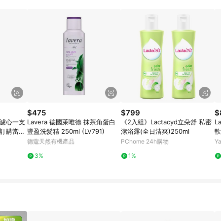
$475
$799
$
瓷濾心一支
Lavera 德國萊唯德 抹茶角蛋白
《2入組》Lactacyd立朵舒 私密
L
天訂購當日
豐盈洗髮精 250ml (LV791)
潔浴露(全日清爽)250ml
軟
德蔻天然有機產品
PChome 24h購物
Y
3%
1%