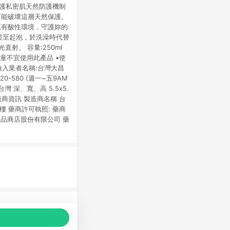
舒守護私密肌天然防護機制
可能破壞這層天然保護。
原有酸性環境，守護妳的
搓至起泡，於洗澡時代替
射。 容量:250ml
童不宜使用此產品 •使
輸入業者名稱:台灣大昌
-580 (週一~五9AM
灣 深、寬、高 5.5x5.
年 廠商資訊 製造商名稱 台
樓 藥商許可執照: 藥商
人用品商店股份有限公司 藥
品推薦，商品資料更新會有