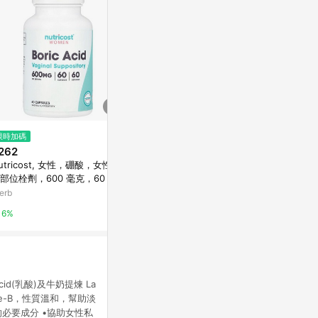
限時加碼
降價
降價
262
$1,399
$1,595
(降$611)
(降$1,
utricost, 女性，硼酸，女性私
HH私密植萃抗菌潔淨露(200ml)
【清潔養護】
部位栓劑，600 毫克，60 粒
3入
嫩潔淨油+私密
囊
合)
erb
HH 草本新淨界
Relove 女
6%
3%
2%
Acid(乳酸)及牛奶提煉 La
one-B，性質溫和，幫助淡
的必要成分 •協助女性私