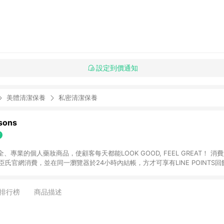
設定到價通知
美體清潔保養
私密清潔保養
ons
專業的個人藥妝商品，使顧客每天都能LOOK GOOD, FEEL GREAT！ 消費
臣氏官網消費，並在同一瀏覽器於24小時內結帳，方才可享有LINE POINTS回饋
下單，每筆交易前請確認有經過LINE購物跳轉頁才符合返點資格。3.回饋點數
)】、【寵i點數折抵】、【禮物卡折抵】、【訂單運費】等金額。 4. 點數將於
留365天訂單記錄，相關問題請於保留時間內聯絡客服中心，並由屈臣氏進行訂單
排行榜
商品描述
活動頁之用戶，煩請更新屈臣氏APP至版本26010.4.0。