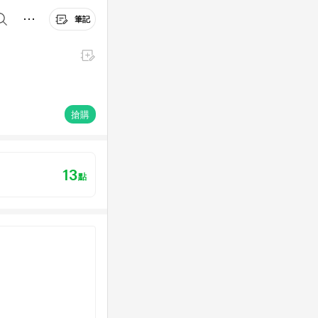
筆記
搶購
13
點