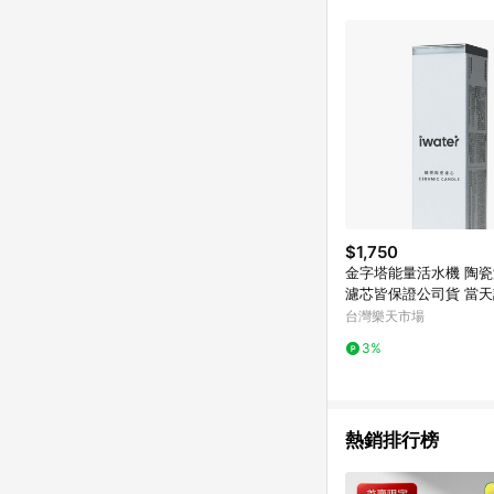
$1,750
金字塔能量活水機 陶
濾芯皆保證公司貨 當
出貨
台灣樂天市場
3%
熱銷排行榜