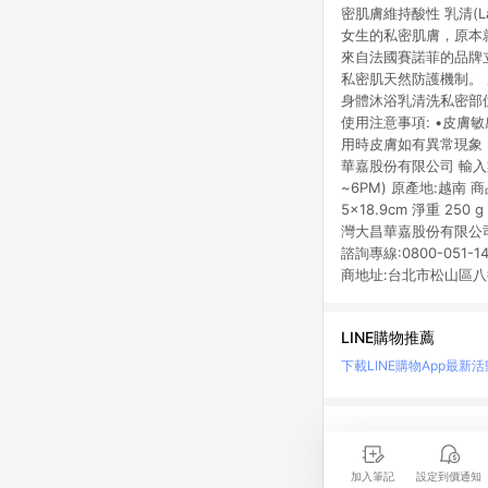
密肌膚維持酸性 乳清(L
女生的私密肌膚，原本
來自法國賽諾菲的品牌
私密肌天然防護機制。
身體沐浴乳清洗私密部位
使用注意事項: •皮膚
用時皮膚如有異常現象
華嘉股份有限公司 輸入業
~6PM) 原產地:越南 
5x18.9cm 淨重 25
灣大昌華嘉股份有限公司 
諮詢專線:0800-05
商地址:台北市松山區八德路
LINE購物推薦
下載LINE購物App
最新活
LINE 購物是匯集購
時間差，請務必點擊商品
加入筆記
設定到價通知