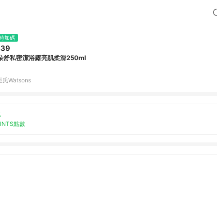
時加碼
439
朵舒私密潔浴露亮肌柔滑250ml
氏Watsons
%
OINTS點數