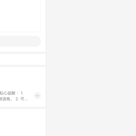
貼心提醒： 1.
資格。 2. 可同
計算會排除【訂單
廠商出貨後30天
資格確認。 6.