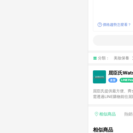
價格趨勢怎麼看？
分類：
美妝保養
屈臣氏Wats
屈臣氏提供最方便、齊全、
需透過LINE購物前往屈
步使用屈臣氏官方APP
活動折扣(含折價券折扣
前後發送。5.屈臣氏保
相似商品
熱銷
欲透過APP導購跳轉前往
相似商品