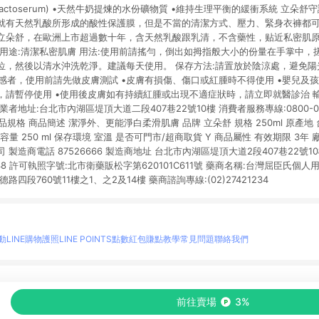
actoserum) •天然牛奶提煉的水份礦物質 •維持生理平衡的緩衝系統 立朵
就有天然乳酸所形成的酸性保護膜，但是不當的清潔方式、壓力、緊身衣褲都
立朵舒，在歐洲上市超過數十年，含天然乳酸跟乳清，不含藥性，贴近私密肌
 用途:清潔私密肌膚 用法:使用前請搖勻，倒出如拇指般大小的份量在手掌中，
，然後以清水沖洗乾淨。建議每天使用。 保存方法:請置放於陰涼處，避免陽光直
敏感者，使用前請先做皮膚測試 •皮膚有損傷、傷口或紅腫時不得使用 •嬰兒及孩
，請暫停使用 •使用後皮膚如有持續紅腫或出現不適症狀時，請立即就醫診治 
者地址:台北市內湖區堤頂大道二段407巷22號10樓 消費者服務專線:0800-020
商品規格 商品簡述 潔淨外、更能淨白柔滑肌膚 品牌 立朵舒 規格 250ml 原產地 台
0 g 容量 250 ml 保存環境 室溫 是否可門市/超商取貨 Y 商品屬性 有效期限 3
製造商電話 87526666 製造商地址 台北市內湖區堤頂大道2段407巷22號10
1-148 許可執照字號:北市衛藥販松字第620101C611號 藥商名稱:台灣屈臣氏個
四段760號11樓之1、之2及14樓 藥商諮詢專線:(02)27421234
動
LINE購物護照
LINE POINTS點數紅包
賺點教學
常見問題
聯絡我們
物情報與商品資訊的整合性平台，並依購物情報中的趨勢與風格做合作網路商家的延伸商
前往賣場
3%
至各合作網路商家，確認現售價與購物條件，一切資訊以合作廠商網頁為準。