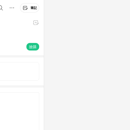
筆記
搶購