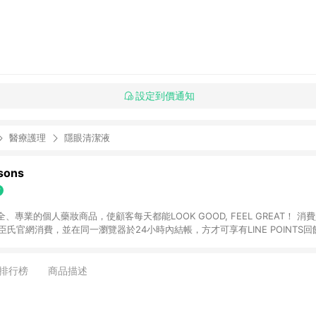
設定到價通知
醫療護理
隱眼清潔液
ons
專業的個人藥妝商品，使顧客每天都能LOOK GOOD, FEEL GREAT！ 消費
臣氏官網消費，並在同一瀏覽器於24小時內結帳，方才可享有LINE POINTS回饋
下單，每筆交易前請確認有經過LINE購物跳轉頁才符合返點資格。3.回饋點數
)】、【寵i點數折抵】、【禮物卡折抵】、【訂單運費】等金額。 4. 點數將於
留365天訂單記錄，相關問題請於保留時間內聯絡客服中心，並由屈臣氏進行訂單
排行榜
商品描述
活動頁之用戶，煩請更新屈臣氏APP至版本26010.4.0。