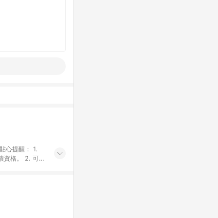
貼心提醒： 1.
資格。 2. 可同
計算會排除【訂單
廠商出貨後30天
資格確認。 6.