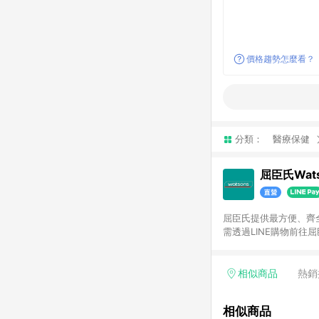
價格趨勢怎麼看？
分類：
醫療保健
屈臣氏Wats
屈臣氏提供最方便、齊全、
需透過LINE購物前往屈
步使用屈臣氏官方APP
活動折扣(含折價券折扣
前後發送。5.屈臣氏保
相似商品
熱銷
欲透過APP導購跳轉前往
相似商品