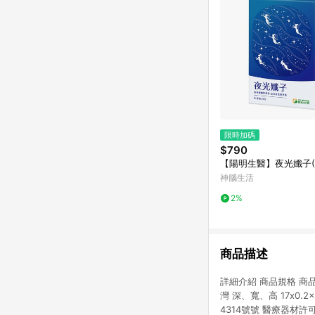
限時加碼
$790
【陽明生醫】夜光孅子(3
神腦生活
2%
商品描述
詳細介紹 商品規格 商品
灣 深、寬、高 17x0.
4314號號 醫療器材許