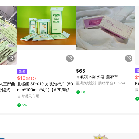
$65
降價
香氣積木融水皂-薰衣草
$
$10
(降$5)
亞洲跨境設計購物平台 Pinkoi
K
 懶人三部曲
北極熊 SP-019 方塊泡棉片 (50
分段式 小
mm*100mm*4片)【APP滿額下
康
1%
真 睫毛贴
單10%點數(單一帳號最高1500
台灣樂天市場
點)】8/31止
5%