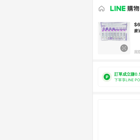
$
麥
屈臣
訂單成立賺0.
下單享LINE P