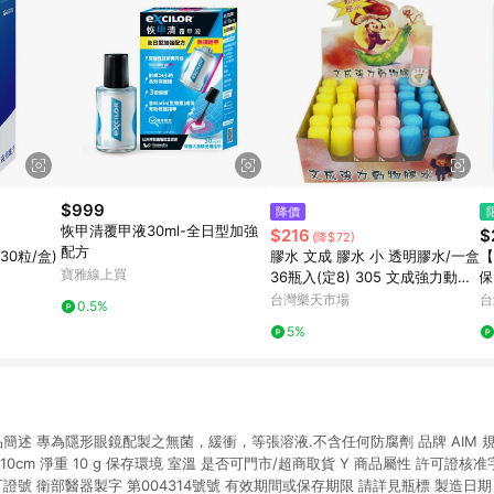
$999
降價
恢甲清覆甲液30ml-全日型加強
$216
$
(降$72)
配方
0粒/盒)
膠水 文成 膠水 小 透明膠水/一盒
【
寶雅線上買
36瓶入(定8) 305 文成強力動物
保
膠水 台灣製【APP滿額下單10%
台灣樂天市場
台
0.5%
點數(單一帳號最高1500點)】8/
5%
31止
簡述 專為隱形眼鏡配製之無菌，緩衝，等張溶液.不含任何防腐劑 品牌 AIM 規格 
2x10cm 淨重 10 g 保存環境 室溫 是否可門市/超商取貨 Y 商品屬性 許可證核
可證號 衛部醫器製字 第004314號號 有效期間或保存期限 請詳見瓶標 製造日