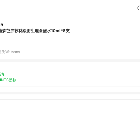
65
迪森芭弗莎林緩衝生理食鹽水10ml*8支
氏Watsons
5%
OINTS點數