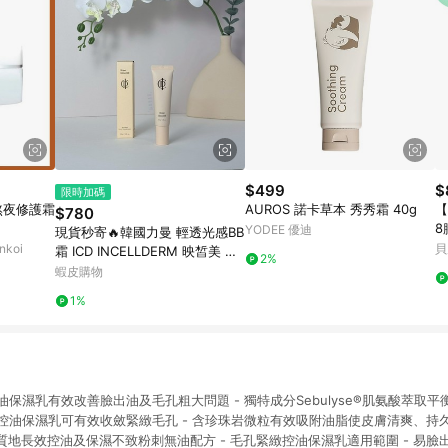
$499
$
限時加碼
熬夜修護霜
AUROS 諾卡草本 秀秀霜 40g
【
$780
8
YODEE 優迪
現貨秒寄🔥韓國力曼 輕透光感BB
koi
貝
霜 ICD INCELLDERM 映皙美 官
2%
方公司貨✨Riman 力曼
蝦皮購物
1%
控油保濕乳有效改善臉出油及毛孔粗大問題 - 獨特成分Sebulyse®肌氨酸萃取
緻控油保濕乳可有效收斂緊緻毛孔 - 含珍珠岩微粒有效吸附油脂使皮膚清爽、持久
地長效控油及保濕不致粉刺無油配方 - 毛孔緊緻控油保濕乳適用範圍 - 易