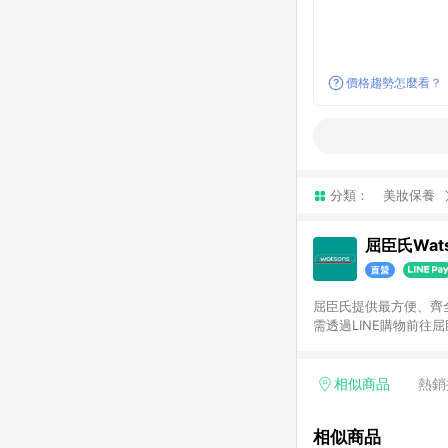
價格趨勢怎麼看？
分類：
美妝保養
屈臣氏Wats
屈臣氏提供最方便、齊全、
需透過LINE購物前往屈
步使用屈臣氏官方APP
活動折扣(含折價券折扣
前後發送。5.屈臣氏保
相似商品
熱銷
欲透過APP導購跳轉前往
相似商品