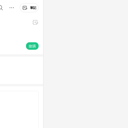
筆記
搶購