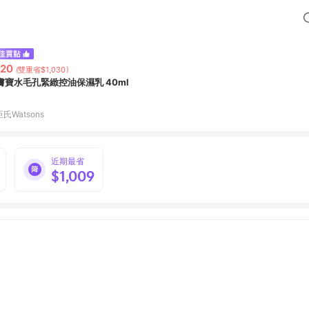
20
(雙重省$1,030)
膚寶水毛孔緊緻控油保濕乳 40ml
氏Watsons
近期最省
$1,009