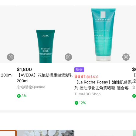
$1,800
$
降價
00ml
【AVEDA】花植結構重鍵潤髮乳
【
$691
(降$50)
200ml
控
【La Roche Posay】油性肌膚系
京站i購物Qonline
台
列 控油淨化去角質啫喱-適合容
易長痘痘的肌膚
TutorABC Shop
3%
12%