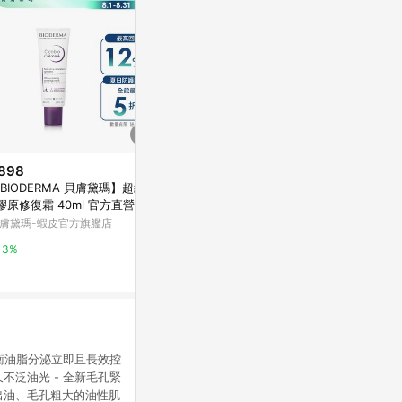
898
$6,900
限時加碼
BIODERMA 貝膚黛瑪】超級2
【Elizabeth Arden 伊麗莎白雅
$4,480
膠原修復霜 40ml 官方直營
頓】 21天霜 75ml 3入組
【續航膠原力
膚黛瑪-蝦皮官方旗艦店
萬家福線上購物
量組 買 30ml 
雪花秀Sulwha
3%
1%
14%
平衡油脂分泌立即且長效控
不泛油光 - 全新毛孔緊
臉出油、毛孔粗大的油性肌