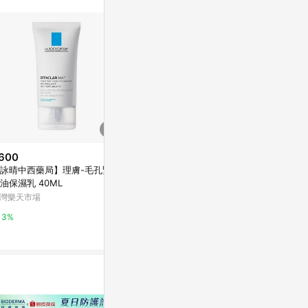
600
降價
降價
詠晴中西藥局】理膚-毛孔緊緻
$1,162
$753
(降$185)
(降$15)
油保濕乳 40ML
【La Roche Posay】Effaclar H
La Roche-Pos
灣樂天市場
Iso Biome 舒緩保濕潔面霜
- Renovating 
n 40ml
TutorABC Shop
Escentual
3%
12%
0.5%