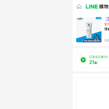
$7
理
屈臣
訂單成立賺3%
21
點