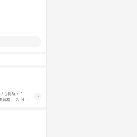
貼心提醒： 1.
資格。 2. 可同
計算會排除【訂單
廠商出貨後30天
資格確認。 6.