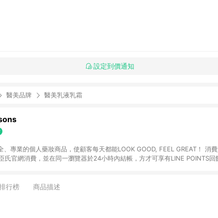
設定到價通知
醫美品牌
醫美乳液乳霜
ons
專業的個人藥妝商品，使顧客每天都能LOOK GOOD, FEEL GREAT！ 消費
臣氏官網消費，並在同一瀏覽器於24小時內結帳，方才可享有LINE POINTS回饋
下單，每筆交易前請確認有經過LINE購物跳轉頁才符合返點資格。3.回饋點數
)】、【寵i點數折抵】、【禮物卡折抵】、【訂單運費】等金額。 4. 點數將於
留365天訂單記錄，相關問題請於保留時間內聯絡客服中心，並由屈臣氏進行訂單
排行榜
商品描述
活動頁之用戶，煩請更新屈臣氏APP至版本26010.4.0。