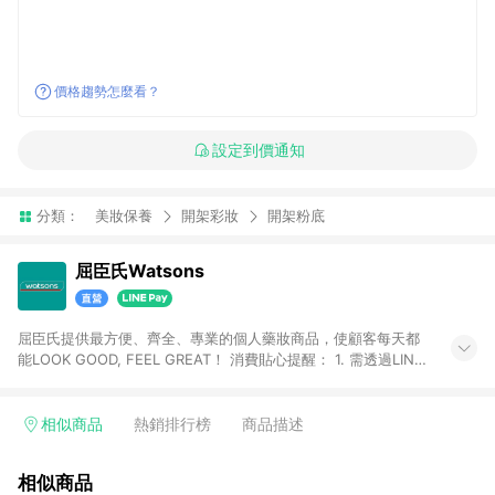
價格趨勢怎麼看？
設定到價通知
分類：
美妝保養
開架彩妝
開架粉底
屈臣氏Watsons
屈臣氏提供最方便、齊全、專業的個人藥妝商品，使顧客每天都
能LOOK GOOD, FEEL GREAT！ 消費貼心提醒： 1. 需透過LINE
購物前往屈臣氏官網消費，並在同一瀏覽器於24小時內結帳，方
才可享有LINE POINTS回饋資格。 2. 可同步使用屈臣氏官方APP
下單，每筆交易前請確認有經過LINE購物跳轉頁才符合返點資
相似商品
熱銷排行榜
商品描述
格。3.回饋點數計算會排除【訂單活動折扣(含折價券折扣)】、
【寵i點數折抵】、【禮物卡折抵】、【訂單運費】等金額。 4. 點
相似商品
數將於廠商出貨後30天前後發送。5.屈臣氏保留365天訂單記