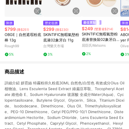
降價
歷史低價
降價
$249
$799
$299
$81
(雙重省$214)
(降$251)
(降$230)
SKINTIFIC無暇氣墊粉
OBGE｜自然遮瑕粉底
SKINTIFIC無暇氣墊粉
ABOU
底液替換裝02象牙白 1
棒 13g
底液02象牙白 11g
yer 
1g
屈臣氏Watsons
ml (
Rough99
台灣樂天市場
Oliv
ades
2%
5%
3%
3
商品描述
詳細介紹 妍霓絲 特霧粉持久粉底30ML 自然色/白皙色 有效成分Olus Oil
植物油、Lens Esculenta Seed Extract 綠扁豆萃取、Tocopheryl Acet
ate 維他命 E、Sodium Hyaluronate 玻尿酸 全成分Water(Aqua)、Cyc
lopentasiloxane、Butylene Glycol、Glycerin、Silica、Titanium Dioxi
de、 Isododecane、Dimethicone、Olus Oil、Trimethylsiloxysilicat
e、PEG-10 Dimethicone、Cetyl PEG/PPG-10/1 Dimethicone、Diste
ardimonium Hectorite、Sodium Chloride、Lens Esculenta Seed Ex
tract、Cetyl Phosphate、Caprylyl Glycol、Phenoxyethanol、Hexyl