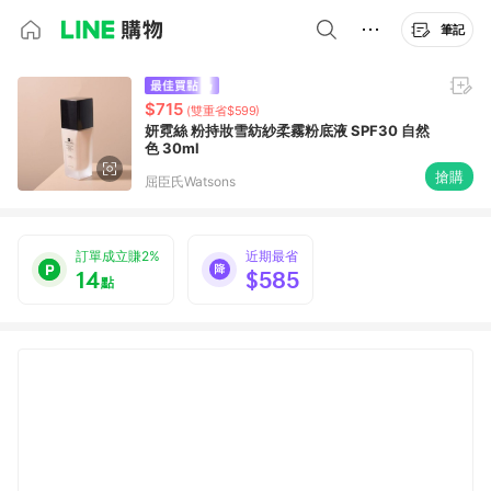
筆記
$715
(雙重省$599)
妍霓絲 粉持妝雪紡紗柔霧粉底液 SPF30 自然
色 30ml
搶購
屈臣氏Watsons
訂單成立賺2%
近期最省
14
$585
點