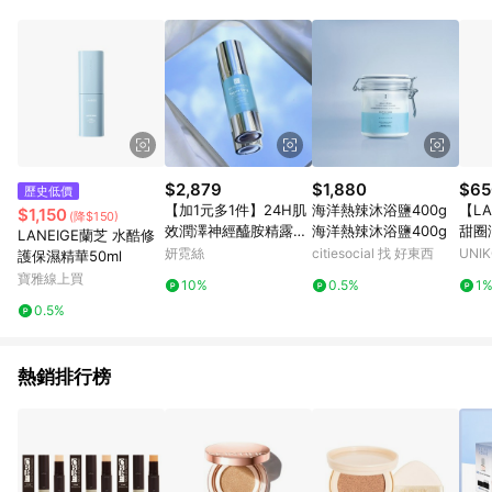
錄，相關問題請於保留時間內聯絡客服中心，並由屈臣氏進行訂
單資格確認。 6.欲透過APP導購跳轉前往活動頁之用戶，煩請更
新屈臣氏APP至版本26010.4.0。
$2,879
$1,880
$65
歷史低價
【加1元多1件】24H肌
海洋熱辣沐浴鹽400g
【LA
$1,150
(降$150)
效潤澤神經醯胺精露30
海洋熱辣沐浴鹽400g
甜圈
LANEIGE蘭芝 水酷修
mlx1 注意：請務必加
玫瑰
妍霓絲
citiesocial 找 好東西
UNI
護保濕精華50ml
購$1元之商品檔，否則
寶雅線上買
10%
0.5%
1
活動無法生效喔
0.5%
熱銷排行榜