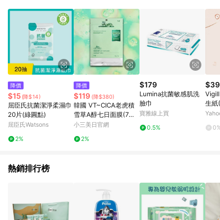
錄，相關問題請於保留時間內聯絡客服中心，並由屈臣氏進行訂
單資格確認。 6.欲透過APP導購跳轉前往活動頁之用戶，煩請更
新屈臣氏APP至版本26010.4.0。
$179
$39
降價
降價
Lumina抗菌敏感肌洗
Vig
$15
$119
(降$14)
(降$380)
臉巾
生紙
屈臣氏抗菌潔淨柔濕巾
韓國 VT~CICA老虎積
日】D
寶雅線上買
Yah
20片(綠圓點)
雪草A醇七日面膜(7片
廁所
入)
屈臣氏Watsons
小三美日官網
0.5%
0
沖馬
2%
2%
熱銷排行榜