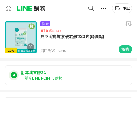
筆記
降價
$15
(降$14)
屈臣氏抗菌潔淨柔濕巾20片(綠圓點)
搶購
屈臣氏Watsons
訂單成立賺2%
下單享LINE POINTS點數