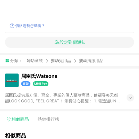
價格趨勢怎麼看？
設定到價通知
分類：
婦幼童裝
嬰幼兒用品
嬰幼清潔用品
屈臣氏Watsons
屈臣氏提供最方便、齊全、專業的個人藥妝商品，使顧客每天都
能LOOK GOOD, FEEL GREAT！ 消費貼心提醒： 1. 需透過LINE
購物前往屈臣氏官網消費，並在同一瀏覽器於24小時內結帳，方
才可享有LINE POINTS回饋資格。 2. 可同步使用屈臣氏官方APP
下單，每筆交易前請確認有經過LINE購物跳轉頁才符合返點資
相似商品
熱銷排行榜
格。3.回饋點數計算會排除【訂單活動折扣(含折價券折扣)】、
【寵i點數折抵】、【禮物卡折抵】、【訂單運費】等金額。 4. 點
相似商品
數將於廠商出貨後30天前後發送。5.屈臣氏保留365天訂單記