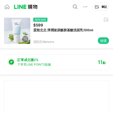
筆記
限時加碼
$599
蛋殼北北 淨潤玻尿酸胺基酸洗面乳100ml
搶購
屈臣氏Watsons
訂單成立賺2%
11
點
下單享LINE POINTS點數