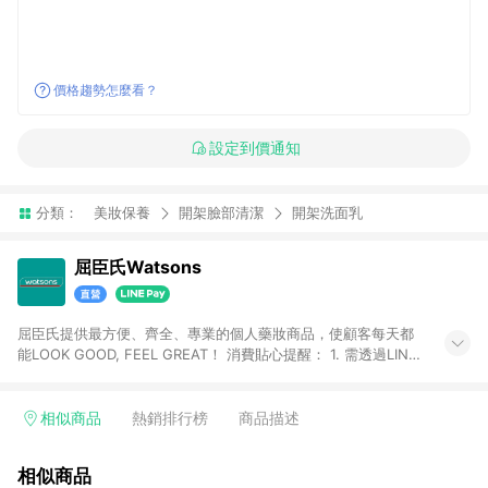
價格趨勢怎麼看？
設定到價通知
分類：
美妝保養
開架臉部清潔
開架洗面乳
屈臣氏Watsons
屈臣氏提供最方便、齊全、專業的個人藥妝商品，使顧客每天都
能LOOK GOOD, FEEL GREAT！ 消費貼心提醒： 1. 需透過LINE
購物前往屈臣氏官網消費，並在同一瀏覽器於24小時內結帳，方
才可享有LINE POINTS回饋資格。 2. 可同步使用屈臣氏官方APP
下單，每筆交易前請確認有經過LINE購物跳轉頁才符合返點資
相似商品
熱銷排行榜
商品描述
格。3.回饋點數計算會排除【訂單活動折扣(含折價券折扣)】、
【寵i點數折抵】、【禮物卡折抵】、【訂單運費】等金額。 4. 點
相似商品
數將於廠商出貨後30天前後發送。5.屈臣氏保留365天訂單記