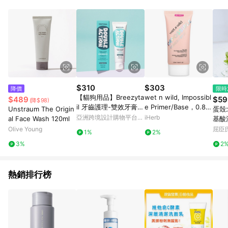
錄，相關問題請於保留時間內聯絡客服中心，並由屈臣氏進行訂
單資格確認。 6.欲透過APP導購跳轉前往活動頁之用戶，煩請更
新屈臣氏APP至版本26010.4.0。
$310
$303
降價
限時
【貓狗用品】Breezyta
wet n wild, Impossibl
$489
$59
(降$98)
il 牙齒護理-雙效牙膏 6
e Primer/Base，0.84
Unstraum The Origin
蛋殼
0g
液量盎司（25 毫升）
亞洲跨境設計購物平台
iHerb
al Face Wash 120ml
基酸
Pinkoi
Olive Young
屈臣氏
1%
2%
3%
2
熱銷排行榜