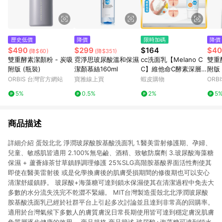
歷史低價
降價
限時加碼
降價
$490
$299
$164
$40
(降$60)
(降$351)
雙重酵素潔顏粉 - 炭吸
霓淨思玻尿酸溫和保濕
cc洗面乳【Melano C
雙重
附版 (瓶裝)
潔顏慕絲160ml
C】維他命C酵素深層
附版 
清潔洗面乳 130g 保濕
ORBIS 台灣官方網站
寶雅線上買
蝦皮購物
ORB
洗面乳 酵素洗顏 毛孔
5%
0.5%
2%
5
洗面乳 潔面乳
商品描述
詳細介紹 蛋殼北北 淨潤玻尿酸胺基酸洗面乳 1.醫美雷射修護期、孕婦、
兒童、敏感肌皆適用 2.100%無皂鹼、酒精、致敏防腐劑 3.玻尿酸海藻糖
保濕 + 蘆薈綠茶甘草鎮靜調理修護 25%SLG高階胺基酸界面活性劑使其
即使在醫美雷射後 或是化學換膚後的肌膚受損期間的修復期也可以安心
清潔舒緩鎮靜。 玻尿酸+海藻糖可達到鎖水保濕使其在清潔過程中免去大
多數的水分流失洗完不乾澀不緊繃。 MIT台灣製造蛋殼北北淨潤玻尿酸
胺基酸洗面乳已經於社群平台上引起多次討論並且達到非常高的回購率。
適用於台灣氣候下多數人的膚質膚況日常長期使用皆可達到穩定膚況肌膚