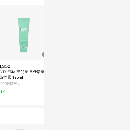
1,350
$820
降價
IOTHERM 碧兒泉 男仕活泉多
Neargarden【妮爾花園】荷花
$680
(降$155
潔面露 125ml
晶透乳霜
[快速出貨]【O
ahoo購物中心
亞洲跨境設計購物平台 Pinkoi
齒間的芬多精｜
(河流友善成分
LINE禮物
1%
1%
袋『LINE禮