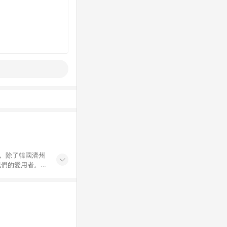
， 除了韓國濟州
我們的愛用者。
康之美！