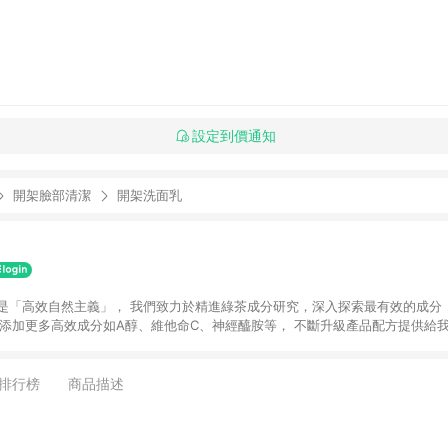
設定到價通知
開架臉部清潔
開架洗面乳
牌概念是「高效自然主義」， 我們致力於精進綠茶成分研究，深入探索最有效的成分
也添加更多高效成分如A醇、維他命C、神經醯胺等， 不斷升級產品配方提供給
滿活力形象的「自由之島」， 開啟全新肌膚保養的可能性，致力打造出肌膚健
排行榜
商品描述