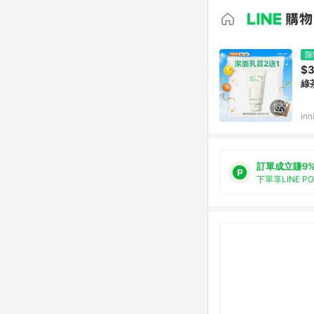
限
$
綠
inn
訂單成立賺9
下單享LINE P