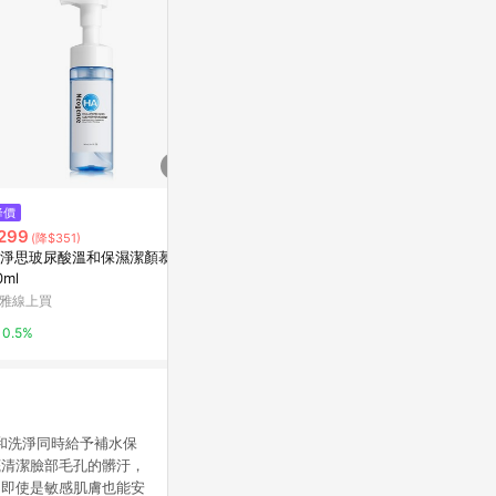
$300
降價
降價
SANA豆乳美
299
$400
(降$351)
(降$50)
寶雅線上買
淨思玻尿酸溫和保濕潔顏慕絲1
雙重酵素潔顏粉-炭吸附版 (補充
0ml
包)
0.5%
雅線上買
ORBIS 台灣官方網站
0.5%
5%
和洗淨同時給予補水保
底清潔臉部毛孔的髒汙，
，即使是敏感肌膚也能安