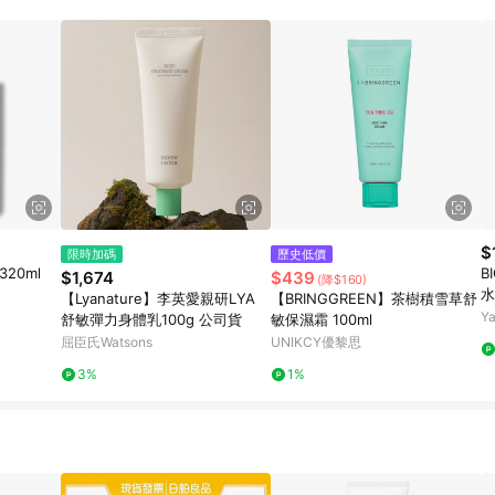
$
限時加碼
歷史低價
20ml
B
$1,674
$439
(降$160)
水
【Lyanature】李英愛親研LYA
【BRINGGREEN】茶樹積雪草舒
Y
舒敏彈力身體乳100g 公司貨
敏保濕霜 100ml
屈臣氏Watsons
UNIKCY優黎思
3%
1%