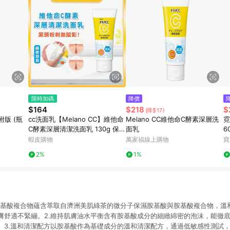
限時加碼
降價
$164
$218
$
(降$17)
附版 (瓶
cc洗面乳【Melano CC】維他命
Melano CC維他命C酵素深層洗
霓
C酵素深層清潔洗面乳 130g 保濕
面乳
6
洗面乳 酵素洗顏 毛孔 洗面乳 潔
蝦皮購物
萬家福線上購物
寶
面乳
2%
1%
+胺基酸複合物蘊含萃取自濟洲美肌綠茶的微分子保濕胺基酸與胺基酸複合物，溫
膚舒適不緊繃。2.維持肌膚油水平衡含有胺基酸成分的細緻綿密的泡沫，能徹
。3.溫和清潔配方以胺基酸作為基礎成分的溫和清潔配方，通過低敏感性測試