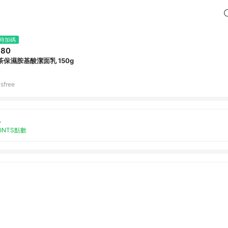
時加碼
380
茶保濕胺基酸潔面乳 150g
isfree
%
OINTS點數