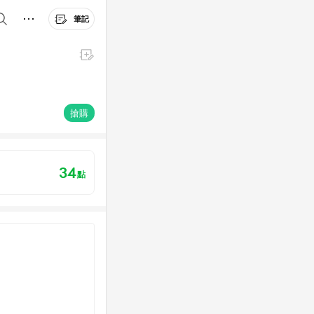
筆記
搶購
34
點