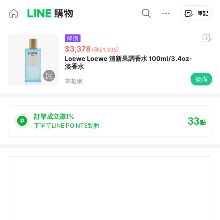
筆記
降價
$3,378
(降$1,335)
Loewe Loewe 清新果調香水 100ml/3.4oz-
淡香水
搶購
草莓網
訂單成立賺1%
33
點
下單享LINE POINTS點數