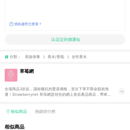
價格趨勢怎麼看？
設定到價通知
分類：
美妝保養
香水/香氛
女性香水
草莓網
全場商品3折起，讓妳瘋狂的驚喜價格，首次下單不限金額就免
運！Strawberrynet 草苺網是領先的網上美容產品商店，帶來價
格相宜的護膚保養、化妝品、女性香水、頭髮護理、男性香水產
品， 超過800個品牌。台灣免關稅。100%原廠正貨。滿千全球免
運。
相似商品
熱銷排行榜
相似商品