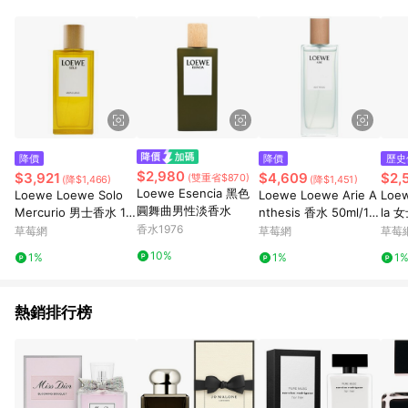
降價
降價
歷史
$2,980
$3,921
$4,609
$2,
(雙重省$870)
(降$1,466)
(降$1,451)
Loewe Esencia 黑色
Loewe Loewe Solo
Loewe Loewe Arie A
Loew
圓舞曲男性淡香水
Mercurio 男士香水 10
nthesis 香水 50ml/1.7
la 
0ml/3.4oz-香水
香水1976
oz-香水
z-
草莓網
草莓網
草莓
10%
1%
1%
1
熱銷排行榜