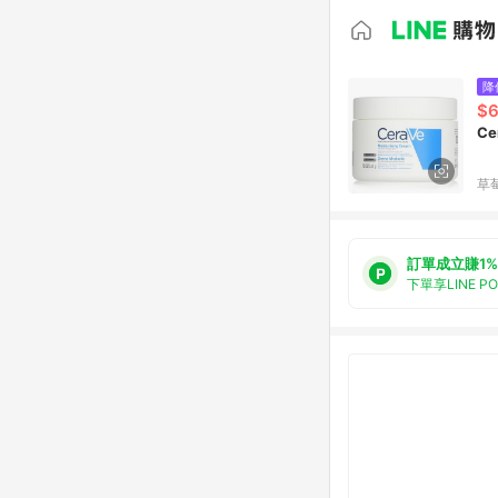
降
$
C
草
訂單成立賺1%
下單享LINE P