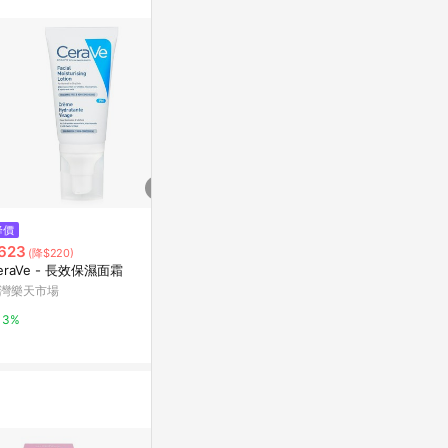
降價
降價
$501
623
$522
(雙重省$
(降$220)
(降$181)
CeraVe適
eraVe - 長效保濕面霜
CeraVe - 長效滋潤修復霜 乾性
曬乳SPF30 5
至極乾性皮膚
灣樂天市場
康是美網購eSh
台灣樂天市場
3%
5%
3%