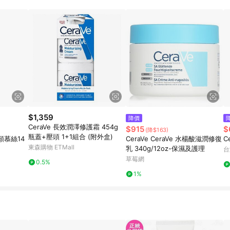
$1,359
降價
CeraVe 長效潤澤修護霜 454g
$915
$
(降$163)
瓶蓋+壓頭 1+1組合 (附外盒)
慕絲14
CeraVe CeraVe 水楊酸滋潤修復
C
東森購物 ETMall
乳 340g/12oz-保濕及護理
台
草莓網
0.5%
1%