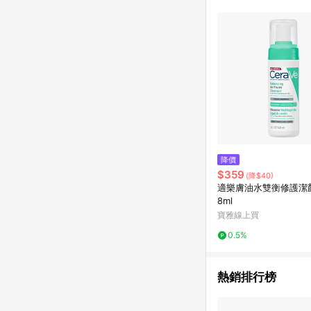
降價
$359
(降$40)
適樂膚油水雙衡修護潔顏
8ml
寶雅線上買
0.5%
熱銷排行榜