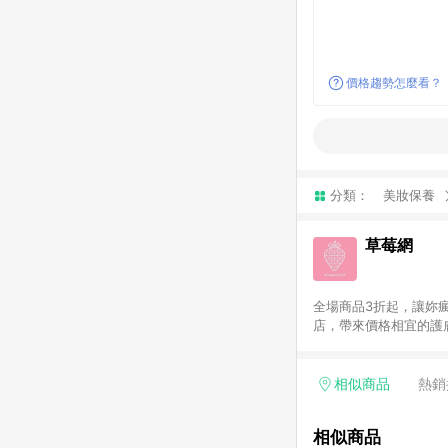
價格趨勢怎麼看？
分類：
美妝保養
草莓網
全場商品3折起，讓妳瘋
店，帶來價格相宜的護膚
原廠正貨。滿千全球免
相似商品
熱銷
相似商品