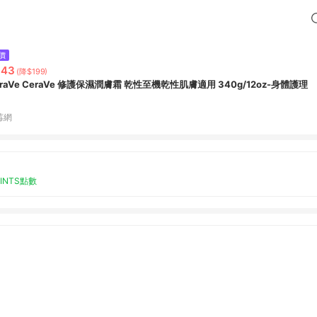
價
643
(降$199)
eraVe CeraVe 修護保濕潤膚霜 乾性至機乾性肌膚適用 340g/12oz-身體護理
莓網
OINTS點數