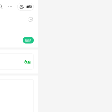
筆記
搶購
6
點