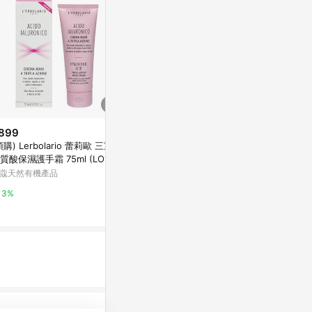
899
$980
限時加碼
預購) Lerbolario 蕾莉歐 三重透
童話迷你護手霜禮盒
$922
質酸保濕護手霜 75ml (LO165)
SABON TW
【專櫃正貨】英國
蔻天然有機產品
REMEDIES
2%
霜 萬用霜 尼
蝦皮購物
3%
禮物
1%