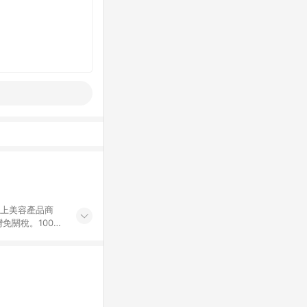
網上美容產品商
免關稅。100%