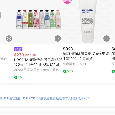
$823
$
降價
BIOTHERM 碧兒泉 柔嫩美甲護
(
$270
(降$150)
手霜(100ml)(公司貨)
明
官方網站
L'OCCITANE歐舒丹 護手霜 (30/
東森購物 ETMall
德
150ml) (牡丹/乳油木玫瑰/乳油
木/玫瑰花園/櫻花/自然秘境乳油
ALaSo艾拉索 美妝 • 保養 • 香氛
0.5%
木/乳油木密集修護/乳油木萊姆/
1%
杏仁)
動
LINE購物護照
LINE POINTS點數紅包
賺點教學
常見問題
聯絡我們