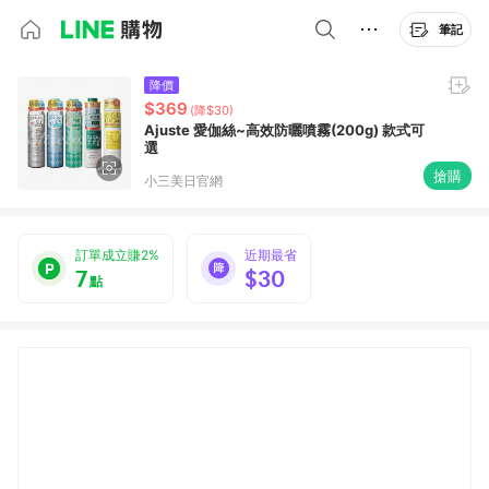
筆記
降價
$369
(降$30)
Ajuste 愛伽絲~高效防曬噴霧(200g) 款式可
選
搶購
小三美日官網
訂單成立賺2%
近期最省
7
$30
點