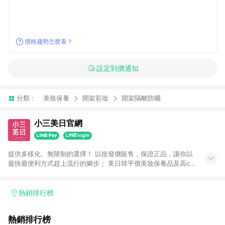
價格趨勢怎麼看？
設定到價通知
分類：
美妝保養
開架彩妝
開架隔離防曬
小三美日官網
提供多樣化、無限制的選擇！ 以批發價販售，保證正品，讓你以
最快最便利方式趕上流行的腳步； 美日韓平價美妝保養品及高cp
生活小物盡在小三美日！ 注意事項： 1.需透過LINE購物前往並在
同一瀏覽器於24小時內結帳才享有回饋 2.點數將於廠商出貨後30
天前後發送 3.使用小三美日APP下單，將無法獲得點數回饋 4.
熱銷排行榜
「廠商直送」商品及「隱形眼鏡」無法參加回饋，詳情請參閱小
三美日官網列示 5.運費及各類優惠折扣(含使用免運券折抵運費)
熱銷排行榜
皆不計入點數回饋，依扣除前述所有折讓金額，得最終之金額贈