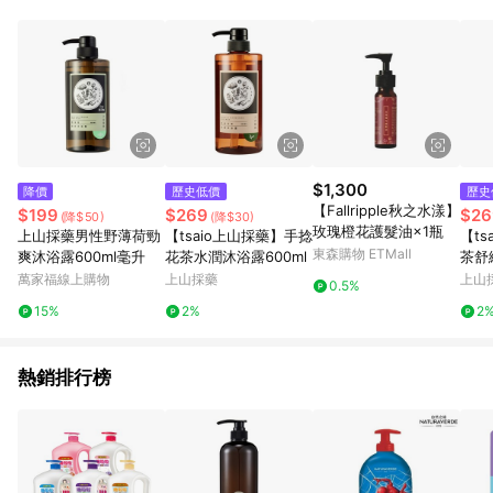
點。 例1：訂單總金額為500元，已達免運門檻，使用50元折扣
(折價券或全館滿額折)及50元美幣，實際回饋金額需扣除所有折
讓金額，得最終金額400元贈點。 例2：訂單總金額為500元，未
達免運門檻運費60元，使用60元折扣(折價券或全館滿額折)及60
元美幣，實際回饋金額需扣除運費及所有折讓金額，得最終金額
320元贈點。 例3：訂單總金額為199元，使用免運券折抵60元運
費，因未達原設定之免運門檻，故運費仍視為折讓金額，實際回
饋金額須扣除60元運費，得最終金額139元贈點。
$1,300
降價
歷史低價
歷史
【Fallripple秋之水漾】
$199
$269
$26
(降$50)
(降$30)
玫瑰橙花護髮油×1瓶
上山採藥男性野薄荷勁
【tsaio上山採藥】手捻
【t
東森購物 ETMall
爽沐浴露600ml毫升
花茶水潤沐浴露600ml
茶舒
ml
萬家福線上購物
上山採藥
上山
0.5%
15%
2%
2
熱銷排行榜