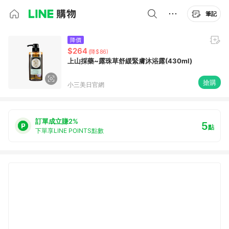
筆記
降價
$264
(降$86)
上山採藥~露珠草舒緩緊膚沐浴露(430ml)
搶購
小三美日官網
訂單成立賺2%
5
點
下單享LINE POINTS點數