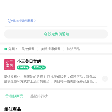
價格趨勢怎麼看？
設定到價通知
分類：
美妝保養
美體清潔保養
沐浴用品
小三美日官網
提供多樣化、無限制的選擇！ 以批發價販售，保證正品，讓你以
最快最便利方式趕上流行的腳步； 美日韓平價美妝保養品及高cp
生活小物盡在小三美日！ 注意事項： 1.需透過LINE購物前往並在
同一瀏覽器於24小時內結帳才享有回饋 2.點數將於廠商出貨後30
天前後發送 3.使用小三美日APP下單，將無法獲得點數回饋 4.
相似商品
熱銷排行榜
「廠商直送」商品及「隱形眼鏡」無法參加回饋，詳情請參閱小
三美日官網列示 5.運費及各類優惠折扣(含使用免運券折抵運費)
相似商品
皆不計入點數回饋，依扣除前述所有折讓金額，得最終之金額贈