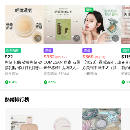
點。 例1：訂單總金額為500元，已達免運門檻，使用50元折扣
(折價券或全館滿額折)及50元美幣，實際回饋金額需扣除所有折
讓金額，得最終金額400元贈點。 例2：訂單總金額為500元，未
達免運門檻運費60元，使用60元折扣(折價券或全館滿額折)及60
元美幣，實際回饋金額需扣除運費及所有折讓金額，得最終金額
320元贈點。 例3：訂單總金額為199元，使用免運券折抵60元運
費，因未達原設定之免運門檻，故運費仍視為折讓金額，實際回
饋金額須扣除60元運費，得最終金額139元贈點。
限時加碼
降價
降價
限時
$22
$352
$569
$11
(降$47)
(降$51)
胸貼 乳貼 矽膠胸貼 矽
COMESAN 康森 石墨
【1028】霧感滿分，讓
🔥
膠乳貼 螺旋打孔隱形硅
烯舒感精油貼布3入組
妳美到不掉漆💕（肌霧
莉奶
膠胸貼 防凸點 透氣胸
(6片/包)
光持妝氣墊粉餅 SPF5
白壘
蝦皮購物
東森購物 ETMall
LINE禮物
蝦皮
貼 隱形胸貼 固態胸貼
0+ ★★★ ✨收禮者自
小衆
6.4%
0.5%
6.
隱形乳貼 透氣乳貼 遮
選色號✨）
玫瑰
點
贈禮
熱銷排行榜