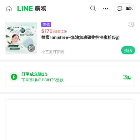
筆記
降價
$170
(降$129)
韓國 Innisfree~無油無慮礦物控油蜜粉(5g)
搶購
小三美日官網
訂單成立賺2%
3
點
下單享LINE POINTS點數