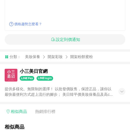
價格趨勢怎麼看？
設定到價通知
分類：
美妝保養
開架彩妝
開架粉餅蜜粉
小三美日官網
提供多樣化、無限制的選擇！ 以批發價販售，保證正品，讓你以
最快最便利方式趕上流行的腳步； 美日韓平價美妝保養品及高cp
生活小物盡在小三美日！ 注意事項： 1.需透過LINE購物前往並在
同一瀏覽器於24小時內結帳才享有回饋 2.點數將於廠商出貨後30
天前後發送 3.使用小三美日APP下單，將無法獲得點數回饋 4.
相似商品
熱銷排行榜
「廠商直送」商品及「隱形眼鏡」無法參加回饋，詳情請參閱小
三美日官網列示 5.運費及各類優惠折扣(含使用免運券折抵運費)
相似商品
皆不計入點數回饋，依扣除前述所有折讓金額，得最終之金額贈