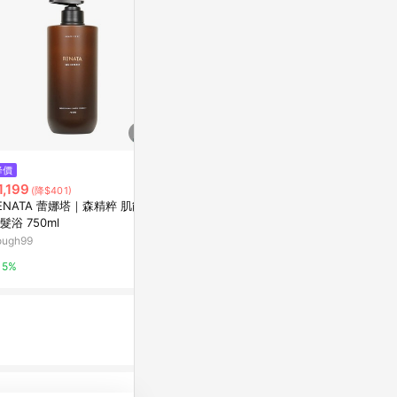
$1,500
降價
歷史低價
薰衣草洗髮露500mL-活力亮澤
1,199
$179
(降$401)
(降$40)
阿原YUAN
ENATA 蕾娜塔｜森精粹 肌能水
[家速配]多
髮浴 750ml
萬家福線上購
5%
ough99
1%
5%