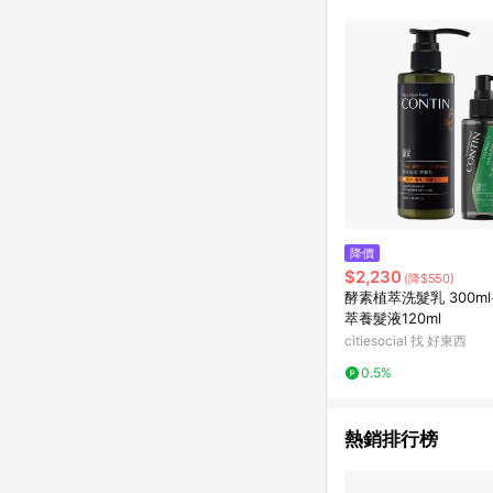
費仍視為折讓金額，實際
降價
$2,230
(降$550)
酵素植萃洗髮乳 300m
萃養髮液120ml
citiesocial 找 好東西
0.5%
熱銷排行榜