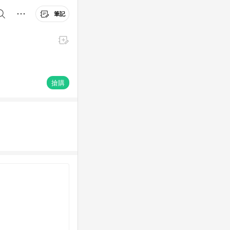
筆記
搶購