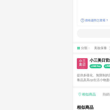
價格趨勢怎麼看？
分類：
美妝保養
小三美日官
提供多樣化、無限制的
養品及高cp生活小物盡在小三美日！ 注意事項： 1.需透過LINE購物
2.點數將於廠商出貨後
鏡」無法參加回饋，詳
依扣除前述所有折讓金額
相似商品
熱銷
全館滿額折)及50元美
未達免運門檻運費60元
相似商品
額，得最終金額320元