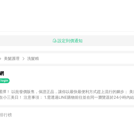
設定到價通知
美髮護理
洗髮精
網
選擇！ 以批發價販售，保證正品，讓你以最快最便利方式趕上流行的腳步； 美
前往並在同一瀏覽器於24小時內結帳才享有回饋
30天前後發送 3.使用小三美日APP下單，將無法獲得點數回饋 4.「廠商直送
情請參閱小三美日官網列示 5.運費及各類優惠折扣(含使用免運券折抵運費)皆
，得最終之金額贈點。 例1：訂單總金額為500元，已達免運門檻，使用50元
排行榜
幣，實際回饋金額需扣除所有折讓金額，得最終金額400元贈點。 例2：訂單總金
，使用60元折扣(折價券或全館滿額折)及60元美幣，實際回饋金額需扣除運
贈點。 例3：訂單總金額為199元，使用免運券折抵60元運費，因未達原設定