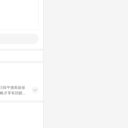
日韓平價美妝保
」商品及「隱形眼
不計入點數回饋，
折扣(折價券或
額為500元，
費及所有折讓金
之免運門檻，故運