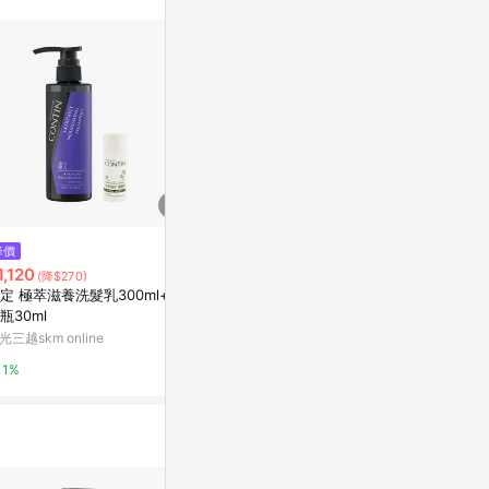
$1,525
$950
降價
【康定】酵素植萃沐浴乳500ml
CONTIN康
1,120
(降$270)
0ml
萬家福線上購物
定 極萃滋養洗髮乳300ml+體
民視消費高手
瓶30ml
1%
光三越skm online
2%
1%