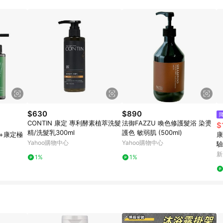
回饋金額須扣除60元運費，得最終金額139元贈點。
$630
$890
CONTIN 康定 專利酵素植萃洗髮
法御FAZZU 喚色修護髮浴 染燙
$
精/洗髮乳300ml
護色 敏弱肌 (500ml)
l+康定極
康
Yahoo購物中心
Yahoo購物中心
驗
新
1%
1%