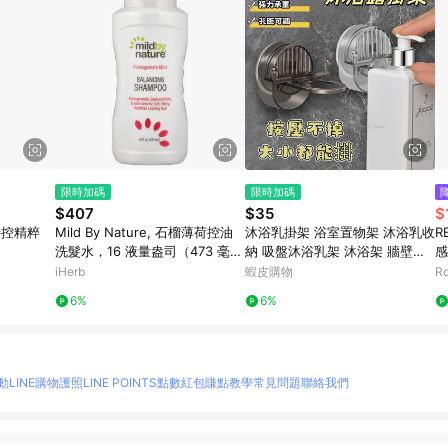
限時加碼
限時加碼
$407
$35
$
潤時控精粹
Mild By Nature, 石榴薄荷控油
沐浴乳掛架 浴室置物架 沐浴乳收
R
洗髮水，16 液量盎司（473 毫
納 吸盤沐浴乳架 沐浴架 牆壁置
感
升）
物架 洗髮精架 沐浴乳掛勾 浴室
iHerb
蝦皮購物
R
置物架 瓶口架
6%
6%
動
LINE購物護照
LINE POINTS點數紅包
賺點教學
常見問題
聯絡我們