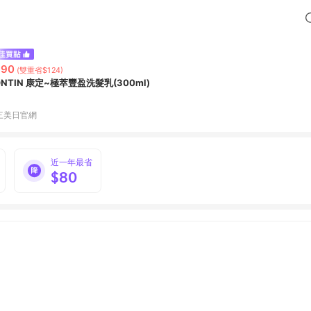
890
(雙重省$124)
ONTIN 康定~極萃豐盈洗髮乳(300ml)
三美日官網
近一年最省
$80