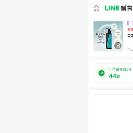
$
C
小
訂單成立賺5%
44
點