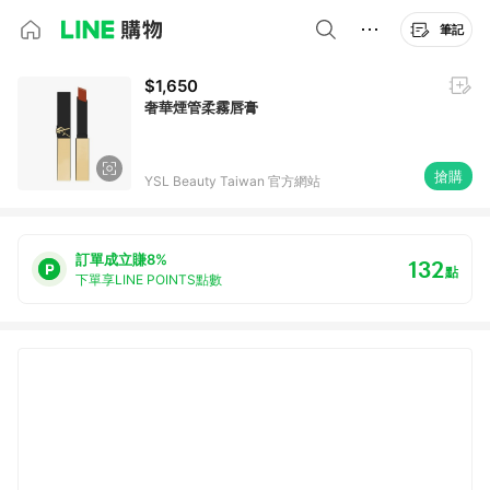
筆記
$1,650
奢華煙管柔霧唇膏
搶購
YSL Beauty Taiwan 官方網站
訂單成立賺8%
132
點
下單享LINE POINTS點數