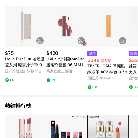
$75
$420
降價
降價
Hello DunDun 哈囉登
[LaLa V]韓國rom&nd
$349
$32
(降$60)
登系列 勵志原子筆 09.
迷霧軟糖唇 06 MAUVI
TIMEPHORIA 單頭眼
徠福 
give thanks
SH 芋泥啵啵 5g
亞洲跨境設計購物平台
萬家福線上購物
線液筆 #02 棕色 0.5g
支入 
Pinkoi
P滿
屈臣氏Watsons
台灣
1%
1%
一帳
3%
3
8/3
熱銷排行榜