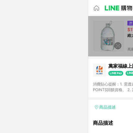
歷
$1
維
萬
萬家福線上
消費貼心提醒：1. 需
POINTS回饋資格。
後30天前後發送。 4
利點數折抵(含OPENP
留時間內聯絡客服中心
商品描述
單、快速、輕鬆的購物
商品描述