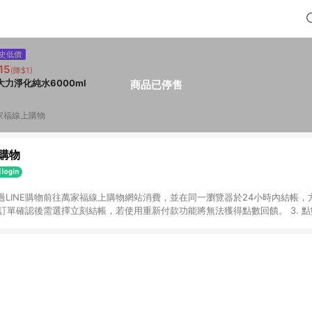
史低價
15
(降$1)
大力淨化純水6000ml
商品已停售
家福線上購物
購物
透過LINE購物前往萬家福線上購物網站消費，並在同一瀏覽器於24小時內結帳，方
 2. 訂單確認後需選擇立刻結帳，若使用重新付款功能將無法獲得點數回饋。 3. 
. 不具回饋資格種類商品：電子禮券。 5. 回饋點數計算將排除訂單活動折扣(含
OINT)、運費等金額。 6. 康達盛通生活事業股份有限公司保留365天訂單記
，並由康達盛通生活事業股份有限公司方進行訂單資格確認。 康達盛通線上購
流程及體驗，將不定期推出精選、話題性或期間限定商品來滿足您的喜好。