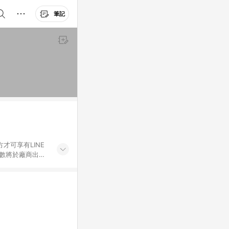
筆記
才可享有LINE
點數將於廠商出貨
折價券折扣)、紅
錄，相關問題請於保
物希望提供簡