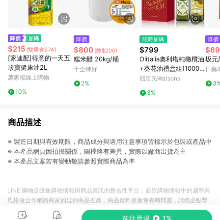
降價
限時加碼
降價
$215
$800
$799
$69
(雙重省$74)
(降$200)
[家速配]得意的一天五
糯米醋 20kg/桶
Olitalia奧利塔純橄欖油
坂元黑
珍寶健康油2L
+葵花油禮盒組(1000m
十全特好
日藥
萬家福線上購物
lx2瓶)
屈臣氏Watsons
2%
3
10%
3%
商品描述
※ 製造日期與有效期限，商品成分與適用注意事項皆標示於包裝或產品中
※ 本產品網頁因拍攝關係，圖檔略有差異，實際以廠商出貨為主
※ 本產品文案若有變動敬請參照實際商品為準
LINE 購物是匯集購物情報與商品資訊的整合性平台，並依購物情報中的趨勢與
風格做合作網路商家的延伸商品推薦，商品資料更新會有時間差，請務必點擊
商品至各合作網路商家，確認現售價與購物條件，一切資訊以合作廠商網頁為
前往賣場
1%
準。