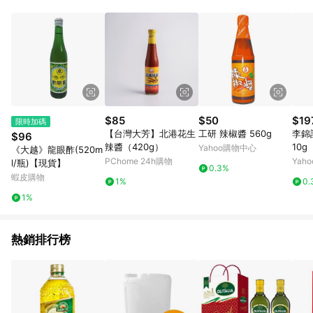
事業股份有限公司方進行訂單資格確認。 康達盛通線上購物希望
提供簡單、快速、輕鬆的購物流程及體驗，將不定期推出精選、
話題性或期間限定商品來滿足您的喜好。
$85
$50
$19
限時加碼
【台灣大芳】北港花生
工研 辣椒醬 560g
李錦
$96
辣醬（420g）
10g
Yahoo購物中心
《大越》龍眼酢(520m
PChome 24h購物
Yah
l/瓶)【現貨】
0.3%
蝦皮購物
1%
0.
1%
熱銷排行榜