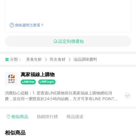
價格趨勢怎麼看？
設定到價通知
分類：
美食生鮮
民生食材
油品調味醬料
萬家福線上購物
消費貼心提醒：1. 需透過LINE購物前往萬家福線上購物網站消
費，並在同一瀏覽器於24小時內結帳，方才可享有LINE POINTS
回饋資格。 2. 訂單確認後需選擇立刻結帳，若使用重新付款功能
將無法獲得點數回饋。 3. 點數將於廠商出貨後30天前後發送。
4. 不具回饋資格種類商品：電子禮券。 5. 回饋點數計算將排除訂
相似商品
熱銷排行榜
商品描述
單活動折扣(含折價券折扣)、紅利點數折抵(含OPENPOINT)、運
費等金額。 6. 康達盛通生活事業股份有限公司保留365天訂單記
相似商品
錄，相關問題請於保留時間內聯絡客服中心，並由康達盛通生活