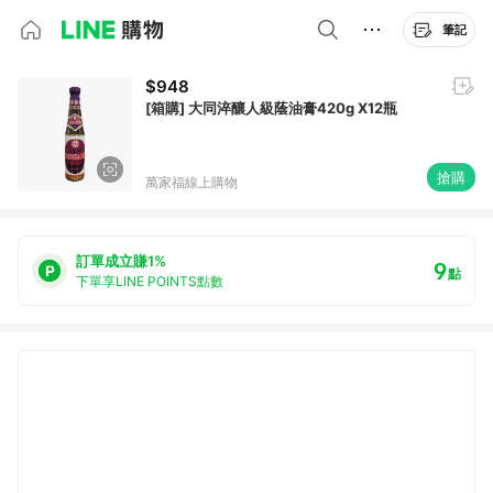
筆記
$948
[箱購] 大同淬釀人級蔭油膏420g X12瓶
搶購
萬家福線上購物
訂單成立賺1%
9
點
下單享LINE POINTS點數